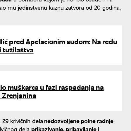
ekao mu jedinstvenu kaznu zatvora od 20 godina,
Ilić pred Apelacionim sudom: Na redu
 tužilaštva
lo muškarca u fazi raspadanja na
 Zrenjanina
29 krivičnih dela
nedozvoljene polne radnje
ivičnog dela
prikazivanje, pribavljanje i