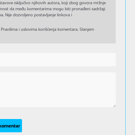
stavove isključivo njihovih autora, koji zbog govora mržnje
gućnost da među komentarima mogu biti pronađeni sadržaji
a. Nije dozvoljeno postavljanje linkova i
 Pravilima i uslovima korišćenja komentara. Slanjem
 komentar