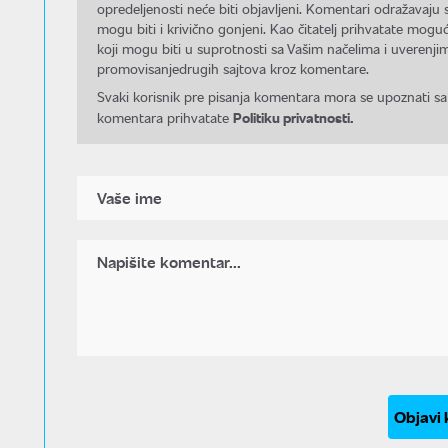
opredeljenosti neće biti objavljeni. Komentari odražavaju 
mogu biti i krivično gonjeni. Kao čitatelj prihvatate mo
koji mogu biti u suprotnosti sa Vašim načelima i uverenjim
promovisanjedrugih sajtova kroz komentare.
Svaki korisnik pre pisanja komentara mora se upoznati sa
Politiku privatnosti.
komentara prihvatate
Objavi