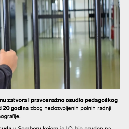
nu zatvora i pravosnažno osudio pedagoškog
od 20 godina
zbog nedozvoljenih polnih radnji
grafije.
 suda
u Somboru kojom je I.O. bio osuđen na