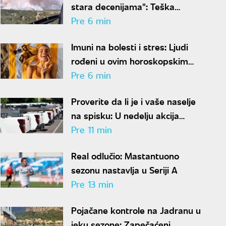
stara decenijama": Teška
situacija sa požarima širom
Pre 6 min
Srbije, šteta je ogromna
Imuni na bolesti i stres: Ljudi
rođeni u ovim horoskopskim
znakovima imaju čelično
Pre 6 min
zdravlje, a jedan detalj ih
Proverite da li je i vaše naselje
potpuno izdvaja
na spisku: U nedelju akcija
suzbijanja komaraca u
Pre 11 min
Beogradu
Real odlučio: Mastantuono
sezonu nastavlja u Seriji A
Pre 13 min
Pojačane kontrole na Jadranu u
jeku sezone: Zapečaćeni