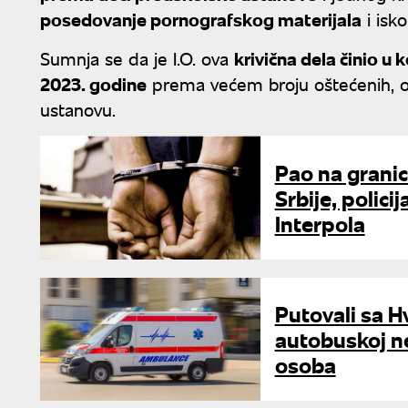
posedovanje pornografskog materijala
i isko
Sumnja se da je I.O. ova
krivična dela činio u
2023. godine
prema većem broju oštećenih, o
ustanovu.
Pao na granic
Srbije, polic
Interpola
Putovali sa Hv
autobuskoj n
osoba