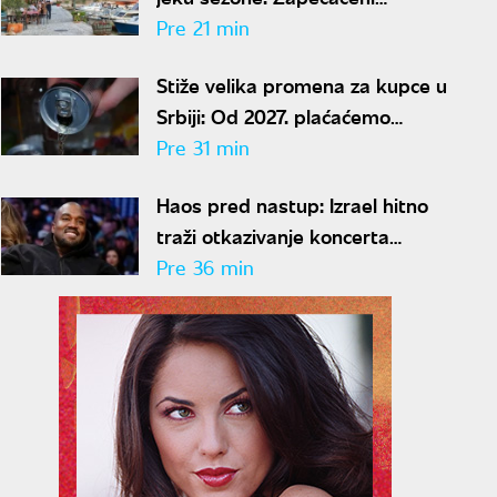
apartmani, oduzeta velika suma
Pre 21 min
novca
Stiže velika promena za kupce u
Srbiji: Od 2027. plaćaćemo
kauciju za flaše i limenke, evo
Pre 31 min
kako će se novac dobijati nazad
Haos pred nastup: Izrael hitno
traži otkazivanje koncerta
Kanjea Vesta
Pre 36 min