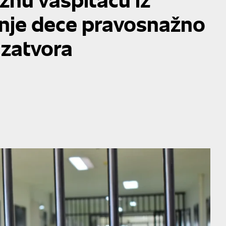
anje dece pravosnažno
 zatvora