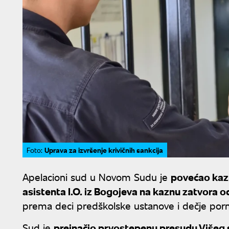
Uprava za izvršenje krivičnih sankcija
Foto:
Apelacioni sud u Novom Sudu je
povećao kaz
asistenta I.O. iz Bogojeva na kaznu zatvora 
prema deci predškolske ustanove i dečje porno
Sud je
preinačio prvostepenu presudu Višeg