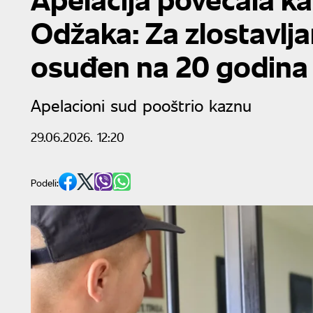
Odžaka: Za zlostavlj
osuđen na 20 godina
Apelacioni sud pooštrio kaznu
29.06.2026. 12:20
Podeli: