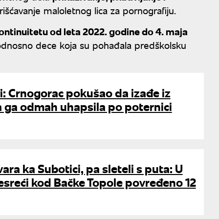
rišćavanje maloletnog lica za pornografiju.
 kontinuitetu od leta 2022. godine do 4. maja
dnosno dece koja su pohađala predškolsku
i: Crnogorac pokušao da izađe iz
ija ga odmah uhapsila po poternici
ara ka Subotici, pa sleteli s puta: U
esreći kod Bačke Topole povređeno 12