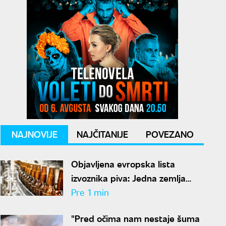
NAJNOVIJE
NAJČITANIJE
POVEZANO
Objavljena evropska lista
izvoznika piva: Jedna zemlja
ubedljivo prednjači
Pre 1 min
"Pred očima nam nestaje šuma