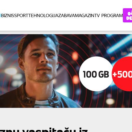
I
BIZNIS
SPORT
TEHNOLOGIJA
ZABAVA
MAGAZIN
TV PROGRAM
znu vaspitaču iz