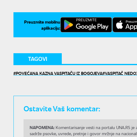
Preuzmite mobilnu
aplikaciju:
TAGOVI
POVEĆANA KAZNA VASPITAČU IZ BOGOJEVA
VASPITAČ NEDO
Ostavite Vaš komentar:
NAPOMENA:
Komentarisanje vesti na portalu UNA.RS je a
sadrže psovke, uvrede, pretnje i govor mržnje na nacional