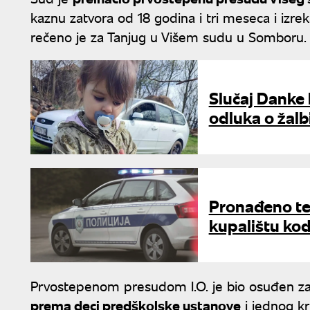
kaznu zatvora od 18 godina i tri meseca i izr
rečeno je za Tanjug u Višem sudu u Somboru.
Slučaj Danke 
odluka o žalbi
Pronađeno te
kupalištu kod
Prvostepenom presudom I.O. je bio osuđen za 
prema deci predškolske ustanove
i jednog kr