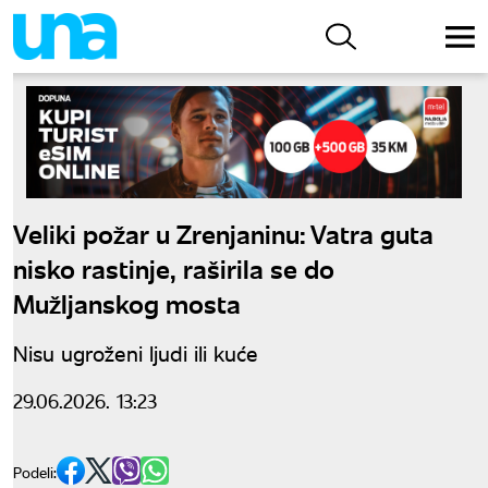
Veliki požar u Zrenjaninu: Vatra guta
nisko rastinje, raširila se do
Mužljanskog mosta
Nisu ugroženi ljudi ili kuće
29.06.2026. 13:23
Podeli: