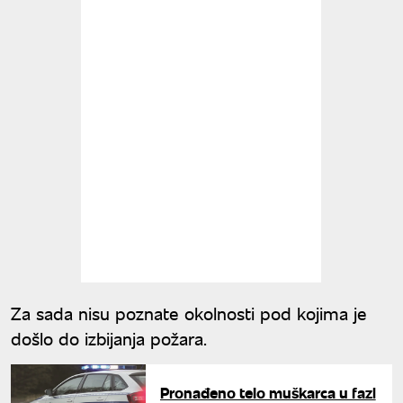
Za sada nisu poznate okolnosti pod kojima je
došlo do izbijanja požara.
Pronađeno telo muškarca u fazi