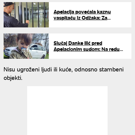
Apelacija povećala kaznu
vaspitaču iz Odžaka: Za
zlostavljanje dece pravosnažno
osuđen na 20 godina zatvora
Slučaj Danke Ilić pred
Apelacionim sudom: Na redu
odluka o žalbi tužilaštva
Nisu ugroženi ljudi ili kuće, odnosno stambeni
objekti.