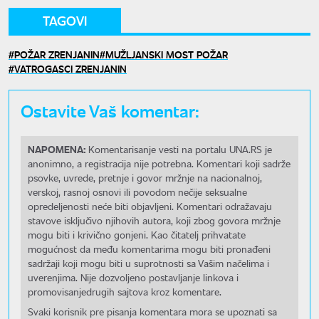
TAGOVI
POŽAR ZRENJANIN
MUŽLJANSKI MOST POŽAR
VATROGASCI ZRENJANIN
Ostavite Vaš komentar:
NAPOMENA:
Komentarisanje vesti na portalu UNA.RS je
anonimno, a registracija nije potrebna. Komentari koji sadrže
psovke, uvrede, pretnje i govor mržnje na nacionalnoj,
verskoj, rasnoj osnovi ili povodom nečije seksualne
opredeljenosti neće biti objavljeni. Komentari odražavaju
stavove isključivo njihovih autora, koji zbog govora mržnje
mogu biti i krivično gonjeni. Kao čitatelj prihvatate
mogućnost da među komentarima mogu biti pronađeni
sadržaji koji mogu biti u suprotnosti sa Vašim načelima i
uverenjima. Nije dozvoljeno postavljanje linkova i
promovisanjedrugih sajtova kroz komentare.
Svaki korisnik pre pisanja komentara mora se upoznati sa