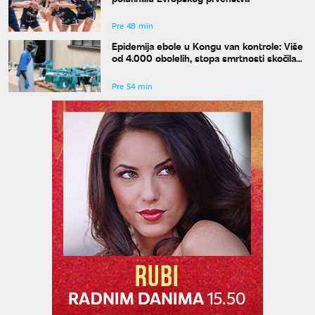
Pre 48 min
Epidemija ebole u Kongu van kontrole: Više
od 4.000 obolelih, stopa smrtnosti skočila
na skoro 44 odsto
Pre 54 min