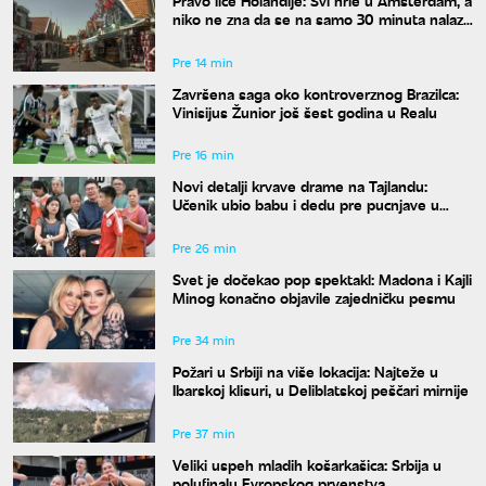
Pravo lice Holandije: Svi hrle u Amsterdam, a
niko ne zna da se na samo 30 minuta nalazi
ovo rajsko mesto
Pre 14 min
Završena saga oko kontroverznog Brazilca:
Vinisijus Žunior još šest godina u Realu
Pre 16 min
Novi detalji krvave drame na Tajlandu:
Učenik ubio babu i dedu pre pucnjave u
školi, ukupno osmoro mrtvih
Pre 26 min
Svet je dočekao pop spektakl: Madona i Kajli
Minog konačno objavile zajedničku pesmu
Pre 34 min
Požari u Srbiji na više lokacija: Najteže u
Ibarskoj klisuri, u Deliblatskoj peščari mirnije
Pre 37 min
Veliki uspeh mladih košarkašica: Srbija u
polufinalu Evropskog prvenstva