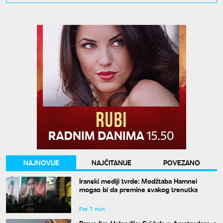
NAJNOVIJE
NAJČITANIJE
POVEZANO
Iranski mediji tvrde: Modžtaba Hamnei
mogao bi da premine svakog trenutka
Pre 7 min