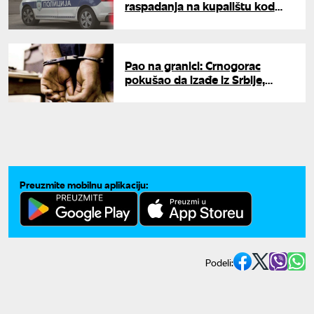
raspadanja na kupalištu kod
Zrenjanina
Pao na granici: Crnogorac
pokušao da izađe iz Srbije,
policija ga odmah uhapsila po
poternici Interpola
Preuzmite mobilnu aplikaciju:
Podeli: