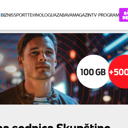
I
BIZNIS
SPORT
TEHNOLOGIJA
ZABAVA
MAGAZIN
TV PROGRAM
ena sednica Skupštine