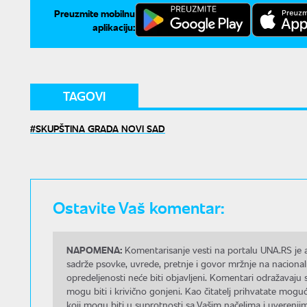
Preuzmite mobilnu
aplikaciju:
TAGOVI
SKUPŠTINA GRADA NOVI SAD
Ostavite Vaš komentar:
NAPOMENA:
Komentarisanje vesti na portalu UNA.RS je a
sadrže psovke, uvrede, pretnje i govor mržnje na nacional
opredeljenosti neće biti objavljeni. Komentari odražavaju 
mogu biti i krivično gonjeni. Kao čitatelj prihvatate mo
koji mogu biti u suprotnosti sa Vašim načelima i uverenjim