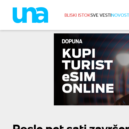
BLISKI ISTOK
SVE VESTI
NOVOST
Posle pet sati završ