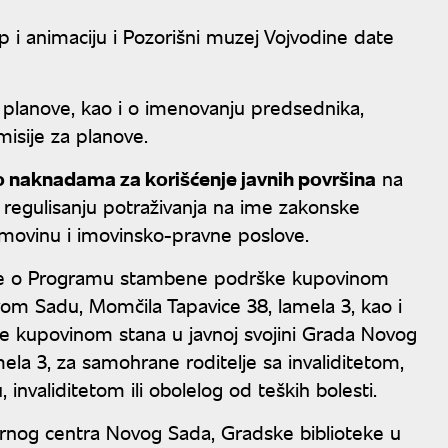
p i animaciju i Pozorišni muzej Vojvodine date
 planove, kao i o imenovanju predsednika,
isije za planove.
 naknadama za korišćenje javnih površina
na
 regulisanju potraživanja na ime zakonske
movinu i imovinsko-pravne poslove.
uke o Programu stambene podrške kupovinom
om Sadu, Momčila Tapavice 38, lamela 3, kao i
 kupovinom stana u javnoj svojini Grada Novog
a 3, za samohrane roditelje sa invaliditetom,
 invaliditetom ili obolelog od teških bolesti.
lturnog centra Novog Sada, Gradske biblioteke u