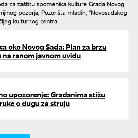
a za zaštitu spomenika kulture Grada Novog
rijinog pozorja, Pozorišta mladih, "Novosadskog
ijeg kulturnog centra.
ica oko Novog Sada: Plan za brzu
u na ranom javnom uvidu
tno upozorenje: Građanima stižu
ruke o dugu za struju