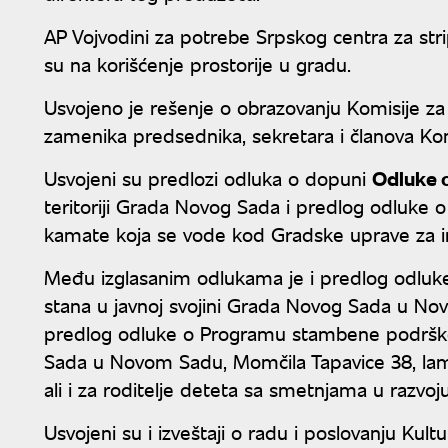
AP Vojvodini za potrebe Srpskog centra za stri
su na korišćenje prostorije u gradu.
Usvojeno je rešenje o obrazovanju Komisije za
zamenika predsednika, sekretara i članova Kom
Usvojeni su predlozi odluka o dopuni
Odluke o
teritoriji Grada Novog Sada i predlog odluke o
kamate koja se vode kod Gradske uprave za i
Među izglasanim odlukama je i predlog odl
stana u javnoj svojini Grada Novog Sada u Nov
predlog odluke o Programu stambene podrške
Sada u Novom Sadu, Momčila Tapavice 38, lamel
ali i za roditelje deteta sa smetnjama u razvoju,
Usvojeni su i izveštaji o radu i poslovanju Ku