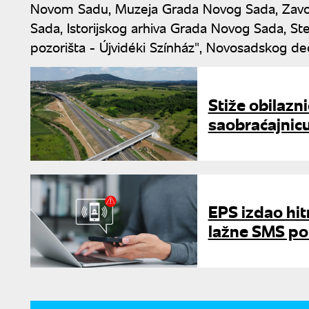
Novom Sadu, Muzeja Grada Novog Sada, Zavod
Sada, Istorijskog arhiva Grada Novog Sada, Ste
pozorišta - Újvidéki Színház", Novosadskog deč
Stiže obilazn
saobraćajnic
EPS izdao hi
lažne SMS po