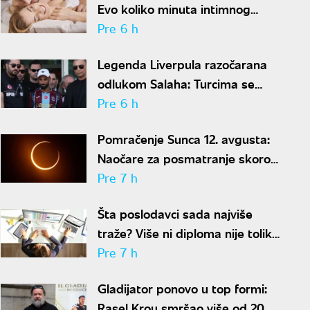
Evo koliko minuta intimnog
odnosa je ženi potrebno da bi
Pre 6 h
bila potpuno zadovoljna
Legenda Liverpula razočarana
odlukom Salaha: Turcima se
neće dopasti ove reči
Pre 6 h
Pomračenje Sunca 12. avgusta:
Naočare za posmatranje skoro
rasprodate
Pre 7 h
Šta poslodavci sada najviše
traže? Više ni diploma nije toliko
važna
Pre 7 h
Gladijator ponovo u top formi:
Rasel Krou smršao više od 20