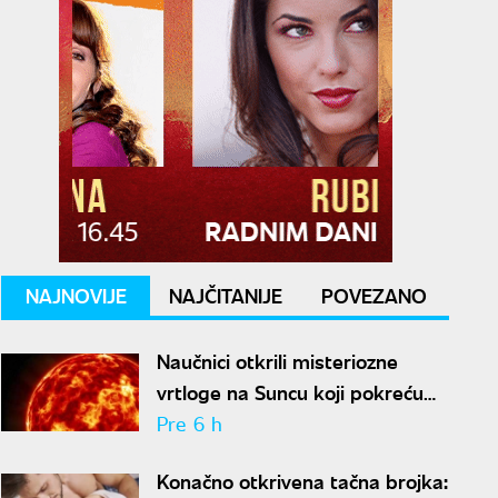
NAJNOVIJE
NAJČITANIJE
POVEZANO
Naučnici otkrili misteriozne
vrtloge na Suncu koji pokreću
solarne baklje
Pre 6 h
Konačno otkrivena tačna brojka: