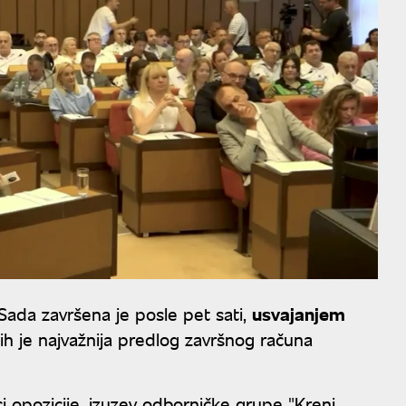
da završena je posle pet sati,
usvajanjem
jih je najvažnija predlog završnog računa
ci opozicije, izuzev odborničke grupe "Kreni