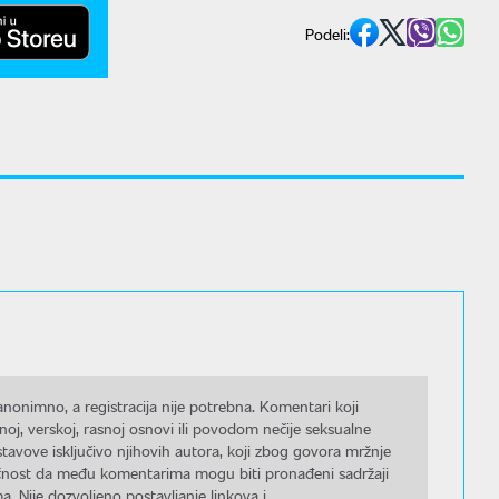
Podeli:
nonimno, a registracija nije potrebna. Komentari koji
noj, verskoj, rasnoj osnovi ili povodom nečije seksualne
stavove isključivo njihovih autora, koji zbog govora mržnje
gućnost da među komentarima mogu biti pronađeni sadržaji
a. Nije dozvoljeno postavljanje linkova i