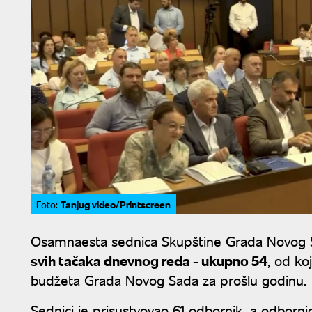
Tanjug video/Printscreen
Foto:
Osamnaesta sednica Skupštine Grada Novog Sa
svih tačaka dnevnog reda - ukupno 54
, od ko
budžeta Grada Novog Sada za prošlu godinu.
Sednici je prisustvovao 61 odbornik, a odborni