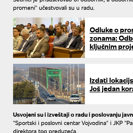
promeni" učestvovali su u radu.
Odluke o pro
zonama: Odbo
ključnim proj
Izdati lokacij
Još jedan ko
Usvojeni su i izveštaji o radu i poslovanju ja
"Sportski i poslovni centar Vojvodina" i JKP "P
direktora tog preduzeća.