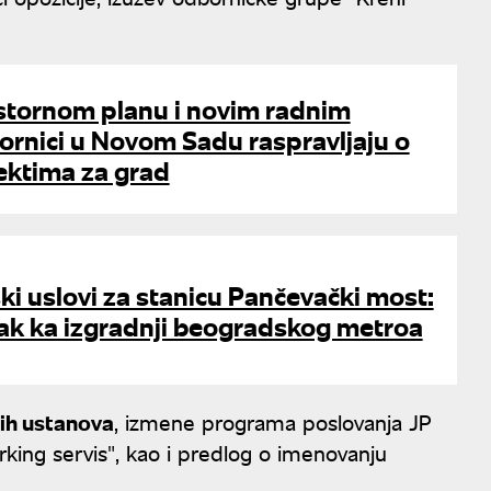
stornom planu i novim radnim
rnici u Novom Sadu raspravljaju o
ektima za grad
ski uslovi za stanicu Pančevački most:
rak ka izgradnji beogradskog metroa
vnih ustanova
, izmene programa poslovanja JP
arking servis", kao i predlog o imenovanju