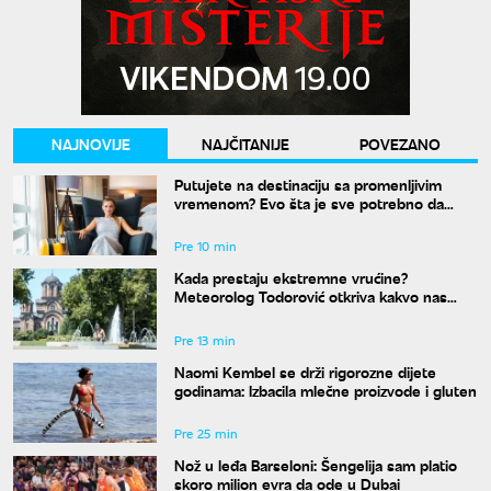
NAJNOVIJE
NAJČITANIJE
POVEZANO
Putujete na destinaciju sa promenljivim
vremenom? Evo šta je sve potrebno da
spakujete
Pre 10 min
Kada prestaju ekstremne vrućine?
Meteorolog Todorović otkriva kakvo nas
vreme očekuje do kraja avgusta
Pre 13 min
Naomi Kembel se drži rigorozne dijete
godinama: Izbacila mlečne proizvode i gluten
Pre 25 min
Nož u leđa Barseloni: Šengelija sam platio
skoro milion evra da ode u Dubai