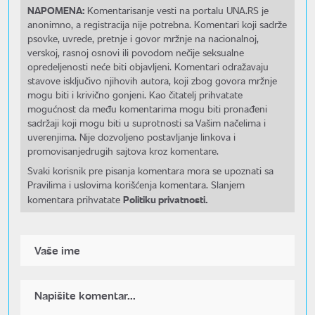
NAPOMENA:
Komentarisanje vesti na portalu UNA.RS je
anonimno, a registracija nije potrebna. Komentari koji sadrže
psovke, uvrede, pretnje i govor mržnje na nacionalnoj,
verskoj, rasnoj osnovi ili povodom nečije seksualne
opredeljenosti neće biti objavljeni. Komentari odražavaju
stavove isključivo njihovih autora, koji zbog govora mržnje
mogu biti i krivično gonjeni. Kao čitatelj prihvatate
mogućnost da među komentarima mogu biti pronađeni
sadržaji koji mogu biti u suprotnosti sa Vašim načelima i
uverenjima. Nije dozvoljeno postavljanje linkova i
promovisanjedrugih sajtova kroz komentare.
Svaki korisnik pre pisanja komentara mora se upoznati sa
Pravilima i uslovima korišćenja komentara. Slanjem
Politiku privatnosti.
komentara prihvatate