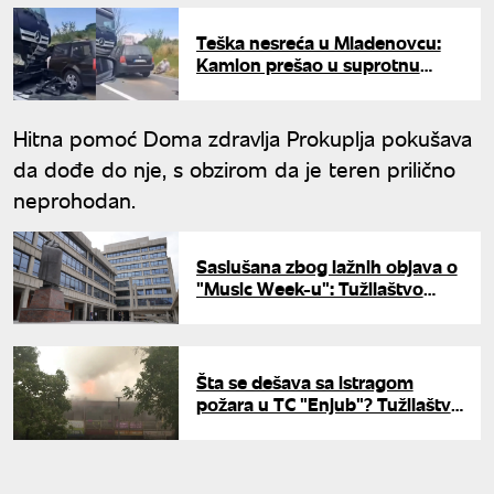
Teška nesreća u Mladenovcu:
Kamion prešao u suprotnu
traku i izazvao direktan sudar
Hitna pomoć Doma zdravlja Prokuplja pokušava
da dođe do nje, s obzirom da je teren prilično
neprohodan.
Saslušana zbog lažnih objava o
"Music Week-u": Tužilaštvo
traži pritvor za osumnjičenu
Šta se dešava sa istragom
požara u TC "Enjub"? Tužilaštvo
objavilo najnovije informacije