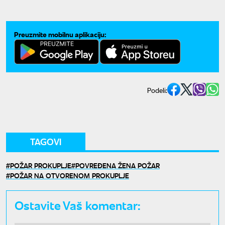
Preuzmite mobilnu aplikaciju:
Podeli:
TAGOVI
POŽAR PROKUPLJE
POVREĐENA ŽENA POŽAR
POŽAR NA OTVORENOM PROKUPLJE
Ostavite Vaš komentar: