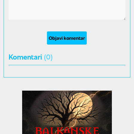
Objavi komentar
Komentari
(0)