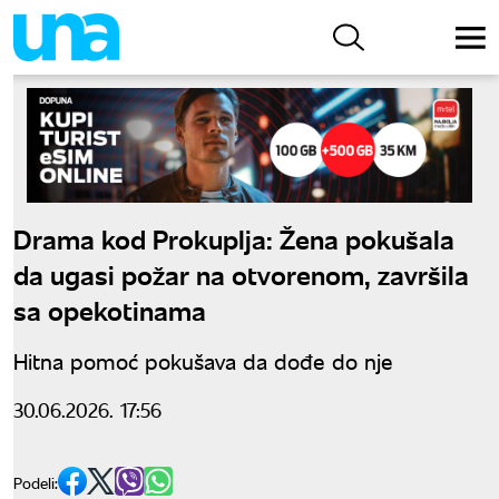
Drama kod Prokuplja: Žena pokušala
da ugasi požar na otvorenom, završila
sa opekotinama
Hitna pomoć pokušava da dođe do nje
30.06.2026. 17:56
Podeli: