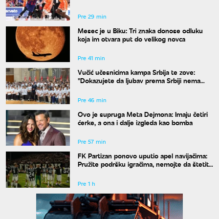
Pre 29 min
Mesec je u Biku: Tri znaka donose odluku
koja im otvara put do velikog novca
Pre 41 min
Vučić učesnicima kampa Srbija te zove:
"Dokazujete da ljubav prema Srbiji nema
granice"
Pre 46 min
Ovo je supruga Meta Dejmona: Imaju četiri
ćerke, a ona i dalje izgleda kao bomba
Pre 57 min
FK Partizan ponovo uputio apel navijačima:
Pružite podršku igračima, nemojte da štetite
klubu
Pre 1 h