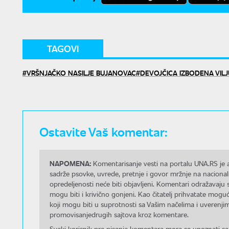
TAGOVI
VRŠNJAČKO NASILJE BUJANOVAC
DEVOJČICA IZBODENA VIL
Ostavite Vaš komentar:
NAPOMENA:
Komentarisanje vesti na portalu UNA.RS je a
sadrže psovke, uvrede, pretnje i govor mržnje na nacional
opredeljenosti neće biti objavljeni. Komentari odražavaju 
mogu biti i krivično gonjeni. Kao čitatelj prihvatate mo
koji mogu biti u suprotnosti sa Vašim načelima i uverenjim
promovisanjedrugih sajtova kroz komentare.
Svaki korisnik pre pisanja komentara mora se upoznati sa