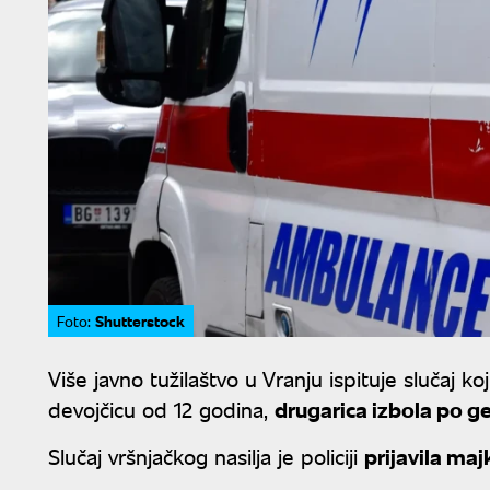
Shutterstock
Foto:
Više javno tužilaštvo u Vranju ispituje slučaj ko
devojčicu od 12 godina,
drugarica izbola po g
Slučaj vršnjačkog nasilja je policiji
prijavila ma