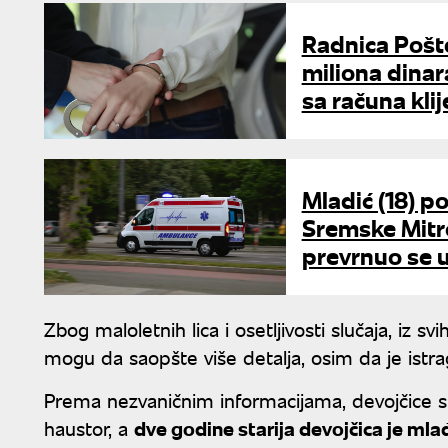
Radnica Pošt
miliona dinar
sa računa kli
Mladić (18) p
Sremske Mitro
prevrnuo se u
Zbog maloletnih lica i osetljivosti slučaja, iz sv
mogu da saopšte više detalja, osim da je istra
Prema nezvaničnim informacijama, devojčice su
haustor, a
dve godine starija devojčica je mla