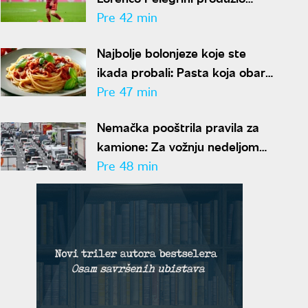
ugovor sa Romom
Pre 42 min
Najbolje bolonjeze koje ste
ikada probali: Pasta koja obara
sa nogu
Pre 47 min
Nemačka pooštrila pravila za
kamione: Za vožnju nedeljom
kazna i do 570 evra
Pre 48 min