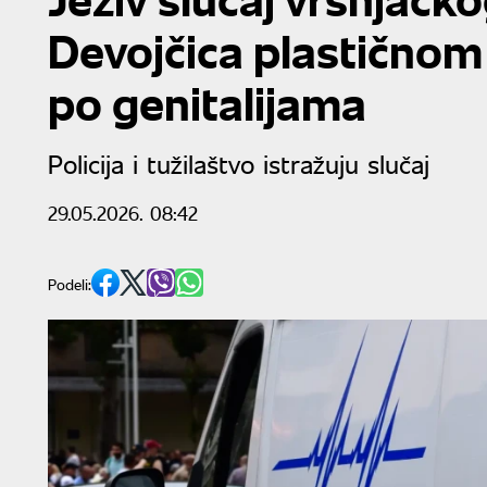
Devojčica plastičnom
po genitalijama
Policija i tužilaštvo istražuju slučaj
29.05.2026. 08:42
Podeli: