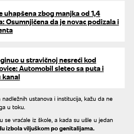
e uhapšena zbog manjka od 1,4
a: Osumnjičena da je novac podizala i
jenta
oginuo u stravičnoj nesreći kod
vice: Automobil sleteo sa puta i
 kanal
ih nadležnih ustanova i institucija, kažu da ne
ga u toku.
 se vraćale iz škole, a kada su ušle u jedan
đu izbola viljuškom po genitalijama.