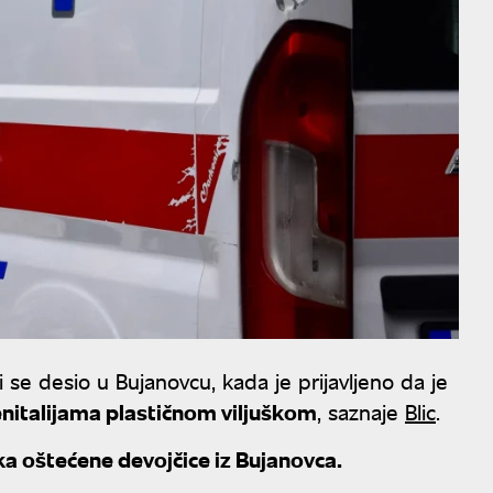
ji se desio u Bujanovcu, kada je prijavljeno da je
enitalijama plastičnom viljuškom
, saznaje
Blic
.
jka oštećene devojčice iz Bujanovca.