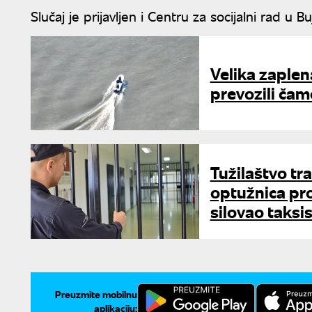
Slučaj je prijavljen i Centru za socijalni rad u
Velika zaple
prevozili ča
Tužilaštvo tr
optužnica pro
silovao taksi
Preuzmite mobilnu
aplikaciju: