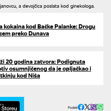
 Bujanovcu, a devojčica poslata kod ginekologa.
na kokaina kod Bačke Palanke: Drogu
mcem preko Dunava
aži 20 godina zatvora: Podignuta
tiv osumnjičenog da je opljačkao i
stkinju kod Niša
Podeli: