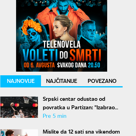
NAJNOVIJE
NAJČITANIJE
POVEZANO
Srpski centar odustao od
povratka u Partizan: "Izabrao
sam Hapoel zbog Obradovića"
Pre 5 min
Mislite da 12 sati sna vikendom