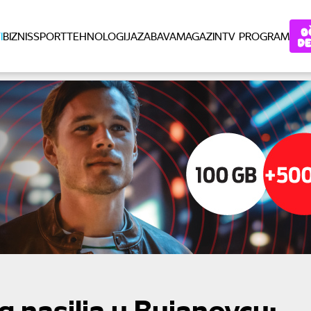
I
BIZNIS
SPORT
TEHNOLOGIJA
ZABAVA
MAGAZIN
TV PROGRAM
g nasilja u Bujanovcu: