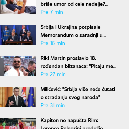
briše umor od cele nedelje?
Stručnjaci imaju loše vesti
Pre 7 min
Srbija i Ukrajina potpisale
Memorandum o saradnji u
oblasti zdravlja životinja i
Pre 16 min
bezbednosti hrane
Riki Martin proslavio 18.
rođendan blizanaca: "Pitaju me
zašto imaju dva oca"
Pre 27 min
Milićević: "Srbija više neće ćutati
o stradanju svog naroda"
Pre 31 min
Kapiten ne napušta Rim:
Lorenco Pelegrini produžio