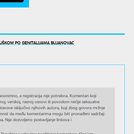
JUŠKOM PO GENITALIJAMA BUJANOVAC
nonimno, a registracija nije potrebna. Komentari koji
noj, verskoj, rasnoj osnovi ili povodom nečije seksualne
stavove isključivo njihovih autora, koji zbog govora mržnje
gućnost da među komentarima mogu biti pronađeni sadržaji
a. Nije dozvoljeno postavljanje linkova i
 Pravilima i uslovima korišćenja komentara. Slanjem