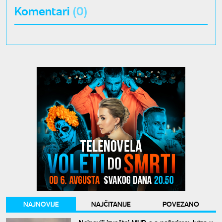
Komentari
(0)
NAJNOVIJE
NAJČITANIJE
POVEZANO
Najnoviji izveštaj MUP-a o požarima: Jutro u