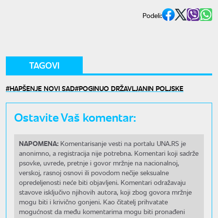
Podeli:
TAGOVI
HAPŠENJE NOVI SAD
POGINUO DRŽAVLJANIN POLJSKE
Ostavite Vaš komentar:
NAPOMENA:
Komentarisanje vesti na portalu UNA.RS je
anonimno, a registracija nije potrebna. Komentari koji sadrže
psovke, uvrede, pretnje i govor mržnje na nacionalnoj,
verskoj, rasnoj osnovi ili povodom nečije seksualne
opredeljenosti neće biti objavljeni. Komentari odražavaju
stavove isključivo njihovih autora, koji zbog govora mržnje
mogu biti i krivično gonjeni. Kao čitatelj prihvatate
mogućnost da među komentarima mogu biti pronađeni