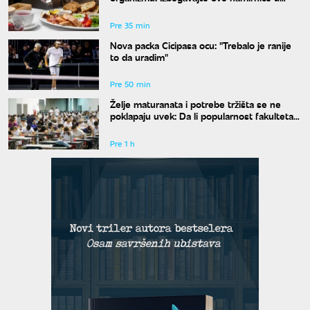
širokom luku ako vam je šećer u krvi
nestabilan
Pre 35 min
Nova packa Cicipasa ocu: "Trebalo je ranije
to da uradim"
Pre 50 min
Želje maturanata i potrebe tržišta se ne
poklapaju uvek: Da li popularnost fakulteta
znači i siguran posao?
Pre 1 h