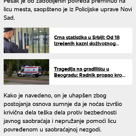
Pešak je od zadobijenih povreda preminuo na
licu mesta, saopšteno je iz Policijske uprave Novi
Sad.
Crna statistika u Srbiji: Od 18
izrečenih kazni doživotnog
zatvora u Srbiji, žrtve su u čak
15 slučajeva bile žene
Tragedija na gradilištu u
Beogradu: Radnik propao kroz
ventilacioni otvor sa visine od
15 metara
Kako je navedeno, on je uhapšen zbog
postojanja osnova sumnje da je noćas izvršio
krivična dela teška dela protiv bezbednosti
javnog saobraćaja i nepružanje pomoći licu
povređenom u saobraćajnoj nezgodi.