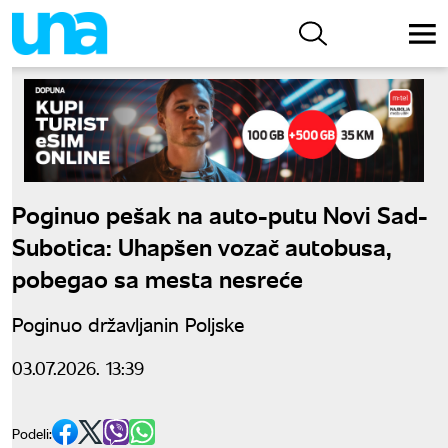
Poginuo pešak na auto-putu Novi Sad-
Subotica: Uhapšen vozač autobusa,
pobegao sa mesta nesreće
Poginuo državljanin Poljske
03.07.2026. 13:39
Podeli: