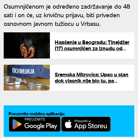
Osumnjičenom je određeno zadržavanje do 48
sati i on će, uz krivičnu prijavu, biti priveden
osnovnom javnom tužiocu u Vrbasu.
Hapšenje u Beogradu: Tinejdžer
(17) osumnjičen za iznudu od
vlasnika poslovnih objekata
Sremska Mitrovica: Upao u stan
dok vlasnik nije bio tu, pa
uhapšen zbog teške krađe
Preuzmite mobilnu aplikaciju: