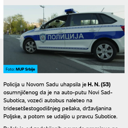
MUP Srbije
Foto:
Policija u Novom Sadu uhapsila je
H. N. (53)
osumnjičenog da je na auto-putu Novi Sad-
Subotica, vozeći autobus naleteo na
tridesetšestogodišnjeg pešaka, državljanina
Poljske, a potom se udaljio u pravcu Subotice.