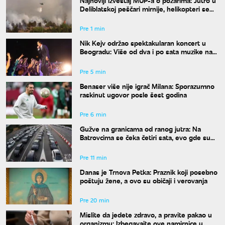
Deliblatskoj peščari mirnije, helikopteri se
sele na Stolove
Pre 1 min
Nik Kejv održao spektakularan koncert u
Beogradu: Više od dva i po sata muzike na
Kalemegdanu
Pre 5 min
Benaser više nije igrač Milana: Sporazumno
raskinut ugovor posle šest godina
Pre 6 min
Gužve na granicama od ranog jutra: Na
Batrovcima se čeka četiri sata, evo gde su
još kolone
Pre 11 min
Danas je Trnova Petka: Praznik koji posebno
poštuju žene, a ovo su običaji i verovanja
Pre 20 min
Mislite da jedete zdravo, a pravite pakao u
organizmu: Izbegavajte ove namirnice u