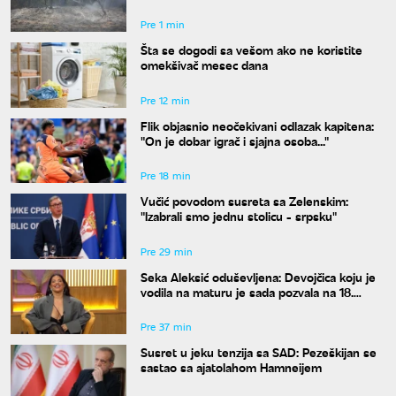
peščari
Pre 1 min
Šta se dogodi sa vešom ako ne koristite
omekšivač mesec dana
Pre 12 min
Flik objasnio neočekivani odlazak kapitena:
"On je dobar igrač i sjajna osoba..."
Pre 18 min
Vučić povodom susreta sa Zelenskim:
"Izabrali smo jednu stolicu - srpsku"
Pre 29 min
Seka Aleksić oduševljena: Devojčica koju je
vodila na maturu je sada pozvala na 18.
rođendan
Pre 37 min
Susret u jeku tenzija sa SAD: Pezeškijan se
sastao sa ajatolahom Hamneijem