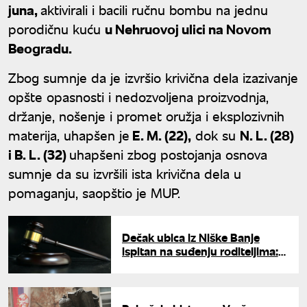
juna,
aktivirali i bacili ručnu bombu na jednu
porodičnu kuću
u Nehruovoj ulici na Novom
Beogradu.
Zbog sumnje da je izvršio krivična dela izazivanje
opšte opasnosti i nedozvoljena proizvodnja,
držanje, nošenje i promet oružja i eksplozivnih
materija, uhapšen je
E. M. (22),
dok su
N. L. (28)
i B. L. (32)
uhapšeni zbog postojanja osnova
sumnje da su izvršili ista krivična dela u
pomaganju, saopštio je MUP.
Dečak ubica iz Niške Banje
ispitan na suđenju roditeljima:
"Ne kaje se za to što je učinio,
nalazi izgovore"