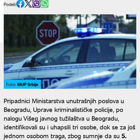
Podeli:
MUP Srbije
Foto:
Pripadnici Ministarstva unutrašnjih poslova u
Beogradu, Uprave kriminalističke policije, po
nalogu Višeg javnog tužilaštva u Beogradu,
identifikovali su i uhapsili tri osobe, dok se za još
jednom osobom traga, zbog sumnje da su
5.