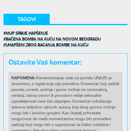
TAGOVI
MUP SRBIJE HAPŠENJE
BAČENA BOMBA NA KUĆU NA NOVOM BEOGRADU
UHAPŠENI ZBOG BACANJA BOMBE NA KUĆU
Ostavite Vaš komentar:
NAPOMENA:
Komentarisanje vesti na portalu UNA.RS je
anonimno, a registracija nije potrebna. Komentari koji sadrže
psovke, uvrede, pretnje i govor mržnje na nacionalnoj,
verskoj, rasnoj osnovi ili povodom nečije seksualne
opredeljenosti neće biti objavljeni. Komentari odražavaju
stavove isključivo njihovih autora, koji zbog govora mržnje
mogu biti i krivično gonjeni. Kao čitatelj prihvatate
mogućnost da među komentarima mogu biti pronađeni
sadržaji koji mogu biti u suprotnosti sa Vašim načelima i
uverenjima. Nije dozvoljeno postavljanje linkova i