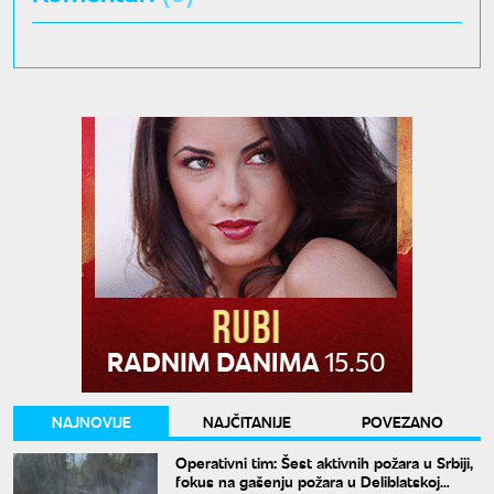
NAJNOVIJE
NAJČITANIJE
POVEZANO
Operativni tim: Šest aktivnih požara u Srbiji,
fokus na gašenju požara u Deliblatskoj