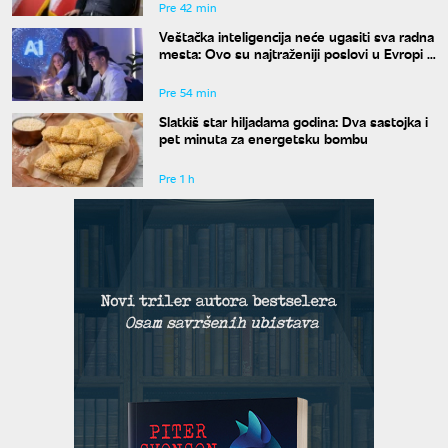
Pre 42 min
Veštačka inteligencija neće ugasiti sva radna
mesta: Ovo su najtraženiji poslovi u Evropi u
2026. godini
Pre 54 min
Slatkiš star hiljadama godina: Dva sastojka i
pet minuta za energetsku bombu
Pre 1 h