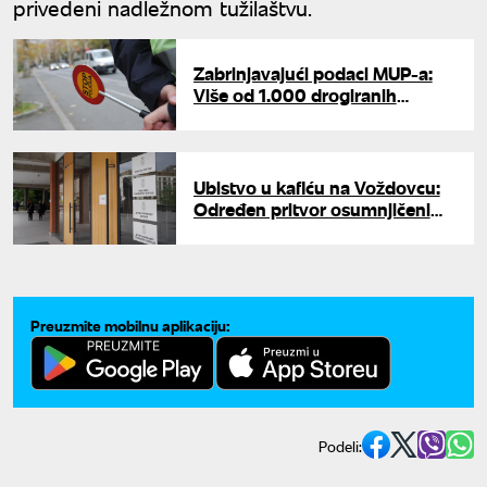
privedeni nadležnom tužilaštvu.
Zabrinjavajući podaci MUP-a:
Više od 1.000 drogiranih
vozača isključeno iz saobraćaja
Ubistvo u kafiću na Voždovcu:
Određen pritvor osumnjičenima
i raspisane poternice
Preuzmite mobilnu aplikaciju:
Podeli: