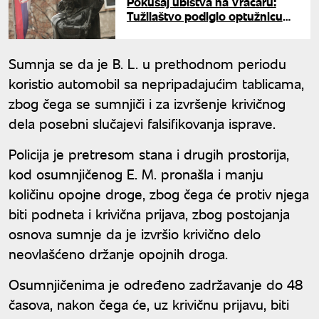
Pokušaj ubistva na Vračaru:
Tužilaštvo podiglo optužnicu
protiv osumnjičenog
Sumnja se da je B. L. u prethodnom periodu
koristio automobil sa nepripadajućim tablicama,
zbog čega se sumnjiči i za izvršenje krivičnog
dela posebni slučajevi falsifikovanja isprave.
Policija je pretresom stana i drugih prostorija,
kod osumnjičenog E. M. pronašla i manju
količinu opojne droge, zbog čega će protiv njega
biti podneta i krivična prijava, zbog postojanja
osnova sumnje da je izvršio krivično delo
neovlašćeno držanje opojnih droga.
Osumnjičenima je određeno zadržavanje do 48
časova, nakon čega će, uz krivičnu prijavu, biti