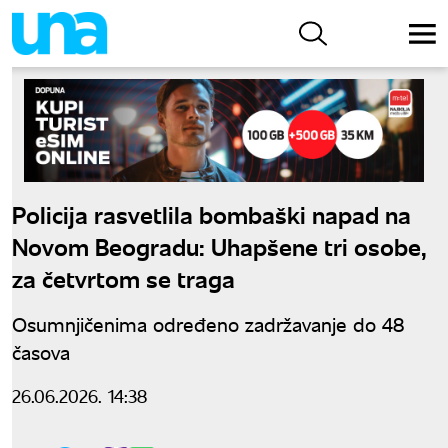
Policija rasvetlila bombaški napad na
Novom Beogradu: Uhapšene tri osobe,
za četvrtom se traga
Osumnjičenima određeno zadržavanje do 48
časova
26.06.2026. 14:38