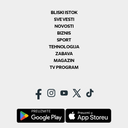
BLISKI ISTOK
SVE VESTI
NOVOSTI
BIZNIS
SPORT
TEHNOLOGIJA
ZABAVA
MAGAZIN
TV PROGRAM