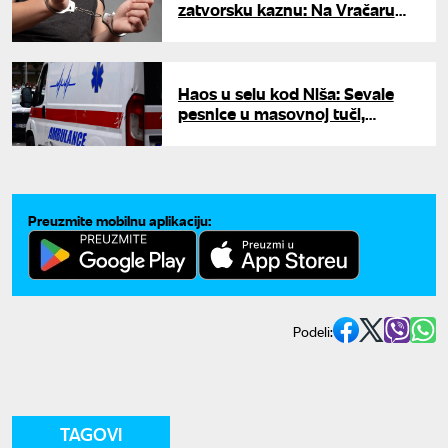
zatvorsku kaznu: Na Vračaru
pretukla muškarca (70) flašom,
pa ga izbola nožem
Haos u selu kod Niša: Sevale
pesnice u masovnoj tuči,
povređeno čak sedam osoba
Preuzmite mobilnu aplikaciju:
Podeli:
TAGOVI