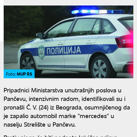
MUP RS
Foto:
Pripadnici Ministarstva unutrašnjih poslova u
Pančevu, intenzivnim radom, identifikovali su i
pronašli Č. V. (24) iz Beograda, osumnjičenog da
je zapalio automobil marke "mercedes" u
naselju Strelište u Pančevu.