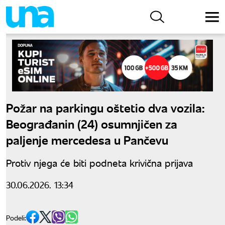
Požar na parkingu oštetio dva vozila:
Beograđanin (24) osumnjičen za
paljenje mercedesa u Pančevu
Protiv njega će biti podneta krivična prijava
30.06.2026. 13:34
Podeli: