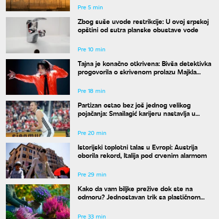
Pre 5 min
Zbog suše uvode restrikcije: U ovoj srpskoj
opštini od sutra planske obustave vode
Pre 10 min
Tajna je konačno otkrivena: Bivša detektivka
progovorila o skrivenom prolazu Majkla
Džeksona
Pre 18 min
Partizan ostao bez još jednog velikog
pojačanja: Smailagić karijeru nastavlja u
Galatasaraju
Pre 20 min
Istorijski toplotni talas u Evropi: Austrija
oborila rekord, Italija pod crvenim alarmom
Pre 29 min
Kako da vam biljke prežive dok ste na
odmoru? Jednostavan trik sa plastičnom
kesom učiniće čuda za vaše cveće
Pre 33 min