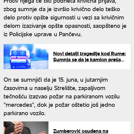
Protiv njega će biti podneta krivična prijava,
zbog sumnje da je izvršio krivično delo teško
delo protiv opšte sigurnosti u vezi sa krivičnim
delom izazivanje opšte opasnosti, saopšteno je
iz Policijske uprave u Pančevu.
Novi detalji tragedije kod Rume:
Sumnja se da je kamion prešao
u suprotnu traku, jedan vozač
poginuo
On se sumnjiči da je 15. juna, u jutarnjim
časovima u naselju Strelište, zapaljivom
tečnošću izazvao požar na parkiranom vozilu
"mercedes", dok je požar oštetio još jedno
parkirano vozilo.
Zumberović osuđena na