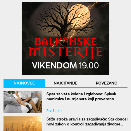
NAJNOVIJE
NAJČITANIJE
POVEZANO
Spas za vaša kolena i zglobove: Spisak
namirnica i nutrijenata koji provereno
obnavljaju hrskavicu
Pre 3 min
Stižu stroža pravila za zagađivače: Šta donosi
novi zakon o kontroli zagađivanja životne
sredine?