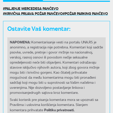
PALJENJE MERCEDESA PANČEVO
KRIVIČNA PRIJAVA POŽAR PANČEVO
POŽAR PARKING PANČEVO
Ostavite Vaš komentar:
NAPOMENA:
Komentarisanje vesti na portalu UNA.RS je
anonimno, a registracija nije potrebna. Komentari koji sadrže
psovke, uvrede, pretnje i govor mržnje na nacionalnoj,
verskoj, rasnoj osnovi ili povodom nečije seksualne
opredeljenosti neće biti objavljeni. Komentari odražavaju
stavove isključivo njihovih autora, koji zbog govora mržnje
mogu biti i krivično gonjeni. Kao čitatelj prihvatate
mogućnost da među komentarima mogu biti pronađeni
sadržaji koji mogu biti u suprotnosti sa Vašim načelima i
uverenjima. Nije dozvoljeno postavljanje linkova i
promovisanjedrugih sajtova kroz komentare.
Svaki korisnik pre pisanja komentara mora se upoznati sa
Pravilima i uslovima korišćenja komentara. Slanjem
Politiku privatnosti.
komentara prihvatate