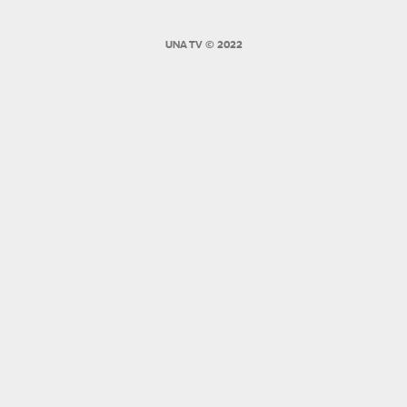
O nama
Impressum
Pravila korišćenja
Politika privatnosti
UNA TV © 2022