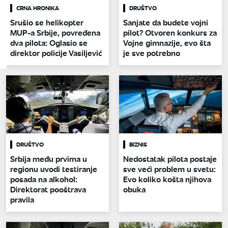
CRNA HRONIKA
DRUŠTVO
Srušio se helikopter
Sanjate da budete vojni
MUP-a Srbije, povređena
pilot? Otvoren konkurs za
dva pilota: Oglasio se
Vojne gimnazije, evo šta
direktor policije Vasiljević
je sve potrebno
DRUŠTVO
BIZNIS
Srbija među prvima u
Nedostatak pilota postaje
regionu uvodi testiranje
sve veći problem u svetu:
posada na alkohol:
Evo koliko košta njihova
Direktorat pooštrava
obuka
pravila