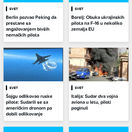
SVET
SVET
Berlin pozvao Peking da
Borelj: Obuka ukrajinskih
prestane sa
pilota na F-16 u nekoliko
angažovanjem bivših
zemalja EU
nemačkih pilota
SVET
SVET
Šojgu odlikovao ruske
Italija: Sudar dva vojna
pilote: Sudarili se sa
aviona u letu, piloti
američkim dronom pa
poginuli
dobili odlikovanje