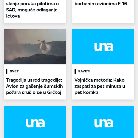
slanje poruka pilotima u
borbenim avionima F-16
SAD, moguće odlaganje
letova
SVET
SAVETI
Tragedija usred tragedije:
Vojnička metoda: Kako
Avion za gašenje šumskih
zaspati za pet minuta u
požara srušio se u Grčkoj
pet koraka