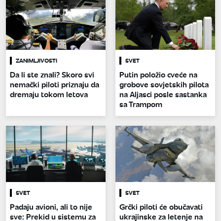
ZANIMLJIVOSTI
SVET
Da li ste znali? Skoro svi
Putin položio cveće na
nemački piloti priznaju da
grobove sovjetskih pilota
dremaju tokom letova
na Aljasci posle sastanka
sa Trampom
SVET
SVET
Padaju avioni, ali to nije
Grčki piloti će obučavati
sve: Prekid u sistemu za
ukrajinske za letenje na