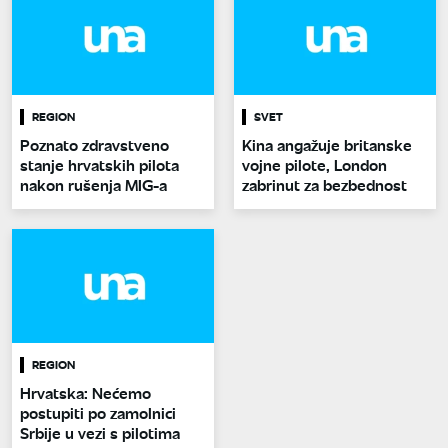
REGION
SVET
Poznato zdravstveno
Kina angažuje britanske
stanje hrvatskih pilota
vojne pilote, London
nakon rušenja MIG-a
zabrinut za bezbednost
REGION
Hrvatska: Nećemo
postupiti po zamolnici
Srbije u vezi s pilotima