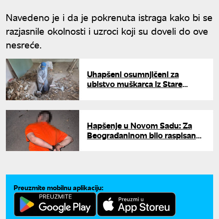
Navedeno je i da je pokrenuta istraga kako bi se
razjasnile okolnosti i uzroci koji su doveli do ove
nesreće.
Uhapšeni osumnjičeni za
ubistvo muškarca iz Stare
Pazove: Telo zakopali u
dvorištu
Hapšenje u Novom Sadu: Za
Beograđaninom bilo raspisano
više poternica
Preuzmite mobilnu aplikaciju: