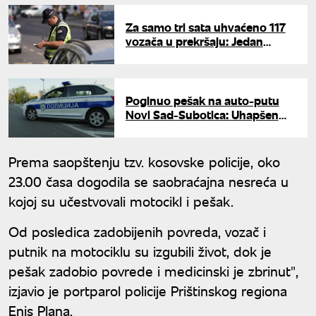
Za samo tri sata uhvaćeno 117
vozača u prekršaju: Jedan
divljao kroz Niš čak 127
kilometara na sat
Poginuo pešak na auto-putu
Novi Sad-Subotica: Uhapšen
vozač autobusa, pobegao sa
mesta nesreće
Prema saopštenju tzv. kosovske policije, oko
23.00 časa dogodila se saobraćajna nesreća u
kojoj su učestvovali motocikl i pešak.
Od posledica zadobijenih povreda, vozač i
putnik na motociklu su izgubili život, dok je
pešak zadobio povrede i medicinski je zbrinut",
izjavio je portparol policije Prištinskog regiona
Enis Plana.