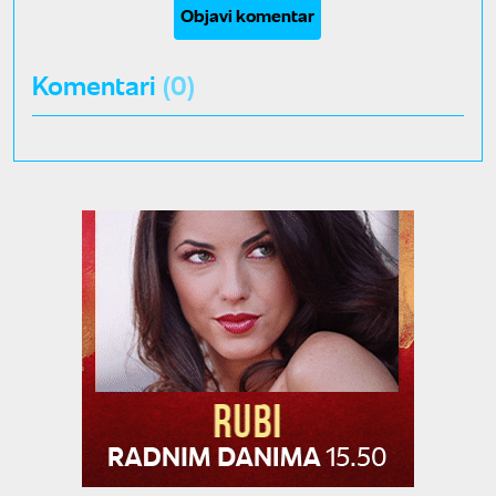
Objavi komentar
Komentari
(0)