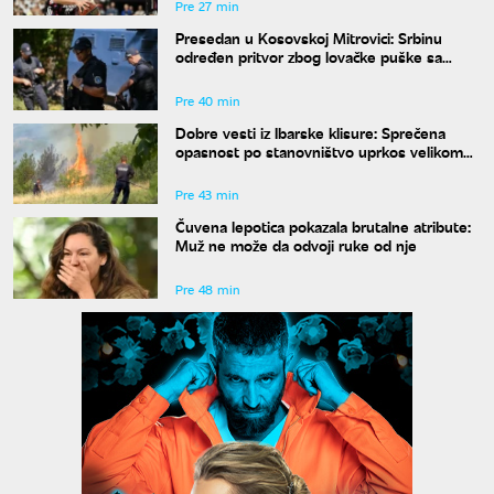
Pre 27 min
Presedan u Kosovskoj Mitrovici: Srbinu
određen pritvor zbog lovačke puške sa
isteklom dozvolom
Pre 40 min
Dobre vesti iz Ibarske klisure: Sprečena
opasnost po stanovništvo uprkos velikom
požaru
Pre 43 min
Čuvena lepotica pokazala brutalne atribute:
Muž ne može da odvoji ruke od nje
Pre 48 min