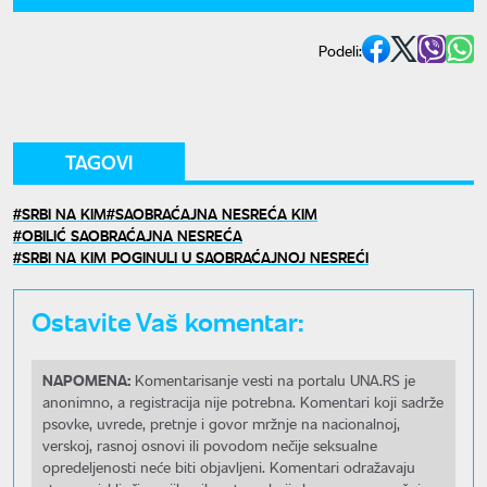
Podeli:
TAGOVI
SRBI NA KIM
SAOBRAĆAJNA NESREĆA KIM
OBILIĆ SAOBRAĆAJNA NESREĆA
SRBI NA KIM POGINULI U SAOBRAĆAJNOJ NESREĆI
Ostavite Vaš komentar:
NAPOMENA:
Komentarisanje vesti na portalu UNA.RS je
anonimno, a registracija nije potrebna. Komentari koji sadrže
psovke, uvrede, pretnje i govor mržnje na nacionalnoj,
verskoj, rasnoj osnovi ili povodom nečije seksualne
opredeljenosti neće biti objavljeni. Komentari odražavaju