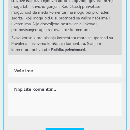
stavove isključivo njihovih autora, koji zbog govora mržnje
mogu biti i krivično gonjeni. Kao čitatelj prihvatate
mogućnost da među komentarima mogu biti pronađeni
sadržaji koji mogu biti u suprotnosti sa Vašim načelima i
uverenjima. Nije dozvoljeno postavljanje linkova i
promovisanjedrugih sajtova kroz komentare.
Svaki korisnik pre pisanja komentara mora se upoznati sa
Pravilima i uslovima korišćenja komentara. Slanjem
Politiku privatnosti.
komentara prihvatate