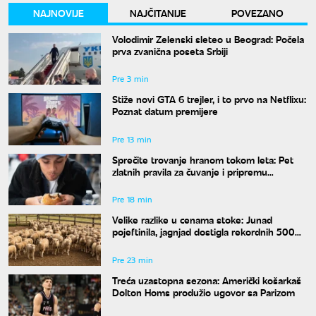
NAJNOVIJE
NAJČITANIJE
POVEZANO
Volodimir Zelenski sleteo u Beograd: Počela
prva zvanična poseta Srbiji
Pre 3 min
Stiže novi GTA 6 trejler, i to prvo na Netflixu:
Poznat datum premijere
Pre 13 min
Sprečite trovanje hranom tokom leta: Pet
zlatnih pravila za čuvanje i pripremu
namirnica na visokim temperaturama
Pre 18 min
Velike razlike u cenama stoke: Junad
pojeftinila, jagnjad dostigla rekordnih 500
dinara
Pre 23 min
Treća uzastopna sezona: Američki košarkaš
Dolton Homs produžio ugovor sa Parizom