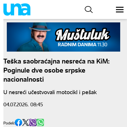
Teška saobraćajna nesreća na KiM:
Poginule dve osobe srpske
nacionalnosti
U nesreći učestvovali motocikl i pešak
04.07.2026. 08:45
Podeli: