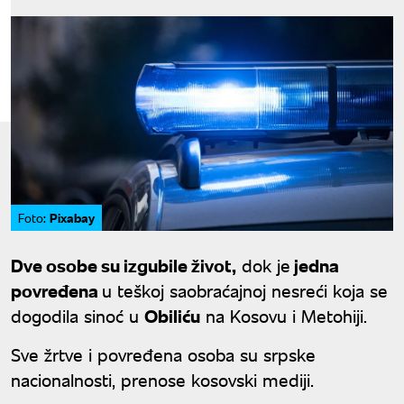
Pixabay
Foto:
Dve osobe su izgubile život,
dok je
jedna
povređena
u teškoj saobraćajnoj nesreći koja se
dogodila sinoć u
Obiliću
na Kosovu i Metohiji.
Sve žrtve i povređena osoba su srpske
nacionalnosti, prenose kosovski mediji.