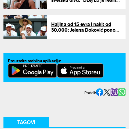
ćelava, ja imam bolju zadnjicu i
butine"
Haljina od 15 evra i nakit od
30.000: Jelena Đoković ponovo
ukrala šou na Vimbldonu
Preuzmite mobilnu aplikaciju:
Podeli:
TAGOVI