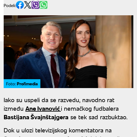
Podeli:
Profimedia
Foto:
Iako su uspeli da se razvedu, navodno rat
između
Ane Ivanović
i nemačkog fudbalera
Bastijana Švajnštajgera
se tek sad razbuktao.
Dok u ulozi televizijskog komentatora na