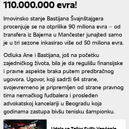
110.000.000 evra!
Imovinsko stanje Bastijana Švajnštajgera
procenjuje se na otprilike 90 miliona evra – od
transfera iz Bajerna u Mančester junajted samo
je u tri sezone inkasirao više od 50 miliona evra.
Odluka Ane i Bastijana, još na početku
zajedničkog života, bila je da regulišu finansijske
i pravne aspekte braka putem predbračnog
ugovora. Ugovor, koji sadrži 64 strane,
svojevremeno je pripremljen od strane pravnog
tima nemačkog fudbalera i prosleđen
advokatskoj kancelariji u Beogradu koja
godinama zastupa bivšu tenisku šampionku.
Udala se Tejlor Svift: Venčanje