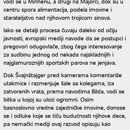
vodi se u Minhenu, a drugi na Majorci, dok su u
centru spora alimentacija, podela imovine i
starateljstvo nad njihovom trojicom sinova.
Iako se detalji procesa čuvaju daleko od očiju
javnosti, evropski mediji navode da se postupci i
pregovori odugovlače, zbog čega interesovanje
za sudbinu jednog od nekada najskladnijih i
najglamuroznijih sportskih parova ne jenjava.
Dok Švajnštajger pred kamerama komentariše
utakmice i razmenjuje šale sa kolegama, iza
zatvorenih vrata, prema navodima Bilda, vodi se
bitka u kojoj su ulozi ogromni. Osim
basnoslovno vredne zajedničke imovine, donose
se i odluke koje se tiču budućnosti njihove dece,
pa nemački mediji ovaj razvod opisuju kao