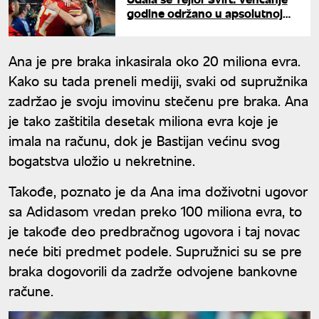
godine održano u apsolutnoj
tajnosti
Ana je pre braka inkasirala oko 20 miliona evra.
Kako su tada preneli mediji, svaki od supružnika
zadržao je svoju imovinu stečenu pre braka. Ana
je tako zaštitila desetak miliona evra koje je
imala na računu, dok je Bastijan većinu svog
bogatstva uložio u nekretnine.
Takođe, poznato je da Ana ima doživotni ugovor
sa Adidasom vredan preko 100 miliona evra, to
je takođe deo predbračnog ugovora i taj novac
neće biti predmet podele. Supružnici su se pre
braka dogovorili da zadrže odvojene bankovne
račune.