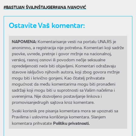
BASTIJAN ŠVAJNŠTAJGER
ANA IVANOVIĆ
Ostavite Vaš komentar:
NAPOMENA:
Komentarisanje vesti na portalu UNA.RS je
anonimno, a registracija nije potrebna. Komentari koji sadrže
psovke, uvrede, pretnje i govor mržnje na nacionalnoj,
verskoj, rasnoj osnovi ili povodom nečije seksualne
opredeljenosti neće biti objavljeni. Komentari odražavaju
stavove isključivo njihovih autora, koji zbog govora mržnje
mogu biti i krivično gonjeni. Kao čitatelj prihvatate
mogućnost da među komentarima mogu biti pronađeni
sadržaji koji mogu biti u suprotnosti sa Vašim načelima i
uverenjima. Nije dozvoljeno postavljanje linkova i
promovisanjedrugih sajtova kroz komentare.
Svaki korisnik pre pisanja komentara mora se upoznati sa
Pravilima i uslovima korišćenja komentara. Slanjem
Politiku privatnosti.
komentara prihvatate