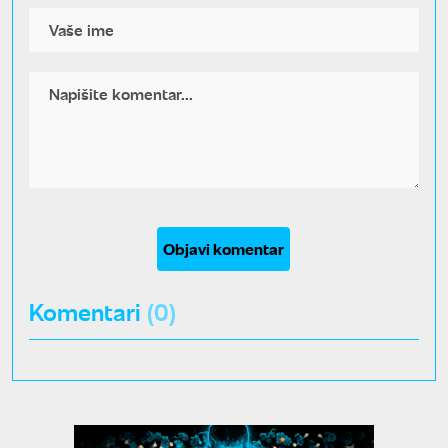
Objavi komentar
Komentari
(0)