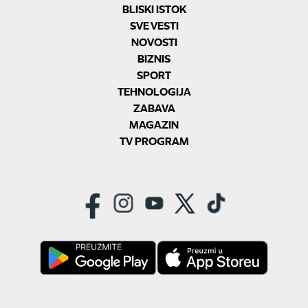
BLISKI ISTOK
SVE VESTI
NOVOSTI
BIZNIS
SPORT
TEHNOLOGIJA
ZABAVA
MAGAZIN
TV PROGRAM