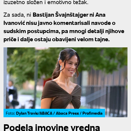
izuzetno složen i emotivno težak.
Za sada, ni
Bastijan Švajnštajger ni Ana
Ivanović nisu javno komentarisali navode o
sudskim postupcima, pa mnogi detalji njihove
priče i dalje ostaju obavijeni velom tajne.
Dylan Travis/ABACA / Abaca Press / Profimedia
Foto:
Podela imovine vredna