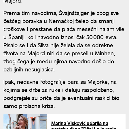
Majorci.
Prema tim navodima, Švajnštajger je zbog sve
češćeg boravka u Nemačkoj želeo da smanji
troškove i prestane da plaća mesečni najam vile
u Španiji, koji navodno iznosi čak 50.000 evra.
Pisalo se i da Silva nije želela da se odrekne
života na Majorci niti da se preseli u Minhen,
zbog čega je među njima navodno došlo do
ozbiljnih nesuglasica.
Ipak, nedavne fotografije para sa Majorke, na
kojima se drže za ruke i deluju raspoloženo,
podgrejale su priče da je eventualni raskid bio
samo prolazna kriza.
Marina Visković udarila na
svetsku divu: "Džej Lo je realno