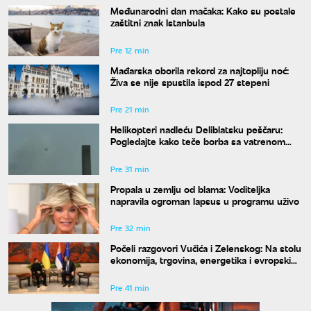
Međunarodni dan mačaka: Kako su postale
zaštitni znak Istanbula
Pre 12 min
Mađarska oborila rekord za najtopliju noć:
Živa se nije spustila ispod 27 stepeni
Pre 21 min
Helikopteri nadleću Deliblatsku peščaru:
Pogledajte kako teče borba sa vatrenom
stihijom
Pre 31 min
Propala u zemlju od blama: Voditeljka
napravila ogroman lapsus u programu uživo
Pre 32 min
Počeli razgovori Vučića i Zelenskog: Na stolu
ekonomija, trgovina, energetika i evropski
put
Pre 41 min