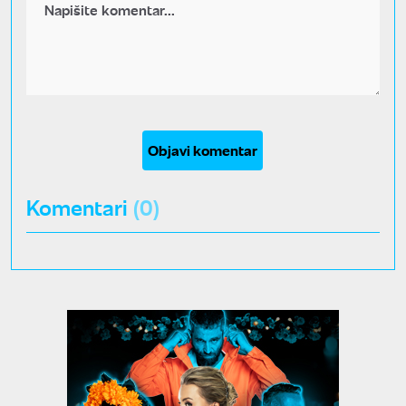
Objavi komentar
Komentari
(0)