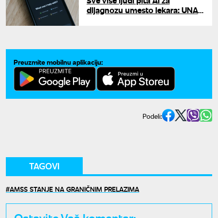
Sve više ljudi pita AI za
dijagnozu umesto lekara: UNA
pita koje su granice primene
veštačke inteligencije u
medicini
Preuzmite mobilnu aplikaciju:
Podeli:
TAGOVI
AMSS STANJE NA GRANIČNIM PRELAZIMA
Ostavite Vaš komentar: