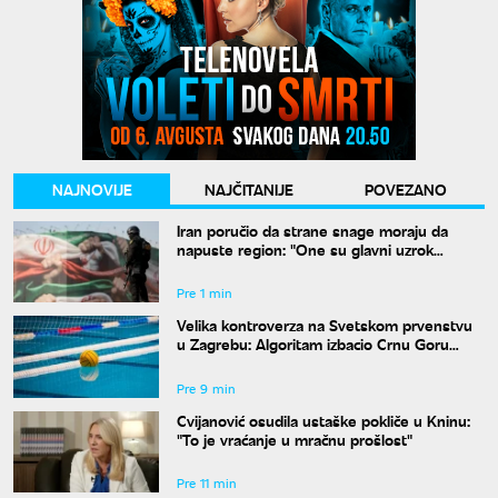
NAJNOVIJE
NAJČITANIJE
POVEZANO
Iran poručio da strane snage moraju da
napuste region: "One su glavni uzrok
nesigurnosti"
Pre 1 min
Velika kontroverza na Svetskom prvenstvu
u Zagrebu: Algoritam izbacio Crnu Goru
uprkos pobedama
Pre 9 min
Cvijanović osudila ustaške pokliče u Kninu:
"To je vraćanje u mračnu prošlost"
Pre 11 min