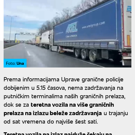
Una
Foto:
Prema informacijama Uprave granične policije
dobijenim u 5.15 časova, nema zadržavanja na
putničkim terminalima naših graničnih prelaza,
dok se za
teretna vozila na više graničnih
prelaza na izlazu beleže zadržavanja
u trajanju
od sat vremena do najviše šest sati.
Teretna vozila na izlaz najduže čekaju na