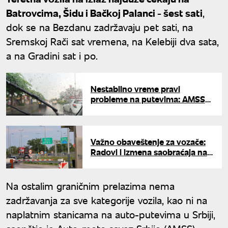
Batrovcima, Šidu i Bačkoj Palanci - šest sati
,
dok se na Bezdanu zadržavaju pet sati, na
Sremskoj Rači sat vremena, na Kelebiji dva sata,
a na Gradini sat i po.
Nestabilno vreme pravi
probleme na putevima: AMSS
izdao upozorenje za vozače
Važno obaveštenje za vozače:
Radovi i izmena saobraćaja na
auto-putu Miloš Veliki
Na ostalim graničnim prelazima nema
zadržavanja za sve kategorije vozila, kao ni na
naplatnim stanicama na auto-putevima u Srbiji,