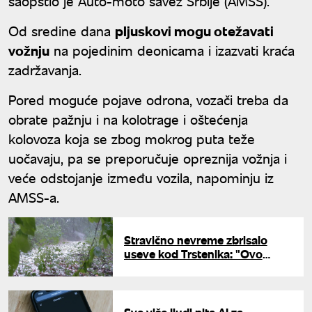
saopštio je Auto-moto savez Srbije (AMSS).
Od sredine dana
pljuskovi mogu otežavati
vožnju
na pojedinim deonicama i izazvati kraća
zadržavanja.
Pored moguće pojave odrona, vozači treba da
obrate pažnju i na kolotrage i oštećenja
kolovoza koja se zbog mokrog puta teže
uočavaju, pa se preporučuje opreznija vožnja i
veće odstojanje između vozila, napominju iz
AMSS-a.
Stravično nevreme zbrisalo
useve kod Trstenika: "Ovo
nisam video za 80 godina,
nemamo više ništa, sve je
uništeno"