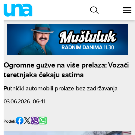
Ogromne gužve na više prelaza: Vozači
teretnjaka čekaju satima
Putnički automobili prolaze bez zadržavanja
03.06.2026. 06:41
Podeli: