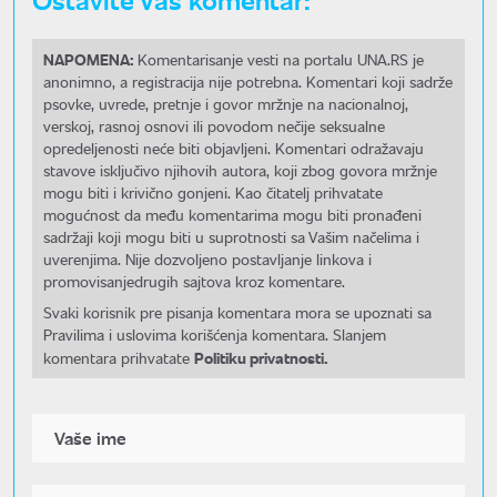
NAPOMENA:
Komentarisanje vesti na portalu UNA.RS je
anonimno, a registracija nije potrebna. Komentari koji sadrže
psovke, uvrede, pretnje i govor mržnje na nacionalnoj,
verskoj, rasnoj osnovi ili povodom nečije seksualne
opredeljenosti neće biti objavljeni. Komentari odražavaju
stavove isključivo njihovih autora, koji zbog govora mržnje
mogu biti i krivično gonjeni. Kao čitatelj prihvatate
mogućnost da među komentarima mogu biti pronađeni
sadržaji koji mogu biti u suprotnosti sa Vašim načelima i
uverenjima. Nije dozvoljeno postavljanje linkova i
promovisanjedrugih sajtova kroz komentare.
Svaki korisnik pre pisanja komentara mora se upoznati sa
Pravilima i uslovima korišćenja komentara. Slanjem
Politiku privatnosti.
komentara prihvatate