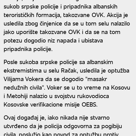
sukob srpske policije i pripadnika albanskih
terorističkih formacija, takozvane OVK. Akcija je
usledila zbog činjenice da se u tom selu nalazilo
jako uporište takozvane OVK i da se na tom
potezu dogodio niz napada i ubistava
pripadnika policije.
Posle sukoba srpske policije sa albanskim
ekstremistima u selu Račak, usledila je optužba
Vilijama Vokera da se dogodio "masakr
nedužnih civila". Voker se u to vreme na Kosovu
i Metohiji nalazio u svojstvu rukovodioca
Kosovske verifikacione misije OEBS.
Ovaj događaj je, iako nikada nije stvarno
utvrđeno da je policija odgovorna za pogibiju
civila, poslužio kao povod za optužbu protiv