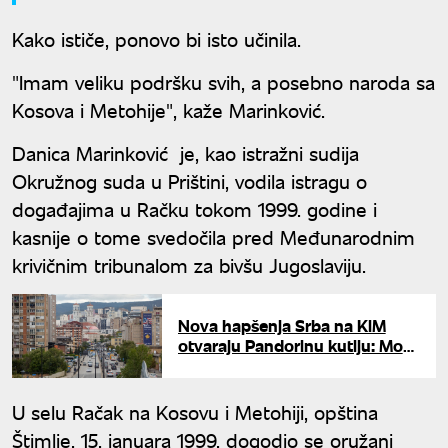
Kako ističe, ponovo bi isto učinila.
"Imam veliku podršku svih, a posebno naroda sa
Kosova i Metohije", kaže Marinković.
Danica Marinković je, kao istražni sudija
Okružnog suda u Prištini, vodila istragu o
događajima u Račku tokom 1999. godine i
kasnije o tome svedočila pred Međunarodnim
krivičnim tribunalom za bivšu Jugoslaviju.
Nova hapšenja Srba na KiM
otvaraju Pandorinu kutiju: Može
li se optužnica za ratni zločin
graditi na tv snimku?
U selu Račak na Kosovu i Metohiji, opština
Štimlje, 15. januara 1999. dogodio se oružani