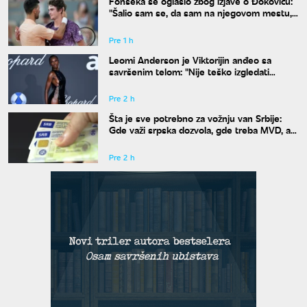
Fonseka se oglasio zbog izjave o Đokoviću:
"Šalio sam se, da sam na njegovom mestu,
uradio bih isto"
Pre 1 h
Leomi Anderson je Viktorijin anđeo sa
savršenim telom: "Nije teško izgledati
dobro"
Pre 2 h
Šta je sve potrebno za vožnju van Srbije:
Gde važi srpska dozvola, gde treba MVD, a
gde zelena karta
Pre 2 h