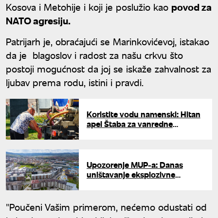
Kosova i Metohije i koji je poslužio kao
povod za
NATO agresiju.
Patrijarh je, obraćajući se Marinkovićevoj, istakao
da je blagoslov i radost za našu crkvu što
postoji mogućnost da joj se iskaže zahvalnost za
ljubav prema rodu, istini i pravdi.
Koristite vodu namenski: Hitan
apel Štaba za vanredne
situacije opštine u Srbiji zbog
toplotnog talasa
Upozorenje MUP-a: Danas
uništavanje eksplozivne
naprave u okolini Loznice
"Poučeni Vašim primerom, nećemo odustati od