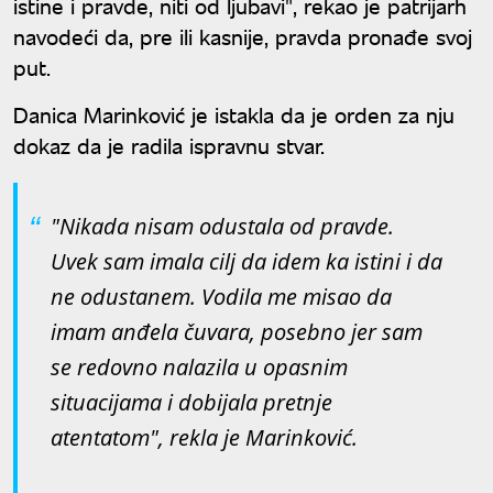
istine i pravde, niti od ljubavi", rekao je patrijarh
navodeći da, pre ili kasnije, pravda pronađe svoj
put.
Danica Marinković je istakla da je orden za nju
dokaz da je radila ispravnu stvar.
"Nikada nisam odustala od pravde.
Uvek sam imala cilj da idem ka istini i da
ne odustanem. Vodila me misao da
imam anđela čuvara, posebno jer sam
se redovno nalazila u opasnim
situacijama i dobijala pretnje
atentatom", rekla je Marinković.