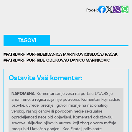
Podeli:
TAGOVI
PATRIJARH PORFIRIJE
DANICA MARINKOVIĆ
SLUČAJ RAČAK
PATRIJARH PORFIRIJE ODLIKOVAO DANICU MARINKOVIĆ
Ostavite Vaš komentar:
NAPOMENA:
Komentarisanje vesti na portalu UNA.RS je
anonimno, a registracija nije potrebna. Komentari koji sadrže
psovke, uvrede, pretnje i govor mržnje na nacionalnoj,
verskoj, rasnoj osnovi ili povodom nečije seksualne
opredeljenosti neće biti objavljeni. Komentari odražavaju
stavove isključivo njihovih autora, koji zbog govora mržnje
mogu biti i krivično gonjeni. Kao čitatelj prihvatate