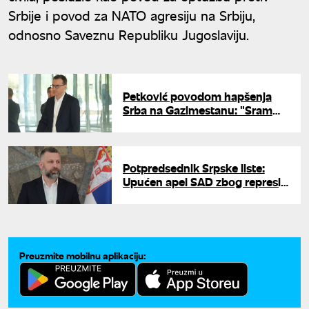
Srbije i povod za NATO agresiju na Srbiju,
odnosno Saveznu Republiku Jugoslaviju.
Petković povodom hapšenja
Srba na Gazimestanu: "Sram
vas bilo, gospodo iz Brisela"
Potpredsednik Srpske liste:
Upućen apel SAD zbog represije
tokom obeležavanja Vidovdana
Preuzmite mobilnu aplikaciju: