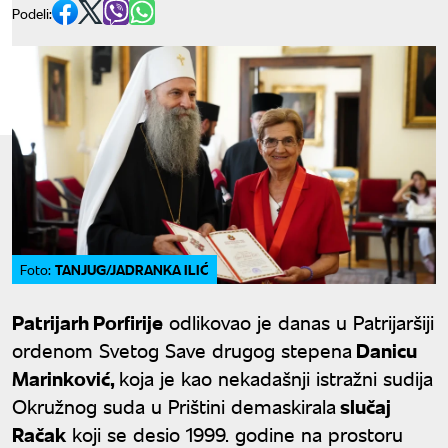
Podeli:
TANJUG/JADRANKA ILIĆ
Foto:
Patrijarh Porfirije
odlikovao je danas u Patrijaršiji
ordenom Svetog Save drugog stepena
Danicu
Marinković,
koja je kao nekadašnji istražni sudija
Okružnog suda u Prištini demaskirala
slučaj
Račak
koji se desio 1999. godine na prostoru