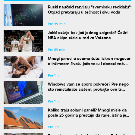
Ruski naučnici razvijaju "svemirsku reciklažu":
Otpad pretvaraju u tečnost i sivu vodu
Pre 39 min
Jokić ostaje bez još jednog saigrača? Četiri
NBA ekipe stale u red za Votsona
Pre 53 min
Mnogi parovi o ovome ćute: Iskren razgovor
o intimnom životu jača vezu i donosi veću
bliskost
Pre 1 h
Windows vam se sporo pokreće? Pre nego
što reinstalirate sistem, probajte ove tri
komande
Pre 1 h
Koliko traju solarni paneli? Mnogi misle da
posle 25 godina prestaju da rade, istina je
drugačija
Pre 1 h