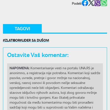
Podeli:
TAGOVI
ZLATIBOR
LIDER SA DUŠOM
Ostavite Vaš komentar:
NAPOMENA:
Komentarisanje vesti na portalu UNA.RS je
anonimno, a registracija nije potrebna. Komentari koji sadrže
psovke, uvrede, pretnje i govor mržnje na nacionalnoj,
verskoj, rasnoj osnovi ili povodom nečije seksualne
opredeljenosti neće biti objavljeni. Komentari odražavaju
stavove isključivo njihovih autora, koji zbog govora mržnje
mogu biti i krivično gonjeni. Kao čitatelj prihvatate
mogućnost da među komentarima mogu biti pronađeni
sadržaji koji mogu biti u suprotnosti sa Vašim načelima i