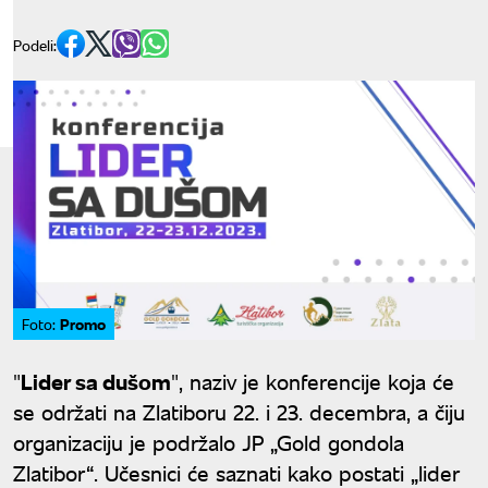
Podeli:
Promo
Foto:
"
Lider sa dušom
", naziv je konferencije koja će
se održati na Zlatiboru 22. i 23. decembra, a čiju
organizaciju je podržalo JP „Gold gondola
Zlatibor“. Učesnici će saznati kako postati „lider