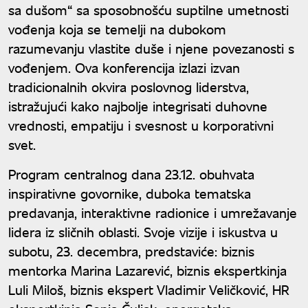
sa dušom“ sa sposobnošću suptilne umetnosti
vođenja koja se temelji na dubokom
razumevanju vlastite duše i njene povezanosti s
vođenjem. Ova konferencija izlazi izvan
tradicionalnih okvira poslovnog liderstva,
istražujući kako najbolje integrisati duhovne
vrednosti, empatiju i svesnost u korporativni
svet.
Program centralnog dana 23.12. obuhvata
inspirativne govornike, duboka tematska
predavanja, interaktivne radionice i umrežavanje
lidera iz sličnih oblasti. Svoje vizije i iskustva u
subotu, 23. decembra, predstaviće: biznis
mentorka Marina Lazarević, biznis ekspertkinja
Luli Miloš, biznis ekspert Vladimir Veličković, HR