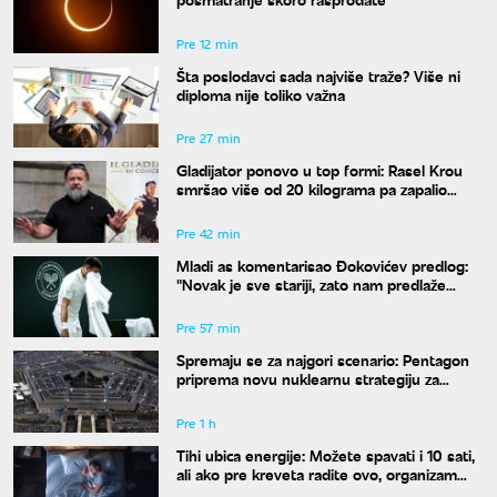
Pre 12 min
Šta poslodavci sada najviše traže? Više ni
diploma nije toliko važna
Pre 27 min
Gladijator ponovo u top formi: Rasel Krou
smršao više od 20 kilograma pa zapalio
društvene mreže novim izgledom
Pre 42 min
Mladi as komentarisao Đokovićev predlog:
"Novak je sve stariji, zato nam predlaže
kraće mečeve"
Pre 57 min
Spremaju se za najgori scenario: Pentagon
priprema novu nuklearnu strategiju za
eventualni sukob sa Rusijom i Kinom
Pre 1 h
Tihi ubica energije: Možete spavati i 10 sati,
ali ako pre kreveta radite ovo, organizam
vam se neće oporaviti