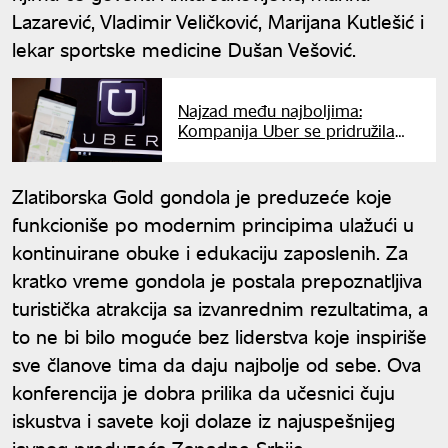
Lazarević, Vladimir Veličković, Marijana Kutlešić i
lekar sportske medicine Dušan Vešović.
Najzad među najboljima:
Kompanija Uber se pridružila
berzanskom indeksu S&P 500
Zlatiborska Gold gondola je preduzeće koje
funkcioniše po modernim principima ulažući u
kontinuirane obuke i edukaciju zaposlenih. Za
kratko vreme gondola je postala prepoznatljiva
turistička atrakcija sa izvanrednim rezultatima, a
to ne bi bilo moguće bez liderstva koje inspiriše
sve članove tima da daju najbolje od sebe. Ova
konferencija je dobra prilika da učesnici čuju
iskustva i savete koji dolaze iz najuspešnijeg
javnog preduzeća Zapadne Srbije.