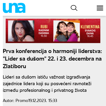
Prva konferencija o harmoniji liderstva:
"Lider sa dušom" 22. i 23. decembra na
Zlatiboru
Lideri sa dušom ističu važnost izgrađivanja
zajednice lidera koji su posvećeni ravnoteži
između profesionalnog i privatnog života
Autor:
Promo
19.12.2023. 15:33