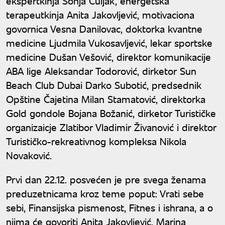
ekspertkinja Sonja Čuljak, energetska
terapeutkinja Anita Jakovljević, motivaciona
govornica Vesna Danilovac, doktorka kvantne
medicine Ljudmila Vukosavljević, lekar sportske
medicine Dušan Vešović, direktor komunikacije
ABA lige Aleksandar Todorović, dirketor Sun
Beach Club Dubai Darko Subotić, predsednik
Opštine Čajetina Milan Stamatović, direktorka
Gold gondole Bojana Božanić, dirketor Turističke
organizaicje Zlatibor Vladimir Živanović i direktor
Turističko-rekreativnog kompleksa Nikola
Novaković.
Prvi dan 22.12. posvećen je pre svega ženama
preduzetnicama kroz teme poput: Vrati sebe
sebi, Finansijska pismenost, Fitnes i ishrana, a o
njima će govoriti Anita Jakovljević, Marina