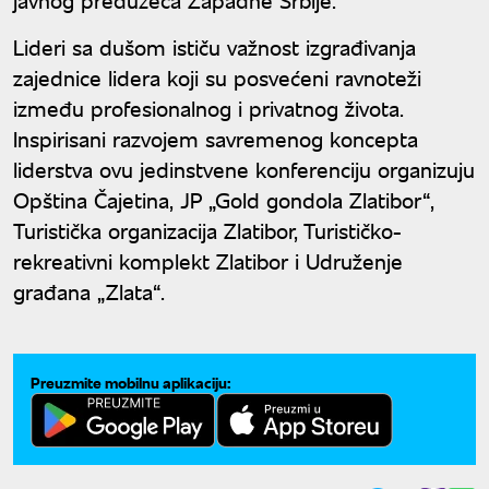
Lideri sa dušom ističu važnost izgrađivanja
zajednice lidera koji su posvećeni ravnoteži
između profesionalnog i privatnog života.
Inspirisani razvojem savremenog koncepta
liderstva ovu jedinstvene konferenciju organizuju
Opština Čajetina, JP „Gold gondola Zlatibor“,
Turistička organizacija Zlatibor, Turističko-
rekreativni komplekt Zlatibor i Udruženje
građana „Zlata“.
Preuzmite mobilnu aplikaciju: