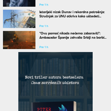
Pre 1 h
Istorijski nizak Dunav i rekordna potrošnja:
Stručnjak za UNU otkriva kako uštedeti
struju
Pre 1 h
"Ovu pomoć nikada nećemo zaboraviti":
Ambasador Španije zahvalio Srbiji na borbi
protiv požara
Pre 1 h