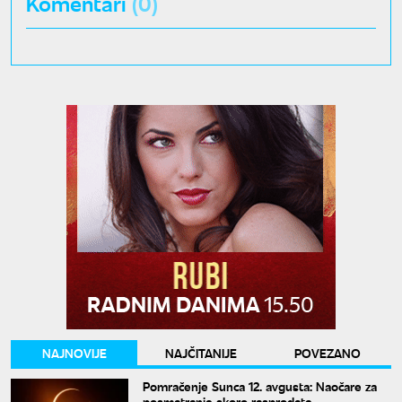
Komentari
(0)
NAJNOVIJE
NAJČITANIJE
POVEZANO
Pomračenje Sunca 12. avgusta: Naočare za
posmatranje skoro rasprodate