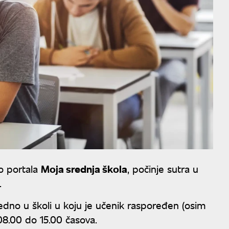
ko portala
Moja srednja škola
, počinje sutra u
a.
edno u školi u koju je učenik raspoređen (osim
d 08.00 do 15.00 časova.