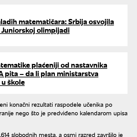
adih matematičara: Srbija osvojila
 Juniorskoj olimpijadi
tematike plaćeniji od nastavnika
 pita – da li plan ministarstva
 u škole
eni konačni rezultati raspodele učenika po
 ranije nego što je predviđeno kalendarom upisa
614 slobodnih mesta, a osmi razred završilo je