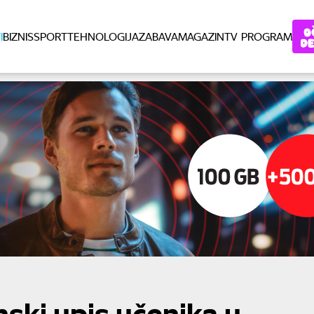
I
BIZNIS
SPORT
TEHNOLOGIJA
ZABAVA
MAGAZIN
TV PROGRAM
nski upis učenika u