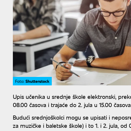
Shutterstock
Foto:
Upis učenika u srednje škole elektronski, pre
08.00 časova i trajaće do 2. jula u 15.00 časov
Budući srednjoškolci mogu se upisati i neposr
za muzičke i baletske škole) i to 1. i 2. jula, o