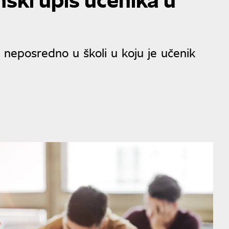
 neposredno u školi u koju je učenik