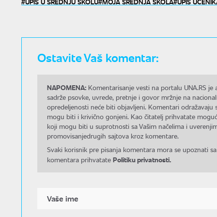
UPIS U SREDNJU ŠKOLU
MOJA SREDNJA ŠKOLA
UPIS UČENIK
Ostavite Vaš komentar:
NAPOMENA:
Komentarisanje vesti na portalu UNA.RS je a
sadrže psovke, uvrede, pretnje i govor mržnje na nacional
opredeljenosti neće biti objavljeni. Komentari odražavaju 
mogu biti i krivično gonjeni. Kao čitatelj prihvatate mo
koji mogu biti u suprotnosti sa Vašim načelima i uverenjim
promovisanjedrugih sajtova kroz komentare.
Svaki korisnik pre pisanja komentara mora se upoznati sa
Politiku privatnosti.
komentara prihvatate