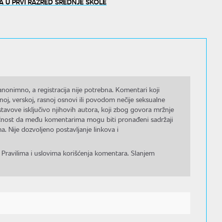
A U PRVI RAZRED SREDNJE ŠKOLE
nonimno, a registracija nije potrebna. Komentari koji
noj, verskoj, rasnoj osnovi ili povodom nečije seksualne
stavove isključivo njihovih autora, koji zbog govora mržnje
gućnost da među komentarima mogu biti pronađeni sadržaji
a. Nije dozvoljeno postavljanje linkova i
 Pravilima i uslovima korišćenja komentara. Slanjem