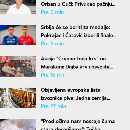
Orban u Guči: Privukao pažnju
posetilaca Sabora
Pre 6 min
Srbija će se boriti za medalje:
Pokrajac i Ćatović izborili finale
Svetskog prvenstva u Judžinu
Pre 9 min
Akcija "Crveno-bela krv" na
Marakani: Dajte krv i osvojite
kartu za Ligu šampiona
Pre 16 min
Objavljena evropska lista
izvoznika piva: Jedna zemlja
ubedljivo prednjači
Pre 27 min
"Pred očima nam nestaje šuma
stara decenijama": Teška