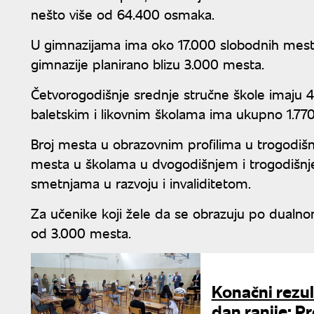
nešto više od 64.400 osmaka.
U gimnazijama ima oko 17.000 slobodnih mesta
gimnazije planirano blizu 3.000 mesta.
Četvorogodišnje srednje stručne škole imaju 
baletskim i likovnim školama ima ukupno 1.77
Broj mesta u obrazovnim profilima u trogodišn
mesta u školama u dvogodišnjem i trogodišnj
smetnjama u razvoju i invaliditetom.
Za učenike koji žele da se obrazuju po dualn
od 3.000 mesta.
Konačni rezul
dan ranije: P