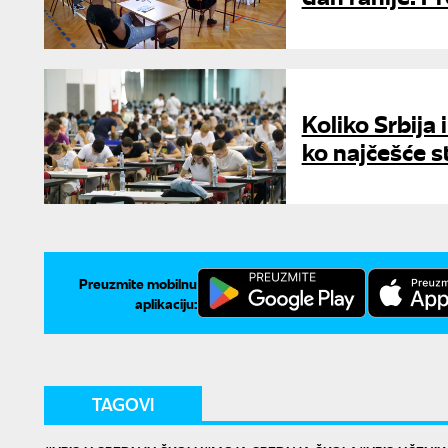
Koliko Srbija
ko najčešće s
Preuzmite mobilnu
aplikaciju:
TAGOVI