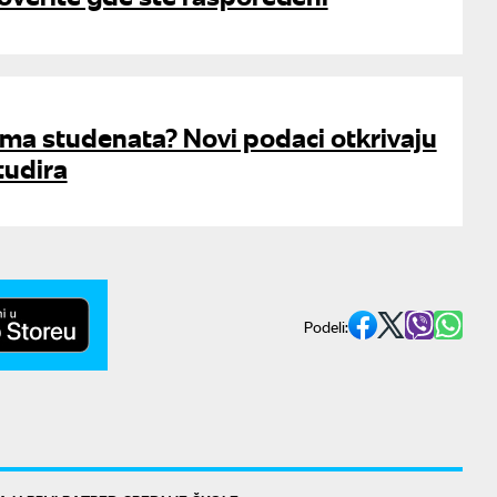
 ima studenata? Novi podaci otkrivaju
tudira
Podeli: