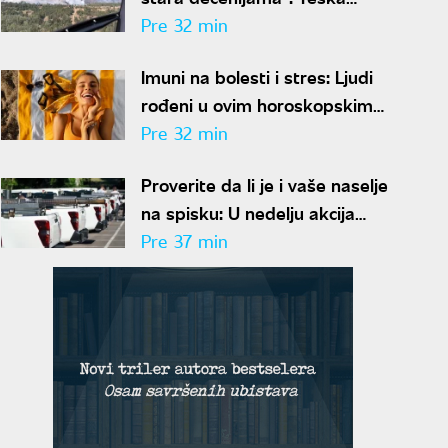
situacija sa požarima širom
Pre 32 min
Srbije, šteta je ogromna
Imuni na bolesti i stres: Ljudi
rođeni u ovim horoskopskim
znakovima imaju čelično
Pre 32 min
zdravlje, a jedan detalj ih
Proverite da li je i vaše naselje
potpuno izdvaja
na spisku: U nedelju akcija
suzbijanja komaraca u
Pre 37 min
Beogradu