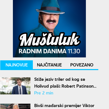
NAJNOVIJE
NAJČITANIJE
POVEZANO
Stiže jeziv triler od kog se
Holivud plaši: Robert Patinson
neprepoznatljiv u ulozi slavnog
Pre 2 min
voditelja
Bivši mađarski premijer Viktor