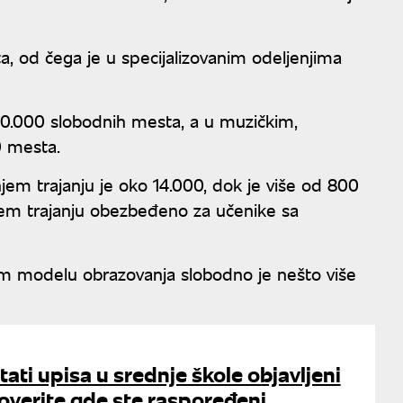
, od čega je u specijalizovanim odeljenjima
40.000 slobodnih mesta, a u muzičkim,
0 mesta.
jem trajanju je oko 14.000, dok je više od 800
em trajanju obezbeđeno za učenike sa
om modelu obrazovanja slobodno je nešto više
tati upisa u srednje škole objavljeni
roverite gde ste raspoređeni