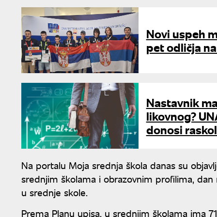
Novi uspeh ml
pet odličja na
Nastavnik ma
likovnog? UNA
donosi raskol
Na portalu Moja srednja škola danas su objavlj
srednjim školama i obrazovnim profilima, dan
u srednje skole.
Prema Planu upisa, u srednjim školama ima 71.