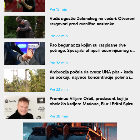
Pre 15 min
Vučić ugostio Zelenskog na večeri: Otvoreni
razgovori pred zvanične sastanke
Pre 22 min
Pao begunac za kojim su raspisane dve
potrage: Specijalci uhapsili osumnjičenog u
Beogradu, određen mu pritvor
Pre 32 min
Ambrozija počela da cveta: UNA pita - kada
se očekuju najveće koncentracije polena i
kako da se zaštitimo?
Pre 33 min
Preminuo Vilijam Orbit, producent koji je
obeležio karijere Madone, Blur i Britni Spirs
Pre 38 min