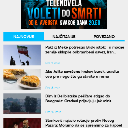
NAJNOVIJE
NAJČITANIJE
POVEZANO
Pakt iz Meke potresao Bliski istok: Tri moćne
zemlje sklopile odbrambeni savez, Iran
poziva na jedinstvo
Pre 2 min
Ako želite savršeno hrskav burek, uradite
ovo pre nego što ga stavite u rernu
Pre 8 min
Dim iz Deliblatske peščare stigao do
Beograda: Građani prijavljuju jak miris
paljevine
Pre 12 min
Stanković najavio rotacije protiv Novog
Pazara: Moramo da se spremimo za Hapoel