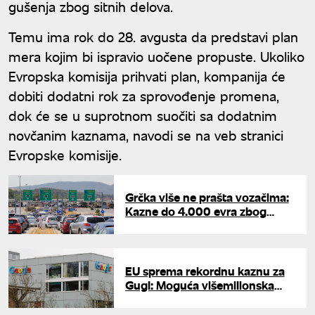
gušenja zbog sitnih delova.
Temu ima rok do 28. avgusta da predstavi plan
mera kojim bi ispravio uočene propuste. Ukoliko
Evropska komisija prihvati plan, kompanija će
dobiti dodatni rok za sprovođenje promena,
dok će se u suprotnom suočiti sa dodatnim
novčanim kaznama, navodi se na veb stranici
Evropske komisije.
Grčka više ne prašta vozačima:
Kazne do 4.000 evra zbog
naizgled bezazlene navike
EU sprema rekordnu kaznu za
Gugl: Moguća višemilionska
sankcija zbog kršenja digitalnih
pravila