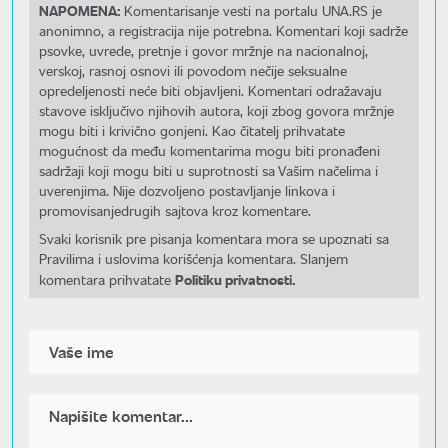
NAPOMENA:
Komentarisanje vesti na portalu UNA.RS je
anonimno, a registracija nije potrebna. Komentari koji sadrže
psovke, uvrede, pretnje i govor mržnje na nacionalnoj,
verskoj, rasnoj osnovi ili povodom nečije seksualne
opredeljenosti neće biti objavljeni. Komentari odražavaju
stavove isključivo njihovih autora, koji zbog govora mržnje
mogu biti i krivično gonjeni. Kao čitatelj prihvatate
mogućnost da među komentarima mogu biti pronađeni
sadržaji koji mogu biti u suprotnosti sa Vašim načelima i
uverenjima. Nije dozvoljeno postavljanje linkova i
promovisanjedrugih sajtova kroz komentare.
Svaki korisnik pre pisanja komentara mora se upoznati sa
Pravilima i uslovima korišćenja komentara. Slanjem
Politiku privatnosti.
komentara prihvatate