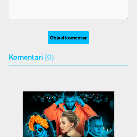
Objavi komentar
Komentari
(0)