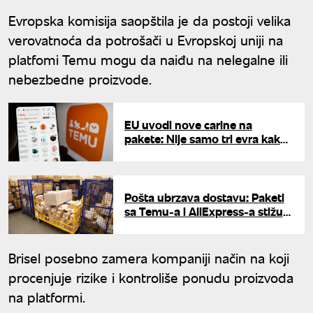
Evropska komisija saopštila je da postoji velika
verovatnoća da potrošači u Evropskoj uniji na
platfomi Temu mogu da naiđu na nelegalne ili
nebezbedne proizvode.
EU uvodi nove carine na
pakete: Nije samo tri evra kako
svi misle
Pošta ubrzava dostavu: Paketi
sa Temu-a i AliExpress-a stižu
odmah, ali uz nova pravila
naplate
Brisel posebno zamera kompaniji način na koji
procenjuje rizike i kontroliše ponudu proizvoda
na platformi.