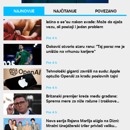
NAJNOVIJE
NAJČITANIJE
POVEZANO
Istina o se*su nakon svađe: Može da ojača
vezu, ali postoji i jedan problem
Pre 4 h
Đoković otvorio staru ranu: "Taj poraz me je
uništio na vrhuncu karijere"
Pre 4 h
Tehnološki giganti završili na sudu: Apple
optužio OpenAI za krađu poslovnih tajni
Pre 4 h
Britanski premijer kreće među građane:
Sprema mere za niže račune i troškove
života
Pre 4 h
Nova serija Rajana Marfija stigla na Dizni:
Mračni tinejdžerski triler privlači veliku