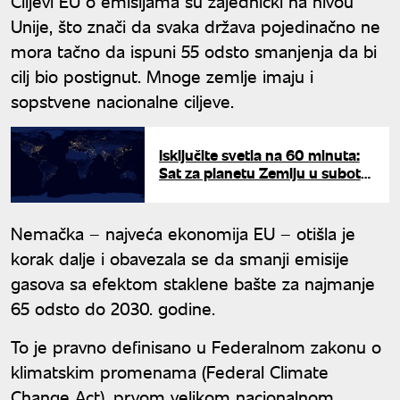
Ciljevi EU o emisijama su zajednički na nivou
Unije, što znači da svaka država pojedinačno ne
mora tačno da ispuni 55 odsto smanjenja da bi
cilj bio postignut. Mnoge zemlje imaju i
sopstvene nacionalne ciljeve.
Isključite svetla na 60 minuta:
Sat za planetu Zemlju u subotu
u 20:30 časova
Nemačka – najveća ekonomija EU – otišla je
korak dalje i obavezala se da smanji emisije
gasova sa efektom staklene bašte za najmanje
65 odsto do 2030. godine.
To je pravno definisano u Federalnom zakonu o
klimatskim promenama (Federal Climate
Change Act), prvom velikom nacionalnom