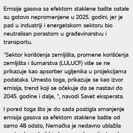
Emisije gasova sa efektom staklene bašte ostale
su gotovo nepromenjene u 2025. godini, jer je
pad u industriji i energetskom sektoru bio
neutralisan porastom u građevinarstvu i
transportu.
"Sektor korišćenja zemljišta, promene korišćenja
zemljišta i šumarstva (LULUCF) više se ne
prikazuje kao apsorber ugljenika u projekcijama
podataka. Umesto toga, prikazuje se kao izvor
emisija, trend koji se očekuje da se nastavi do
2045. godine i dalje, ", navodi Savet eksperata.
I pored toga što je do sada postigla smanjenje
emisija gasova sa efektom staklene bašte od
samo 48 odsto, Nemačka je nedavno ublažila