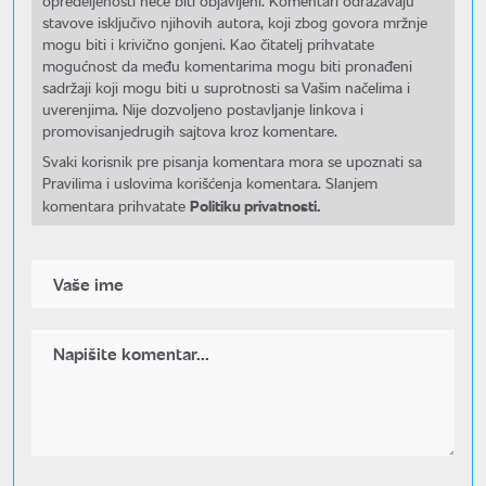
opredeljenosti neće biti objavljeni. Komentari odražavaju
stavove isključivo njihovih autora, koji zbog govora mržnje
mogu biti i krivično gonjeni. Kao čitatelj prihvatate
mogućnost da među komentarima mogu biti pronađeni
sadržaji koji mogu biti u suprotnosti sa Vašim načelima i
uverenjima. Nije dozvoljeno postavljanje linkova i
promovisanjedrugih sajtova kroz komentare.
Svaki korisnik pre pisanja komentara mora se upoznati sa
Pravilima i uslovima korišćenja komentara. Slanjem
Politiku privatnosti.
komentara prihvatate