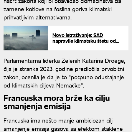
nacrt zakona koji bi obavezao domaćinstva da
zamene kotlove na fosilna goriva klimatski
prihvatljivim alternativama.
Novo istraživanje: SAD
napravile klimatsku štetu od
10.000 miljardi dolara, i Srbija
na spisku
Parlamentarna liderka Zelenih Katarina Droege,
čija je stranka 2023. godine predložila prvobitni
zakon, ocenila je da je to "potpuno odustajanje
od klimatskih ciljeva Nemačke".
Francuska mora brže ka cilju
smanjenja emisija
Francuska ima nešto manje ambiciozan cilj –
smanjenje emisija gasova sa efektom staklene