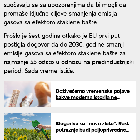
suočavaju se sa upozorenjima da bi mogli da
promaše ključne ciljeve smanjenja emisija
gasova sa efektom staklene bašte.
Prošlo je šest godina otkako je EU prvi put
postigla dogovor da do 2030. godine smanji
emisije gasova sa efektom staklene bašte za
najmanje 55 odsto u odnosu na predindustrijski
period. Sada vreme ističe.
Doživećemo vremenske pojave
kakve moderna istorija ne
pamti: Klimatolozi izdali jezivo
upozorenje
Biogoriva su "novo zlato": Rast
potražnje budi poljoprivredne
ekonomije