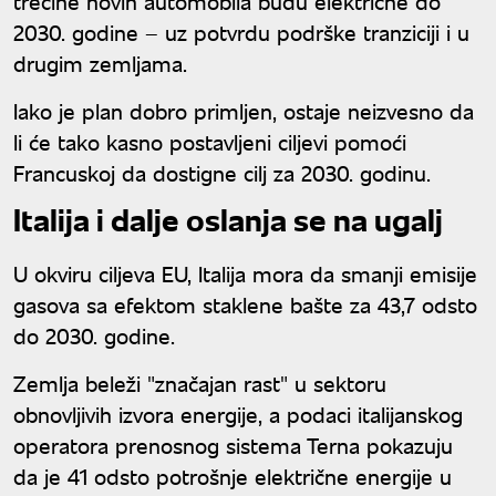
trećine novih automobila budu električne do
2030. godine – uz potvrdu podrške tranziciji i u
drugim zemljama.
Iako je plan dobro primljen, ostaje neizvesno da
li će tako kasno postavljeni ciljevi pomoći
Francuskoj da dostigne cilj za 2030. godinu.
Italija i dalje oslanja se na ugalj
U okviru ciljeva EU, Italija mora da smanji emisije
gasova sa efektom staklene bašte za 43,7 odsto
do 2030. godine.
Zemlja beleži "značajan rast" u sektoru
obnovljivih izvora energije, a podaci italijanskog
operatora prenosnog sistema Terna pokazuju
da je 41 odsto potrošnje električne energije u