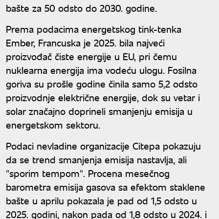
bašte za 50 odsto do 2030. godine.
Prema podacima energetskog tink-tenka
Ember, Francuska je 2025. bila najveći
proizvođač čiste energije u EU, pri čemu
nuklearna energija ima vodeću ulogu. Fosilna
goriva su prošle godine činila samo 5,2 odsto
proizvodnje električne energije, dok su vetar i
solar značajno doprineli smanjenju emisija u
energetskom sektoru.
Podaci nevladine organizacije Citepa pokazuju
da se trend smanjenja emisija nastavlja, ali
"sporim tempom". Procena mesečnog
barometra emisija gasova sa efektom staklene
bašte u aprilu pokazala je pad od 1,5 odsto u
2025. godini, nakon pada od 1,8 odsto u 2024. i