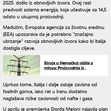
2025. došlo iz obnovljivih izvora. Ovaj rast
predvodi solarna energija, koja učestvuje sa 14,5
odsto u ukupnoj proizvodnji.
Međutim, Evropska agencija za životnu sredinu
(EEA) upozorava da je potrebno "značajno
ubrzanje" razvoja obnovljivih izvora kako bi Italija
dostigla ciljeve.
Struja u Nemačkoj otišla u
minus: Proizvodnja iz
obnovljivih izvora napravila
haos na tržištu
Uprkos tome, Italija i dalje ostaje zavisna od
fosilnih goriva, iako rat u Iranu dodatno
naglašava rizike zavisnosti od nafte i gasa.
U aprilu je premijerka Đorđa Meloni najavila plan