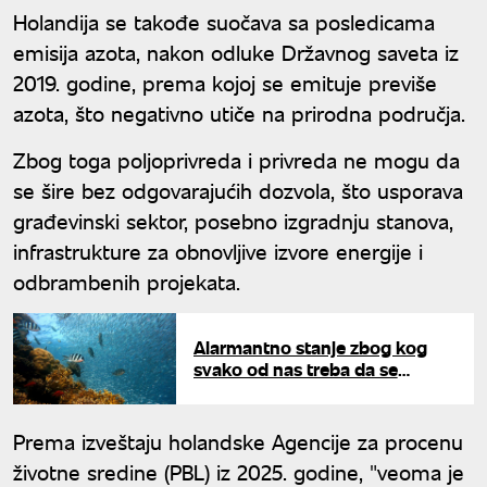
Holandija se takođe suočava sa posledicama
emisija azota, nakon odluke Državnog saveta iz
2019. godine, prema kojoj se emituje previše
azota, što negativno utiče na prirodna područja.
Zbog toga poljoprivreda i privreda ne mogu da
se šire bez odgovarajućih dozvola, što usporava
građevinski sektor, posebno izgradnju stanova,
infrastrukture za obnovljive izvore energije i
odbrambenih projekata.
Alarmantno stanje zbog kog
svako od nas treba da se
zabrine: Toplota okeana probila
sve granice
Prema izveštaju holandske Agencije za procenu
životne sredine (PBL) iz 2025. godine, "veoma je