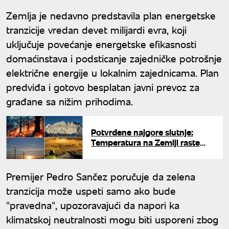
Zemlja je nedavno predstavila plan energetske
tranzicije vredan devet milijardi evra, koji
uključuje povećanje energetske efikasnosti
domaćinstava i podsticanje zajedničke potrošnje
električne energije u lokalnim zajednicama. Plan
predviđa i gotovo besplatan javni prevoz za
građane sa nižim prihodima.
Potvrđene najgore slutnje:
Temperatura na Zemlji raste
sve brže, ključna granica mogla
bi da bude probijena pre 2030.
Premijer Pedro Sančez poručuje da zelena
tranzicija može uspeti samo ako bude
"pravedna", upozoravajući da napori ka
klimatskoj neutralnosti mogu biti usporeni zbog