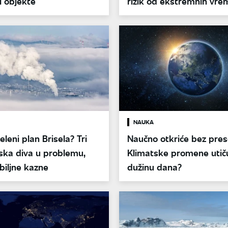
di objekte
rizik od ekstremnih vre
nepogoda
NAUKA
eleni plan Brisela? Tri
Naučno otkriće bez pre
ka diva u problemu,
Klimatske promene utič
biljne kazne
dužinu dana?