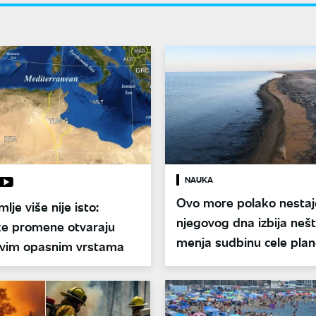
NAUKA
Ovo more polako nestaje
lje više nije isto:
njegovog dna izbija nešt
ke promene otvaraju
menja sudbinu cele pla
ovim opasnim vrstama