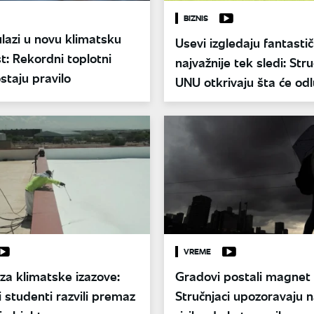
BIZNIS
lazi u novu klimatsku
Usevi izgledaju fantastič
t: Rekordni toplotni
najvažnije tek sledi: Stru
ostaju pravilo
UNU otkrivaju šta će odlu
ovogodišnji rod
VREME
za klimatske izazove:
Gradovi postali magnet z
 studenti razvili premaz
Stručnjaci upozoravaju n