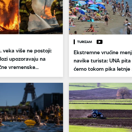
TURIZAM
. veka više ne postoji:
Ekstremne vrućine menj
ozi upozoravaju na
navike turista: UNA pita 
čne vremenske
ćemo tokom pika letnje
e
bežati sa Mediterana?