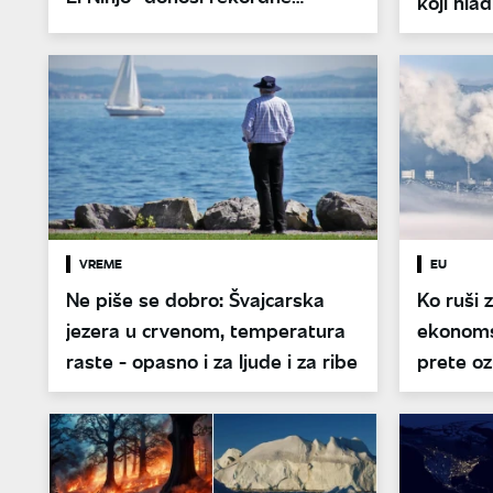
koji hla
vrućine i suše
VREME
EU
Ne piše se dobro: Švajcarska
Ko ruši z
jezera u crvenom, temperatura
ekonoms
raste - opasno i za ljude i za ribe
prete oz