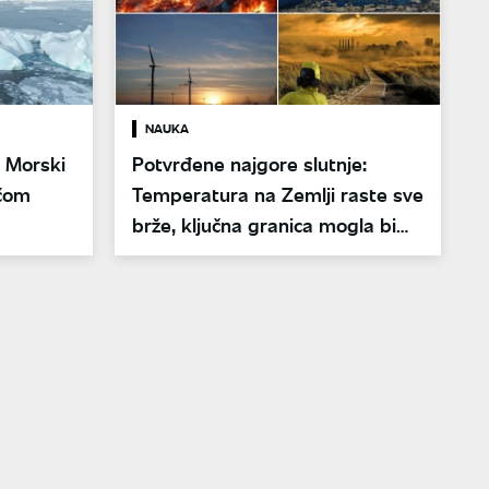
NAUKA
: Morski
Potvrđene najgore slutnje:
ućom
Temperatura na Zemlji raste sve
brže, ključna granica mogla bi
da bude probijena pre 2030.