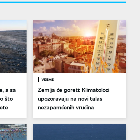
VREME
, a sa
Zemlja će goreti: Klimatolozi
o što
upozoravaju na novi talas
nete
nezapamćenih vrućina