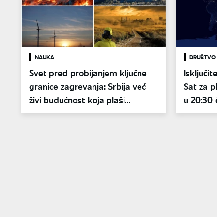
NAUKA
DRUŠTVO
Svet pred probijanjem ključne
Isključi
granice zagrevanja: Srbija već
Sat za p
živi budućnost koja plaši
u 20:30
naučnike