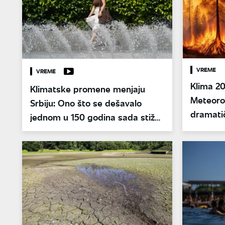
VREME
VREME
Klima 20
Klimatske promene menjaju
Meteorol
Srbiju: Ono što se dešavalo
dramati
jednom u 150 godina sada stiže
promen
na svake tri