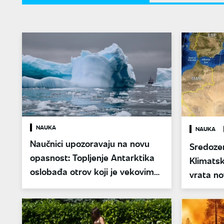
NAUKA
NAUKA
Naučnici upozoravaju na novu
Sredozem
opasnost: Topljenje Antarktika
Klimats
oslobađa otrov koji je vekovima
vrata n
bio zarobljen u ledu