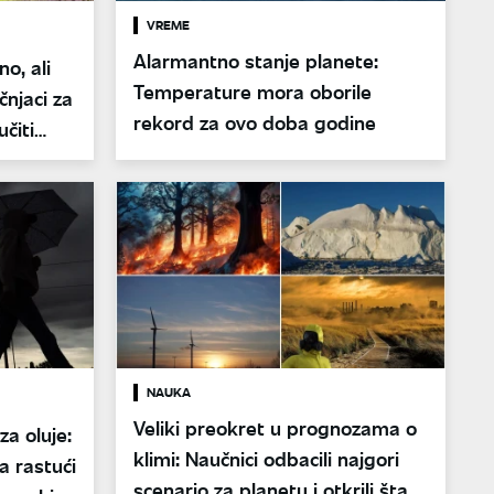
VREME
Alarmantno stanje planete:
no, ali
Temperature mora oborile
čnjaci za
rekord za ovo doba godine
čiti
NAUKA
Veliki preokret u prognozama o
a oluje:
klimi: Naučnici odbacili najgori
a rastući
scenario za planetu i otkrili šta