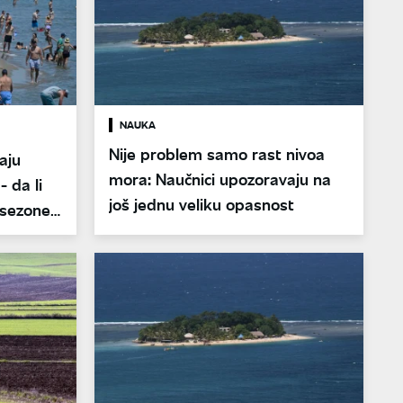
NAUKA
Nije problem samo rast nivoa
aju
mora: Naučnici upozoravaju na
- da li
još jednu veliku opasnost
 sezone