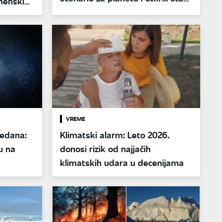
menskih
nas zapravo čeka
VREME
sedana:
Klimatski alarm: Leto 2026.
u na
donosi rizik od najjačih
klimatskih udara u decenijama