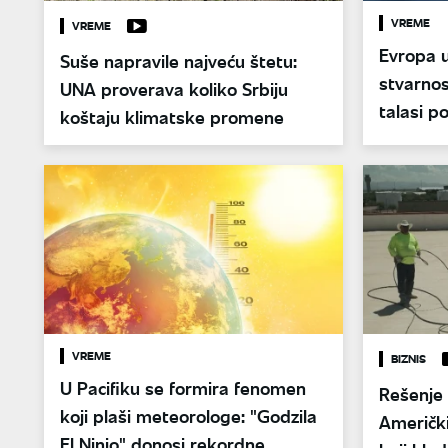
VREME
VREME
Evropa u
Suše napravile najveću štetu:
stvarnos
UNA proverava koliko Srbiju
talasi p
koštaju klimatske promene
VREME
BIZNIS
U Pacifiku se formira fenomen
Rešenje 
koji plaši meteorologe: "Godzila
Američki
El Ninjo" donosi rekordne