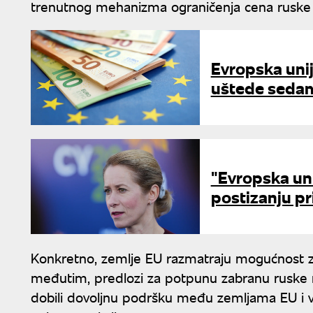
trenutnog mehanizma ograničenja cena ruske 
Evropska uni
uštede sedam 
"Evropska uni
postizanju pr
Konkretno, zemlje EU razmatraju mogućnost z
međutim, predlozi za potpunu zabranu ruske n
dobili dovoljnu podršku među zemljama EU i 