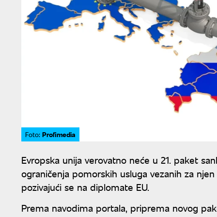
Profimedia
Foto:
Evropska unija verovatno neće u 21. paket sank
ograničenja pomorskih usluga vezanih za njen tra
pozivajući se na diplomate EU.
Prema navodima portala, priprema novog paket