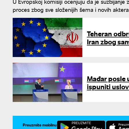
U Evropskoj komisiji ocenjuju da je suzbijanje za
proces zbog sve složenijih šema i novih aktera k
Teheran odbrus
Iran zbog sa
Mađar posle 
ispuniti uslo
Preuzmite mobilnu