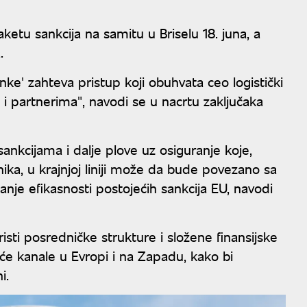
ketu sankcija na samitu u Briselu 18. juna, a
.
nke' zahteva pristup koji obuhvata ceo logistički
i partnerima", navodi se u nacrtu zaključaka
ankcijama i dalje plove uz osiguranje koje,
ika, u krajnjoj liniji može da bude povezano sa
tanje efikasnosti postojećih sankcija EU, navodi
isti posredničke strukture i složene finansijske
će kanale u Evropi i na Zapadu, kako bi
i.