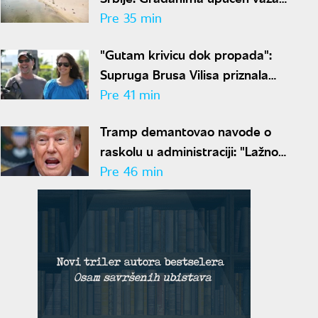
apel zbog suše i niskog
Pre 35 min
vodostaja
"Gutam krivicu dok propada":
Supruga Brusa Vilisa priznala
kroz kakav pakao prolazi
Pre 41 min
Tramp demantovao navode o
raskolu u administraciji: "Lažno
izveštavanje je ravno izdaji"
Pre 46 min