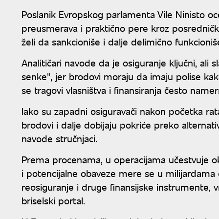
Poslanik Evropskog parlamenta Vile Ninisto o
preusmerava i praktično pere kroz posredničke
želi da sankcioniše i dalje delimično funkcioniš
Analitičari navode da je osiguranje ključni, ali 
senke", jer brodovi moraju da imaju polise kak
se tragovi vlasništva i finansiranja često namer
Iako su zapadni osiguravači nakon početka rata
brodovi i dalje dobijaju pokriće preko alternat
navode stručnjaci.
Prema procenama, u operacijama učestvuje oko 
i potencijalne obaveze mere se u milijardama 
reosiguranje i druge finansijske instrumente, v
briselski portal.