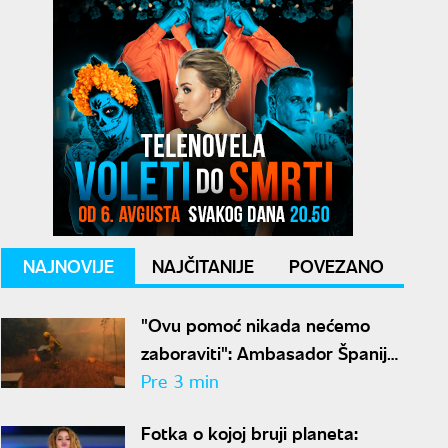
NAJNOVIJE
NAJČITANIJE
POVEZANO
"Ovu pomoć nikada nećemo
zaboraviti": Ambasador Španije
zahvalio Srbiji na borbi protiv
Pre 3 min
požara
Fotka o kojoj bruji planeta: