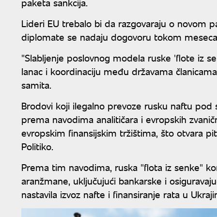
paketa sankcija.
Lideri EU trebalo bi da razgovaraju o novom pa
diplomate se nadaju dogovoru tokom meseca
"Slabljenje poslovnog modela ruske 'flote iz se
lanac i koordinaciju među državama članicama 
samita.
Brodovi koji ilegalno prevoze rusku naftu pod s
prema navodima analitičara i evropskih zvaničn
evropskim finansijskim tržištima, što otvara pi
Politiko.
Prema tim navodima, ruska "flota iz senke" kor
aranžmane, uključujući bankarske i osiguravaju
nastavila izvoz nafte i finansiranje rata u Ukrajin