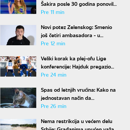
Šakira posle 30 godina ponovila
istu pozu, ljudi u čudu - "Kako je
Pre 11 min
moguće"
Novi potez Zelenskog: Smenio
još četiri ambasadora - u
Hrvatskoj, Albaniji, Crnoj Gori i
Pre 12 min
Pakistanu
Veliki korak ka plej-ofu Lige
konferencije: Hajduk pregazio
Žalgiris u Litvaniji
Pre 24 min
Spas od letnjih vrućina: Kako na
jednostavan način da
podstaknete mačku da pije više
Pre 26 min
vode
Nema restrikcija u većem delu
Srbije: Građanima upućen važan