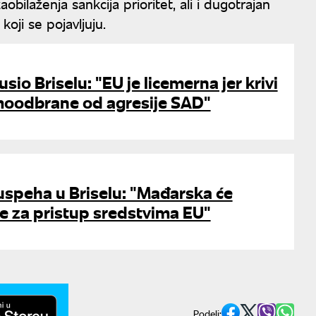
obilaženja sankcija prioritet, ali i dugotrajan
oji se pojavljuju.
io Briselu: "EU je licemerna jer krivi
moodbrane od agresije SAD"
uspeha u Briselu: "Mađarska će
ve za pristup sredstvima EU"
Podeli: