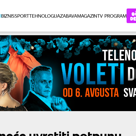
I
BIZNIS
SPORT
TEHNOLOGIJA
ZABAVA
MAGAZIN
TV PROGRAM
neće uvrstiti potpunu