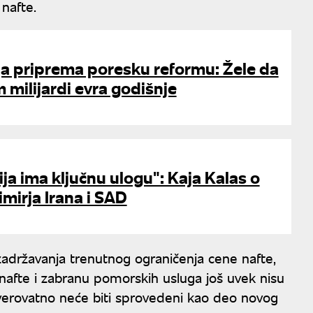
nafte.
ja priprema poresku reformu: Žele da
milijardi evra godišnje
ja ima ključnu ulogu": Kaja Kalas o
imirja Irana i SAD
adržavanja trenutnog ograničenja cene nafte,
afte i zabranu pomorskih usluga još uvek nisu
verovatno neće biti sprovedeni kao deo novog