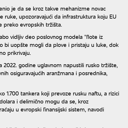
cenio je da se kroz takve mehanizme novac
 ruke, upozoravajući da infrastruktura koju EU
e preko evropskih tržišta.
slabo vidljiv deo poslovnog modela "flote iz
o bi uopšte mogli da plove i pristaju u luke, dok
no prikrivaju.
 2022. godine uglavnom napustili rusko tržište,
ivnih osiguravajućih aranžmana i posrednika,
1.700 tankera koji prevoze rusku naftu, a rizici
dolara i delimično mogu da se, kroz
raćaju u evropski finansijski sistem, navodi