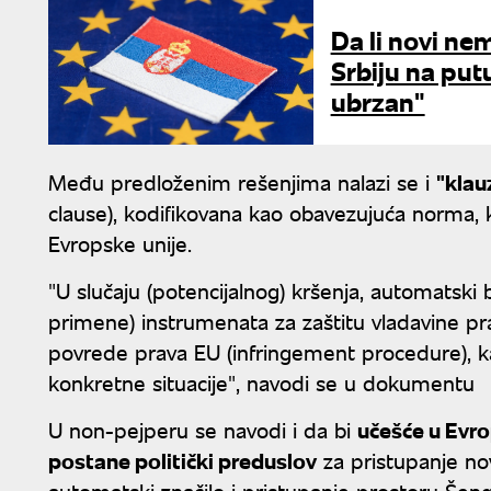
Da li novi ne
Srbiju na put
ubrzan"
Među predloženim rešenjima nalazi se i
"klau
clause), kodifikovana kao obavezujuća norma, 
Evropske unije.
"U slučaju (potencijalnog) kršenja, automatski bi
primene) instrumenata za zaštitu vladavine p
povrede prava EU (infringement procedure), kao
konkretne situacije", navodi se u dokumentu
U non-pejperu se navodi i da bi
učešće u Evr
postane politički preduslov
za pristupanje novi
automatski značilo i pristupanje prostoru Šeng