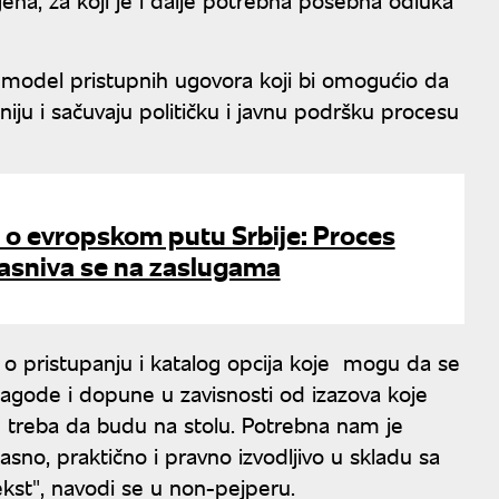
 model pristupnih ugovora koji bi omogućio da
ju i sačuvaju političku i javnu podršku procesu
 o evropskom putu Srbije: Proces
zasniva se na zaslugama
 o pristupanju i katalog opcija koje mogu da se
ilagode i dopune u zavisnosti od izazova koje
 treba da budu na stolu. Potrebna nam je
asno, praktično i pravno izvodljivo u skladu sa
ekst", navodi se u non-pejperu.