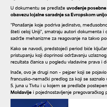
U dokumentu se predlaže
uvođenje posebne k
obavezu lojalne saradnje sa Evropskom unij
"Ponašanje koje podriva jedinstvo, međusobno
šteti celoj Uniji", smatraju autori dokumenta i
sadrže mehanizme za reagovanje na takvo po
Kako se navodi, predstojeći period biće klju
pristupanju koji doprinosi održavanju uzlaznog
rezultata članica u pogledu vladavine prava i 
Inače, ovo je drugi non - pejper koji se pojav
francusko-nemački predlog za koji se saznalo 
5. juna u Tivtu i u kojem se predlaže postepen
Moldavije
i pojednostavljenje pregovaračkog 