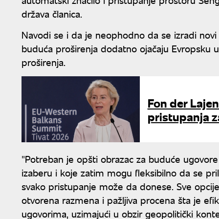
država članica.
Navodi se i da je neophodno da se izradi novi
buduća proširenja dodatno ojačaju Evropsku uni
proširenja.
Fon der Lajen
pristupanja 
"Potreban je opšti obrazac za buduće ugovore
izaberu i koje zatim mogu fleksibilno da se pr
svako pristupanje može da donese. Sve opcije
otvorena razmena i pažljiva procena šta je efik
ugovorima, uzimajući u obzir geopolitički kont