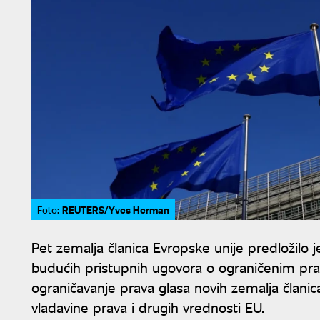
REUTERS/Yves Herman
Foto:
Pet zemalja članica Evropske unije predložilo 
budućih pristupnih ugovora o ograničenim pr
ograničavanje prava glasa novih zemalja članic
vladavine prava i drugih vrednosti EU.