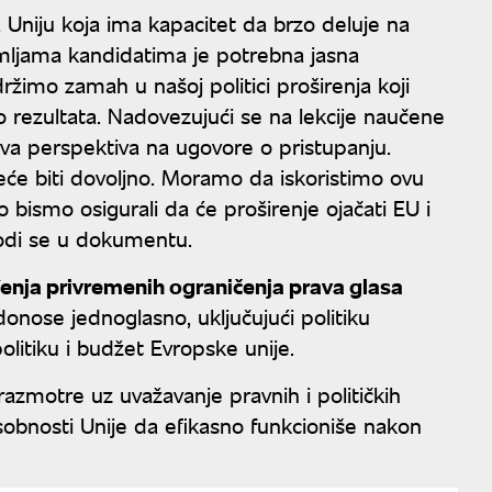
a Uniju koja ima kapacitet da brzo deluje na
emljama kandidatima je potrebna jasna
žimo zamah u našoj politici proširenja koji
 rezultata. Nadovezujući se na lekcije naučene
ova perspektiva na ugovore o pristupanju.
će biti dovoljno. Moramo da iskoristimo ovu
bismo osigurali da će proširenje ojačati EU i
avodi se u dokumentu.
enja privremenih ograničenja prava glasa
onose jednoglasno, uključujući politiku
olitiku i budžet Evropske unije.
azmotre uz uvažavanje pravnih i političkih
osobnosti Unije da efikasno funkcioniše nakon