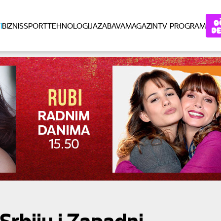
I
BIZNIS
SPORT
TEHNOLOGIJA
ZABAVA
MAGAZIN
TV PROGRAM
Srbiju i Zapadni