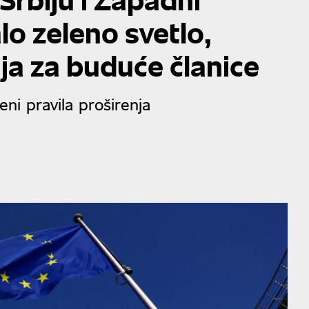
lo zeleno svetlo,
ja za buduće članice
i pravila proširenja