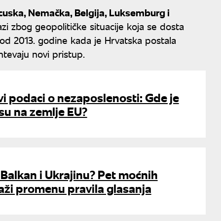
cuska, Nemačka, Belgija, Luksemburg i
zi zbog geopolitičke situacije koja se dosta
od 2013. godine kada je Hrvatska postala
htevaju novi pristup.
vi podaci o nezaposlenosti: Gde je
su na zemlje EU?
 Balkan i Ukrajinu? Pet moćnih
aži promenu pravila glasanja