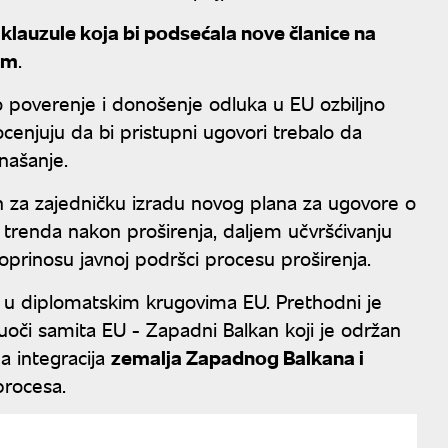
lauzule koja bi podsećala nove članice na
om
.
 poverenje i donošenje odluka u EU ozbiljno
 ocenjuju da bi pristupni ugovori trebalo da
našanje.
čan za zajedničku izradu novog plana za ugovore o
 trenda nakon proširenja, daljem učvršćivanju
doprinosu javnoj podršci procesu proširenja.
io u diplomatskim krugovima EU. Prethodni je
uoči samita EU - Zapadni Balkan koji je održan
a integracija
zemalja Zapadnog Balkana i
procesa.