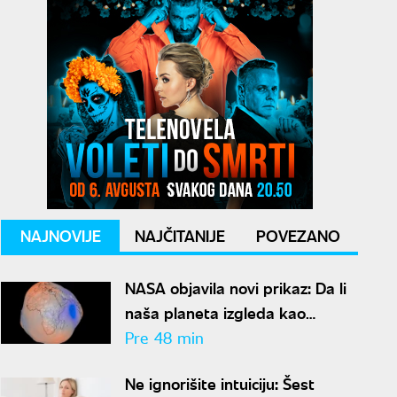
NAJNOVIJE
NAJČITANIJE
POVEZANO
NASA objavila novi prikaz: Da li
naša planeta izgleda kao
krompir ili kao plavi kliker?
Pre 48 min
Ne ignorišite intuiciju: Šest