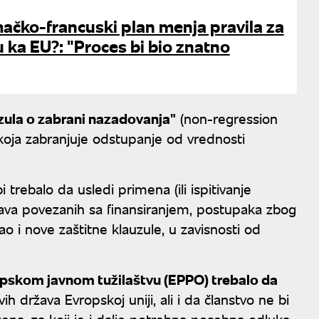
mačko-francuski plan menja pravila za
u ka EU?: "Proces bi bio znatno
zula o zabrani nazadovanja"
(non-regression
koja zabranjuje odstupanje od vrednosti
 trebalo da usledi primena (ili ispitivanje
rava povezanih sa finansiranjem, postupaka zbog
 i nove zaštitne klauzule, u zavisnosti od
opskom javnom tužilaštvu (EPPO) trebalo da
h država Evropskoj uniji, ali i da članstvo ne bi
ena, za koji je i dalje potrebna posebna odluka