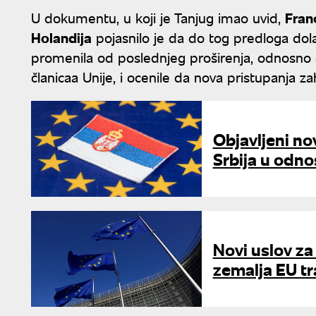
U dokumentu, u koji je Tanjug imao uvid,
Fran
Holandija
pojasnilo je da do tog predloga dola
promenila od poslednjeg proširenja, odnosno 
članicaa Unije, i ocenile da nova pristupanja za
Objavljeni no
Srbija u odno
Novi uslov za
zemalja EU tr