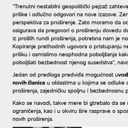
"Trenutni nestabilni geopolitički pejzaž zahtev
prilike i odlučno odgovori na nove izazove. Z
perspektiva za proširenje. Zato moramo da odr
osigurava da pregovori o proširenju dovedu do
iz prošlih rundi proširenja, potrebna nam je n
Kopiranje prethodnih ugovora o pristupanju ne
priliku i osmislimo neophodna poboljšanja kako 
poboljšati bezbednost njenog susedstva", n
Jedan od predloga predviđa mogućnost u
vođ
novih članica
u oblastima u kojima se odluke d
proširenja, zajedničku spoljnu i bezbednosnu p
Kako se navodi, takve mere bi gtrebalo da se r
ograničenja, kao i u okviru šire rasprave o sp
novih proširenja.