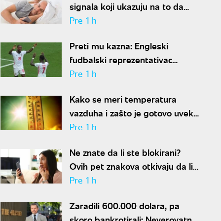
signala koji ukazuju na to da
partner krije aferu
Pre 1 h
Preti mu kazna: Engleski
fudbalski reprezentativac
optužen za napad u noćnom
Pre 1 h
klubu
Kako se meri temperatura
vazduha i zašto je gotovo uvek
niža od one koju pokazuju naši
Pre 1 h
termometri
Ne znate da li ste blokirani?
Ovih pet znakova otkivaju da li
se nalazite na nečijoj "crnoj listi"
Pre 1 h
Zaradili 600.000 dolara, pa
skoro bankrotirali: Neverovatna