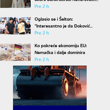
ispovest Meta Dejmona o paklu
Pre 2 h
kroz koji je prošao
Oglasio se i Šelton:
"Interesantno je da Đoković
predlaže skraćenje mečeva..."
Pre 2 h
Ko pokreće ekonomiju EU:
Nemačka i dalje dominira
Pre 2 h