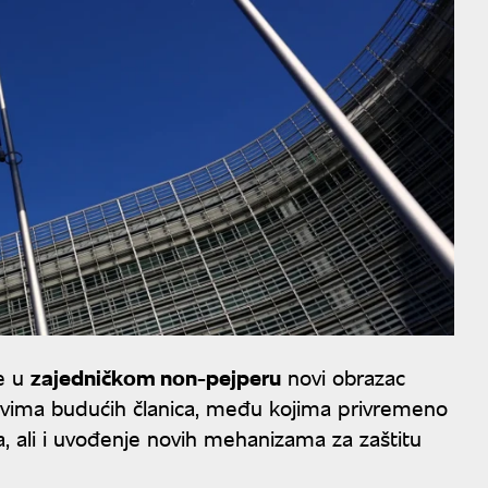
je u
zajedničkom non-pejperu
novi obrazac
avima budućih članica, među kojima privremeno
a, ali i uvođenje novih mehanizama za zaštitu