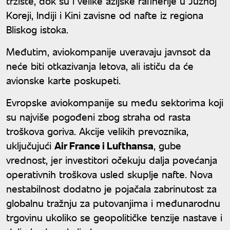
tržište, dok su i velike azijske rafinerije u Južnoj
Koreji, Indiji i Kini zavisne od nafte iz regiona
Bliskog istoka.
Međutim, aviokompanije uveravaju javnsot da
neće biti otkazivanja letova, ali ističu da će
avionske karte poskupeti.
Evropske aviokompanije su među sektorima koji
su najviše pogođeni zbog straha od rasta
troškova goriva. Akcije velikih prevoznika,
uključujući
Air France i Lufthansa
, gube
vrednost, jer investitori očekuju dalja povećanja
operativnih troškova usled skuplje nafte. Nova
nestabilnost dodatno je pojačala zabrinutost za
globalnu tražnju za putovanjima i međunarodnu
trgovinu ukoliko se geopolitičke tenzije nastave i