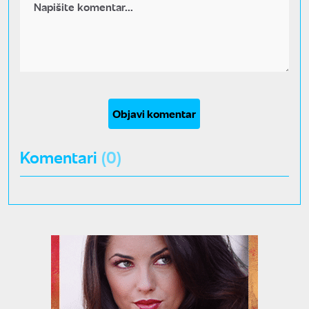
Objavi komentar
Komentari
(0)