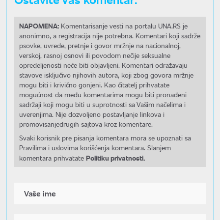
NAPOMENA:
Komentarisanje vesti na portalu UNA.RS je
anonimno, a registracija nije potrebna. Komentari koji sadrže
psovke, uvrede, pretnje i govor mržnje na nacionalnoj,
verskoj, rasnoj osnovi ili povodom nečije seksualne
opredeljenosti neće biti objavljeni. Komentari odražavaju
stavove isključivo njihovih autora, koji zbog govora mržnje
mogu biti i krivično gonjeni. Kao čitatelj prihvatate
mogućnost da među komentarima mogu biti pronađeni
sadržaji koji mogu biti u suprotnosti sa Vašim načelima i
uverenjima. Nije dozvoljeno postavljanje linkova i
promovisanjedrugih sajtova kroz komentare.
Svaki korisnik pre pisanja komentara mora se upoznati sa
Pravilima i uslovima korišćenja komentara. Slanjem
Politiku privatnosti.
komentara prihvatate