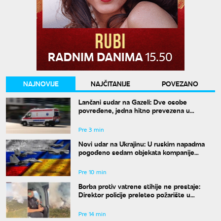
NAJNOVIJE
NAJČITANIJE
POVEZANO
Lančani sudar na Gazeli: Dve osobe
povređene, jedna hitno prevezena u
Urgentni centar
Pre 3 min
Novi udar na Ukrajinu: U ruskim napadma
pogođeno sedam objekata kompanije
Ukrnafta
Pre 10 min
Borba protiv vatrene stihije ne prestaje:
Direktor policije preleteo požarište u
Deliblatskoj peščari
Pre 14 min