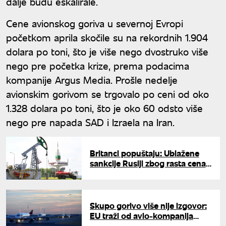
dalje budu eskalirale.
Cene avionskog goriva u severnoj Evropi
početkom aprila skočile su na rekordnih 1.904
dolara po toni, što je više nego dvostruko više
nego pre početka krize, prema podacima
kompanije Argus Media. Prošle nedelje
avionskim gorivom se trgovalo po ceni od oko
1.328 dolara po toni, što je oko 60 odsto više
nego pre napada SAD i Izraela na Iran.
Britanci popuštaju: Ublažene
sankcije Rusiji zbog rasta cena
goriva
Skupo gorivo više nije izgovor:
EU traži od avio-kompanija
odštetu za svaki otkazan let