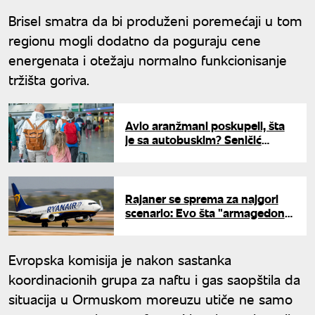
Brisel smatra da bi produženi poremećaji u tom
regionu mogli dodatno da poguraju cene
energenata i otežaju normalno funkcionisanje
tržišta goriva.
Avio aranžmani poskupeli, šta
je sa autobuskim? Seničić
otkriva da li ste dužni da
doplatite za avio-gorivo
Rajaner se sprema za najgori
scenario: Evo šta "armagedon
situacija" znači za putnike
Evropska komisija je nakon sastanka
koordinacionih grupa za naftu i gas saopštila da
situacija u Ormuskom moreuzu utiče ne samo