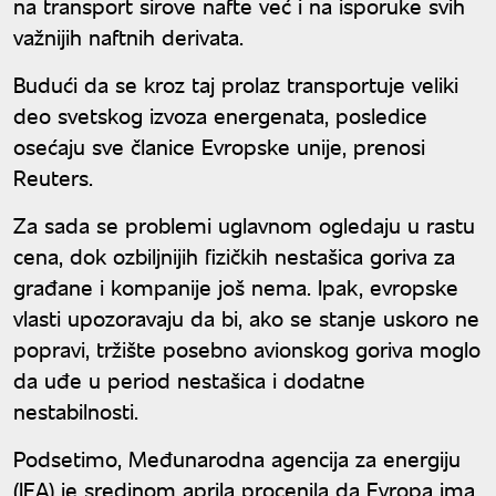
na transport sirove nafte već i na isporuke svih
važnijih naftnih derivata.
Budući da se kroz taj prolaz transportuje veliki
deo svetskog izvoza energenata, posledice
osećaju sve članice Evropske unije, prenosi
Reuters.
Za sada se problemi uglavnom ogledaju u rastu
cena, dok ozbiljnijih fizičkih nestašica goriva za
građane i kompanije još nema. Ipak, evropske
vlasti upozoravaju da bi, ako se stanje uskoro ne
popravi, tržište posebno avionskog goriva moglo
da uđe u period nestašica i dodatne
nestabilnosti.
Podsetimo, Međunarodna agencija za energiju
(IEA) je sredinom aprila procenila da Evropa ima