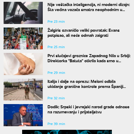
Nije veštačka inteligencija, ni moderni dizajn:
Šta većina vozača smatra neophodnim u
svom autu?
Pre 23 min
Žalgiris ozvaničio veliki povratak: Evans
potpisao, ali neće odmah zaigrati
Pre 25 min
Prvi slučajevi groznice Zapadnog Nila u Srbiji:
Direktorka "Batuta" otkrila kada smo u
najvećem riziku od uboda
Pre 29 min
Italija i dalje na oprezu: Meloni odbila
ukidanje granične kontrole prema Španiji
pre 15. avgusta
Pre 32 min
Dodik: Srpski i jevrejski narod grade odnose
na razumevanju i prijateljstvu
Pre 39 min