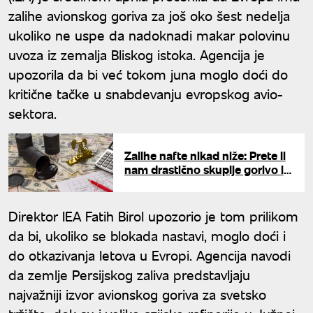
zalihe avionskog goriva za još oko šest nedelja
ukoliko ne uspe da nadoknadi makar polovinu
uvoza iz zemalja Bliskog istoka. Agencija je
upozorila da bi već tokom juna moglo doći do
kritične tačke u snabdevanju evropskog avio-
sektora.
Zalihe nafte nikad niže: Prete li
nam drastično skuplje gorivo i
nestašice?
Direktor IEA Fatih Birol upozorio je tom prilikom
da bi, ukoliko se blokada nastavi, moglo doći i
do otkazivanja letova u Evropi. Agencija navodi
da zemlje Persijskog zaliva predstavljaju
najvažniji izvor avionskog goriva za svetsko