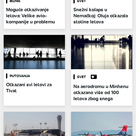
BIZNIS
SVET
Moguće otkazivanje
Snežni kolaps u
letova: Velike avio-
Nemačkoj: Oluja otkazala
kompanije u problemu
stotine letova
PUTOVANJA
SVET
Otkazani svi letovi za
Na aerodromu u Minhenu
Tivat
otkazano više od 100
letova zbog snega