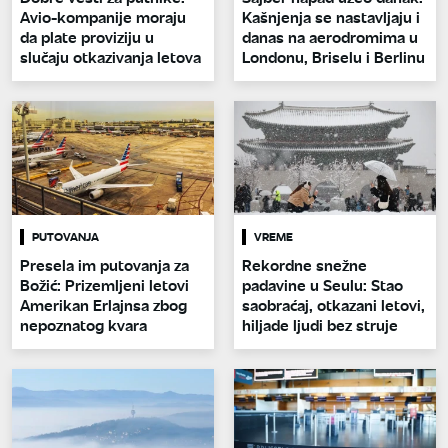
Avio-kompanije moraju
Kašnjenja se nastavljaju i
da plate proviziju u
danas na aerodromima u
slučaju otkazivanja letova
Londonu, Briselu i Berlinu
PUTOVANJA
VREME
Presela im putovanja za
Rekordne snežne
Božić: Prizemljeni letovi
padavine u Seulu: Stao
Amerikan Erlajnsa zbog
saobraćaj, otkazani letovi,
nepoznatog kvara
hiljade ljudi bez struje