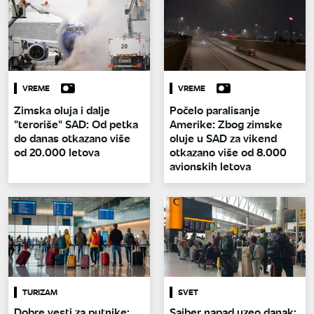
VREME
VREME
Zimska oluja i dalje
Počelo paralisanje
"teroriše" SAD: Od petka
Amerike: Zbog zimske
do danas otkazano više
oluje u SAD za vikend
od 20.000 letova
otkazano više od 8.000
avionskih letova
TURIZAM
SVET
Dobre vesti za putnike:
Sajber napad uzeo danak: