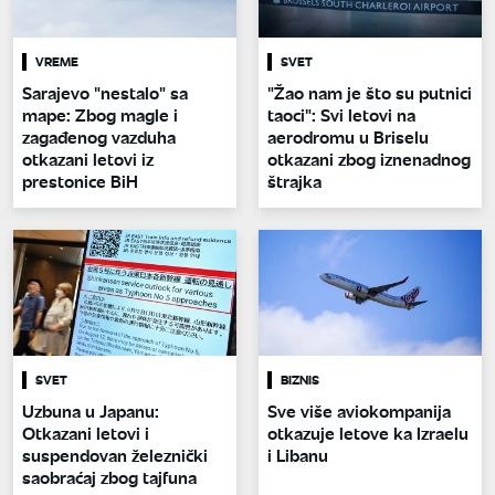
VREME
SVET
Sarajevo "nestalo" sa
"Žao nam je što su putnici
mape: Zbog magle i
taoci": Svi letovi na
zagađenog vazduha
aerodromu u Briselu
otkazani letovi iz
otkazani zbog iznenadnog
prestonice BiH
štrajka
SVET
BIZNIS
Uzbuna u Japanu:
Sve više aviokompanija
Otkazani letovi i
otkazuje letove ka Izraelu
suspendovan železnički
i Libanu
saobraćaj zbog tajfuna