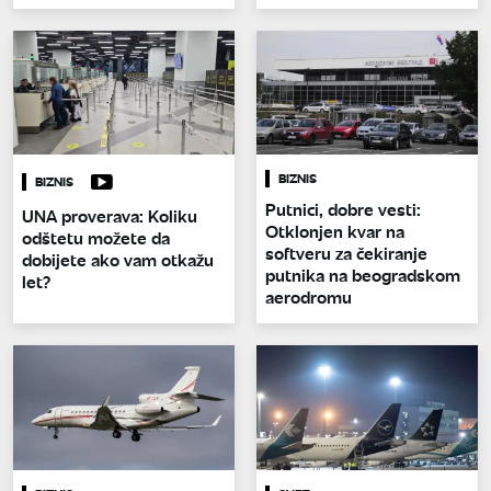
BIZNIS
BIZNIS
Putnici, dobre vesti:
UNA proverava: Koliku
Otklonjen kvar na
odštetu možete da
softveru za čekiranje
dobijete ako vam otkažu
putnika na beogradskom
let?
aerodromu