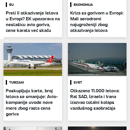
EU
EKONOMIJA
Preti li otkazivanje letova
Kriza sa gorivom u Evropi:
u Evropi? EK upozorava na
Mali aerodromi
nestašicu avio goriva,
najugroženiji zbog
cene karata već skaču
otkazivanja letova
TURIZAM
SVET
Poskupljuju karte, broj
Otkazano 11.000 letova:
letova se smanjuje: Avio-
Rat SAD, Izraela i Irana
kompanije uvode nove
izazvao totalni kolaps
mere zbog rasta cena
vazdušnog saobraćaja
goriva