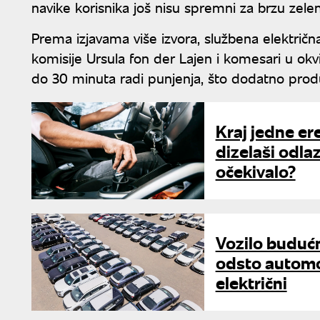
navike korisnika još nisu spremni za brzu zelenu
Prema izjavama više izvora, službena električn
komisije Ursula fon der Lajen i komesari u ok
do 30 minuta radi punjenja, što dodatno produ
Kraj jedne er
dizelaši odlaz
očekivalo?
Vozilo buduć
odsto automob
električni