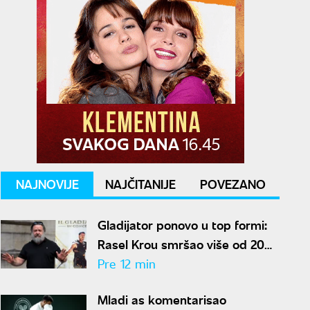
NAJNOVIJE
NAJČITANIJE
POVEZANO
Gladijator ponovo u top formi:
Rasel Krou smršao više od 20
kilograma pa zapalio društvene
Pre 12 min
mreže novim izgledom
Mladi as komentarisao