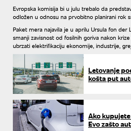
Evropska komisija bi u julu trebalo da predstavi 
odložen u odnosu na prvobitno planirani rok 
Paket mera najavila je u aprilu Ursula fon der 
smanji zavisnost od fosilnih goriva nakon krize
ubrzati elektrifikaciju ekonomije, industrije, g
Letovanje po
košta put aut
Ako kupujete 
Evo zašto au