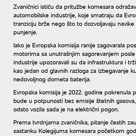
Zvaničnici ističu da pritužbe komesara odražava
automobilske industrije, koje smatraju da Ev
tranziciju brže nego što to dozvoljavaju navike
punjenje.
Iako je Evropska komisija ranije zagovarala po
motorima sa unutrašnjim sagorevanjem posle 
industrije upozoravali su da infrastruktura i tr
kao jedan od glavnih razloga za izbegavanje k
nedovoljnog dometa baterija.
Evropska komisija je 2022. godine pokrenula p
bude u potpunosti bez emisije štetnih gasova
odsto vozila sada je na električni pogon.
Prema tvrdnjama zvaničnika, pitanje čestih zau
sastanku Kolegijuma komesara početkom godi