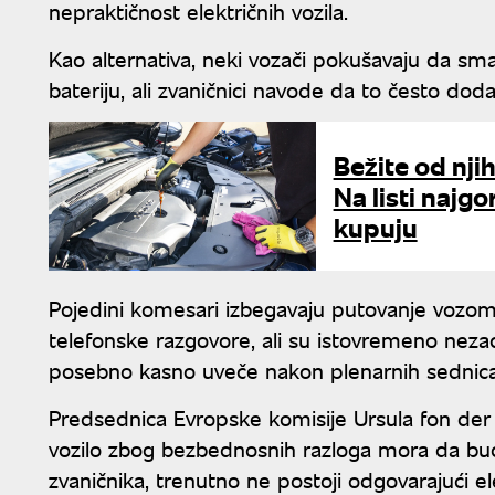
nepraktičnost električnih vozila.
Kao alternativa, neki vozači pokušavaju da sm
bateriju, ali zvaničnici navode da to često do
Bežite od nji
Na listi najg
kupuju
Pojedini komesari izbegavaju putovanje vozom,
telefonske razgovore, ali su istovremeno nezado
posebno kasno uveče nakon plenarnih sednica
Predsednica Evropske komisije Ursula fon der
vozilo zbog bezbednosnih razloga mora da bu
zvaničnika, trenutno ne postoji odgovarajući e