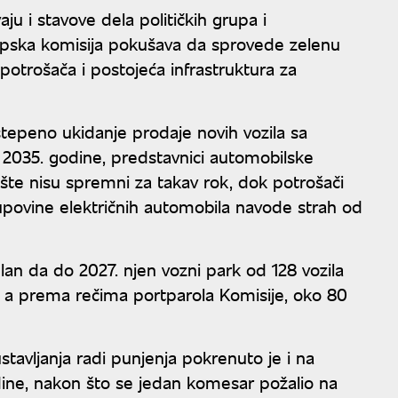
ju i stavove dela političkih grupa i
ropska komisija pokušava da sprovede zelenu
 potrošača i postojeća infrastruktura za
stepeno ukidanje prodaje novih vozila sa
2035. godine, predstavnici automobilske
žište nisu spremni za takav rok, dok potrošači
upovine električnih automobila navode strah od
lan da do 2027. njen vozni park od 128 vozila
, a prema rečima portparola Komisije, oko 80
stavljanja radi punjenja pokrenuto je i na
ne, nakon što se jedan komesar požalio na