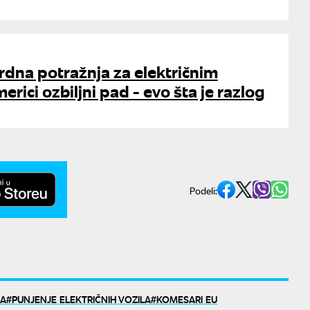
rdna potražnja za električnim
erici ozbiljni pad - evo šta je razlog
Podeli:
JA
PUNJENJE ELEKTRIČNIH VOZILA
KOMESARI EU