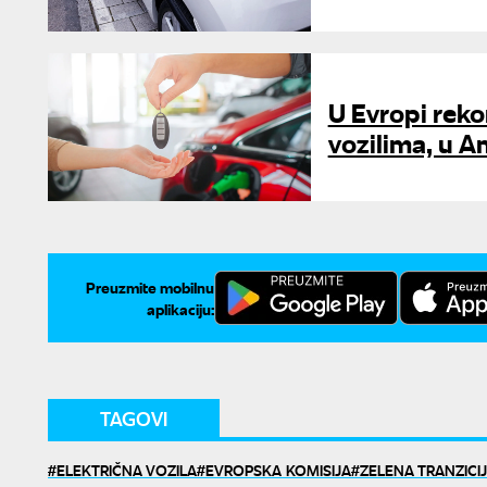
U Evropi reko
vozilima, u Am
Preuzmite mobilnu
aplikaciju:
TAGOVI
ELEKTRIČNA VOZILA
EVROPSKA KOMISIJA
ZELENA TRANZICI