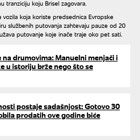
 tranziciju koju Brisel zagovara.
a vozila koja koriste predsednica Evropske
viru službenih putovanja zahtevaju pauze od 20
žava putovanje koje inače traje oko pet sati.
e na drumovima: Manuelni menjači i
e u istoriju brže nego što se
nosti postaje sadašnjost: Gotovo 30
ila prodatih ove godine biće