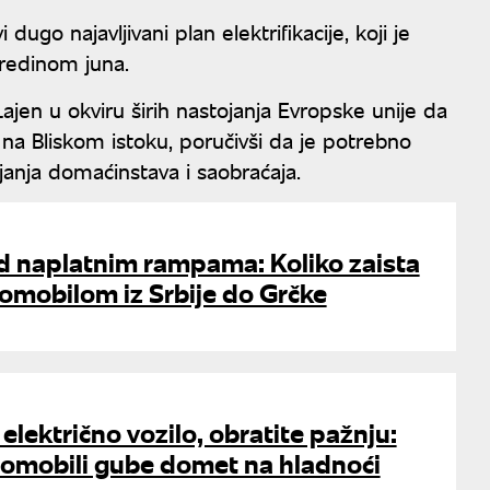
dugo najavljivani plan elektrifikacije, koji je
sredinom juna.
Lajen u okviru širih nastojanja Evropske unije da
 na Bliskom istoku, poručivši da je potrebno
rejanja domaćinstava i saobraćaja.
d naplatnim rampama: Koliko zaista
omobilom iz Srbije do Grčke
električno vozilo, obratite pažnju:
tomobili gube domet na hladnoći