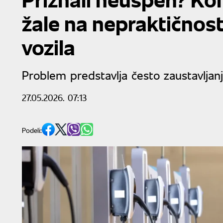
žale na nepraktičnost
vozila
Problem predstavlja često zaustavljanj
27.05.2026. 07:13
Podeli: