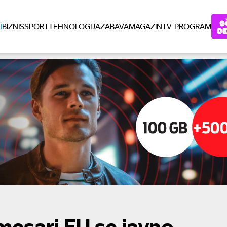
I
BIZNIS
SPORT
TEHNOLOGIJA
ZABAVA
MAGAZIN
TV PROGRAM
mesari EU se javno