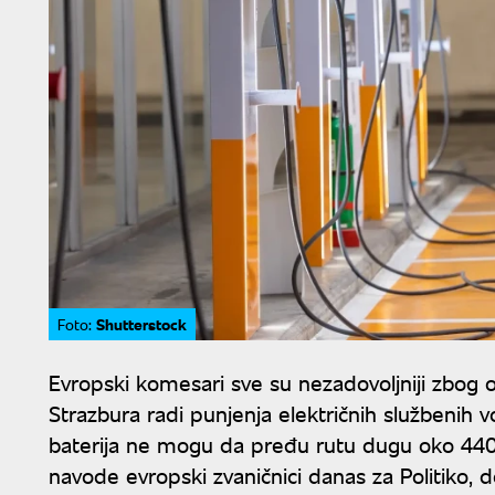
Shutterstock
Foto:
Evropski komesari sve su nezadovoljniji zbog o
Strazbura radi punjenja električnih službenih 
baterija ne mogu da pređu rutu dugu oko 440
navode evropski zvaničnici danas za Politiko, d