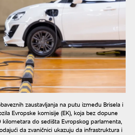
baveznih zaustavljanja na putu između Brisela i
vozila Evropske komisije (EK), koja bez dopune
 kilometara do sedišta Evropskog parlamenta,
odajući da zvaničnici ukazuju da infrastruktura i