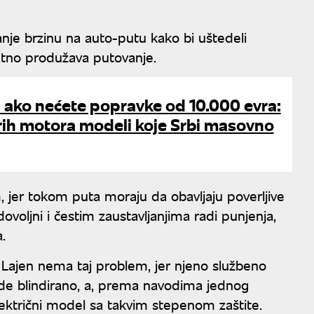
anje brzinu na auto-putu kako bi uštedeli
datno produžava putovanje.
h ako nećete popravke od 10.000 evra:
orih motora modeli koje Srbi masovno
 jer tokom puta moraju da obavljaju poverljive
voljni i čestim zaustavljanjima radi punjenja,
.
 Lajen nema taj problem, jer njeno službeno
de blindirano, a, prema navodima jednog
lektrični model sa takvim stepenom zaštite.