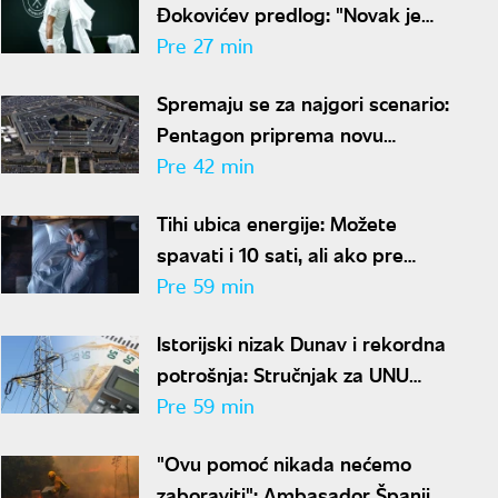
Đokovićev predlog: "Novak je
sve stariji, zato nam predlaže
Pre 27 min
kraće mečeve"
Spremaju se za najgori scenario:
Pentagon priprema novu
nuklearnu strategiju za
Pre 42 min
eventualni sukob sa Rusijom i
Tihi ubica energije: Možete
Kinom
spavati i 10 sati, ali ako pre
kreveta radite ovo, organizam
Pre 59 min
vam se neće oporaviti
Istorijski nizak Dunav i rekordna
potrošnja: Stručnjak za UNU
otkriva kako uštedeti struju
Pre 59 min
"Ovu pomoć nikada nećemo
zaboraviti": Ambasador Španije