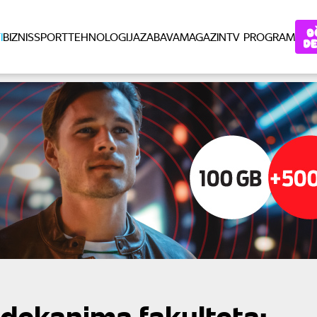
I
BIZNIS
SPORT
TEHNOLOGIJA
ZABAVA
MAGAZIN
TV PROGRAM
dekanima fakulteta: