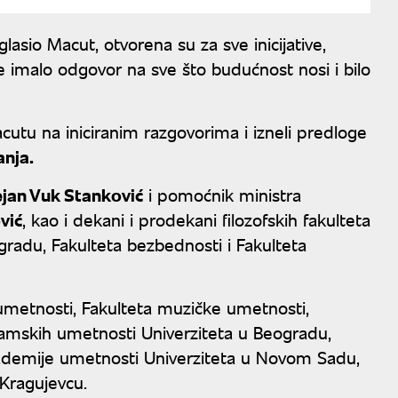
lasio Macut, otvorena su za sve inicijative,
e imalo odgovor na sve što budućnost nosi i bilo
acutu na iniciranim razgovorima i izneli predloge
anja.
jan Vuk Stanković
i pomoćnik ministra
vić
, kao i dekani i prodekani filozofskih fakulteta
ogradu, Fakulteta bezbednosti i Fakulteta
h umetnosti, Fakulteta muzičke umetnosti,
ramskih umetnosti Univerziteta u Beogradu,
Akademije umetnosti Univerziteta u Novom Sadu,
 Kragujevcu.