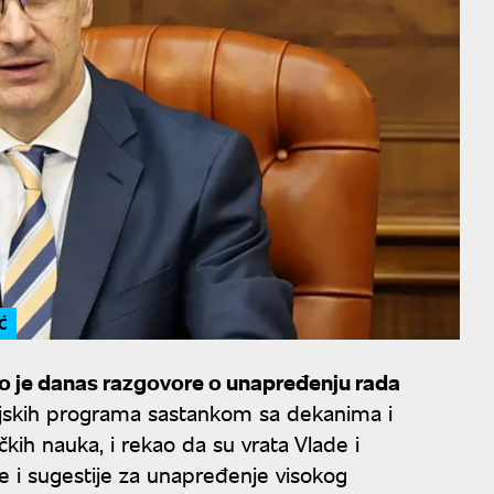
Ć
o je danas razgovore o unapređenju rada
dijskih programa sastankom sa dekanima i
kih nauka, i rekao da su vrata Vlade i
ve i sugestije za unapređenje visokog