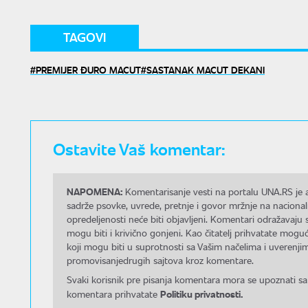
TAGOVI
PREMIJER ĐURO MACUT
SASTANAK MACUT DEKANI
Ostavite Vaš komentar:
NAPOMENA:
Komentarisanje vesti na portalu UNA.RS je a
sadrže psovke, uvrede, pretnje i govor mržnje na nacional
opredeljenosti neće biti objavljeni. Komentari odražavaju 
mogu biti i krivično gonjeni. Kao čitatelj prihvatate mo
koji mogu biti u suprotnosti sa Vašim načelima i uverenjim
promovisanjedrugih sajtova kroz komentare.
Svaki korisnik pre pisanja komentara mora se upoznati sa
Politiku privatnosti.
komentara prihvatate