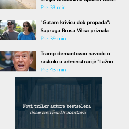
apel zbog suše i niskog
Pre 33 min
vodostaja
"Gutam krivicu dok propada":
Supruga Brusa Vilisa priznala
kroz kakav pakao prolazi
Pre 39 min
Tramp demantovao navode o
raskolu u administraciji: "Lažno
izveštavanje je ravno izdaji"
Pre 43 min