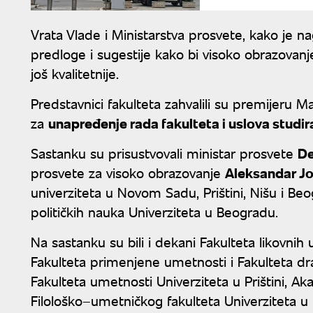
Vrata Vlade i Ministarstva prosvete, kako je nag
predloge i sugestije kako bi visoko obrazovanj
još kvalitetnije.
Predstavnici fakulteta zahvalili su premijeru M
za
unapređenje rada fakulteta i uslova studir
Sastanku su prisustvovali ministar prosvete
De
prosvete za visoko obrazovanje
Aleksandar Jo
univerziteta u Novom Sadu, Prištini, Nišu i Be
političkih nauka Univerziteta u Beogradu.
Na sastanku su bili i dekani Fakulteta likovni
Fakulteta primenjene umetnosti i Fakulteta d
Fakulteta umetnosti Univerziteta u Prištini, 
Filološko–umetničkog fakulteta Univerziteta u