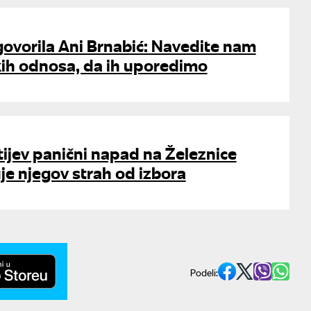
ovorila Ani Brnabić: Navedite nam
kih odnosa, da ih uporedimo
tijev panični napad na Železnice
je njegov strah od izbora
Podeli: