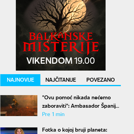
NAJNOVIJE
NAJČITANIJE
POVEZANO
"Ovu pomoć nikada nećemo
zaboraviti": Ambasador Španije
zahvalio Srbiji na borbi protiv
Pre 1 min
požara
Fotka o kojoj bruji planeta: