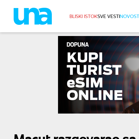
BLISKI ISTOK
SVE VESTI
NOVOST
Macut razgovarao sa 