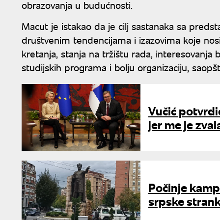
obrazovanja u budućnosti.
Macut je istakao da je cilj sastanaka sa predst
društvenim tendencijama i izazovima koje n
kretanja, stanja na tržištu rada, interesovanj
studijskih programa i bolju organizaciju, saopšti
Vučić potvrdi
jer me je zva
Počinje kampa
srpske strank