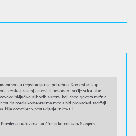
nonimno, a registracija nije potrebna. Komentari koji
noj, verskoj, rasnoj osnovi ili povodom nečije seksualne
stavove isključivo njihovih autora, koji zbog govora mržnje
gućnost da među komentarima mogu biti pronađeni sadržaji
a. Nije dozvoljeno postavljanje linkova i
 Pravilima i uslovima korišćenja komentara. Slanjem