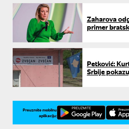
Zaharova odg
primer brats
Petković: Kur
Srbije pokazu
Preuzmite mobilnu
aplikaciju: