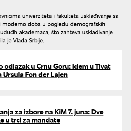
avnicima univerziteta i fakulteta usklađivanje sa
osi moderno doba u pogledu demografskih
a budućih akademaca, što zahteva usklađivanje
la je Vlada Srbije.
o odlazak u Crnu Goru: Idem u Tivat
la Ursula Fon der Lajen
nja za izbore na KiM 7. juna: Dve
e u trci za mandate