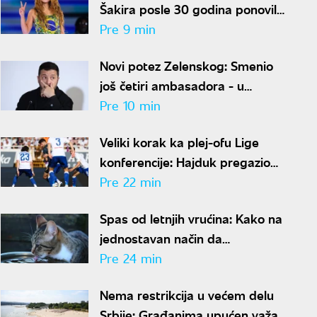
Šakira posle 30 godina ponovila
istu pozu, ljudi u čudu - "Kako je
Pre 9 min
moguće"
Novi potez Zelenskog: Smenio
još četiri ambasadora - u
Hrvatskoj, Albaniji, Crnoj Gori i
Pre 10 min
Pakistanu
Veliki korak ka plej-ofu Lige
konferencije: Hajduk pregazio
Žalgiris u Litvaniji
Pre 22 min
Spas od letnjih vrućina: Kako na
jednostavan način da
podstaknete mačku da pije više
Pre 24 min
vode
Nema restrikcija u većem delu
Srbije: Građanima upućen važan