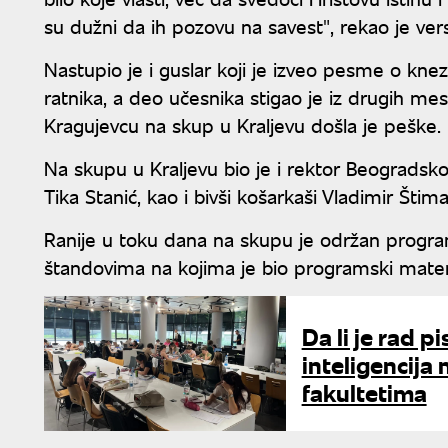
su dužni da ih pozovu na savest", rekao je versk
Nastupio je i guslar koji je izveo pesme o kne
ratnika, a deo učesnika stigao je iz drugih me
Kragujevcu na skup u Kraljevu došla je peške.
Na skupu u Kraljevu bio je i rektor Beogradsk
Tika Stanić, kao i bivši košarkaši Vladimir Štim
Ranije u toku dana na skupu je održan program
štandovima na kojima je bio programski materi
Da li je rad p
inteligencija
fakultetima