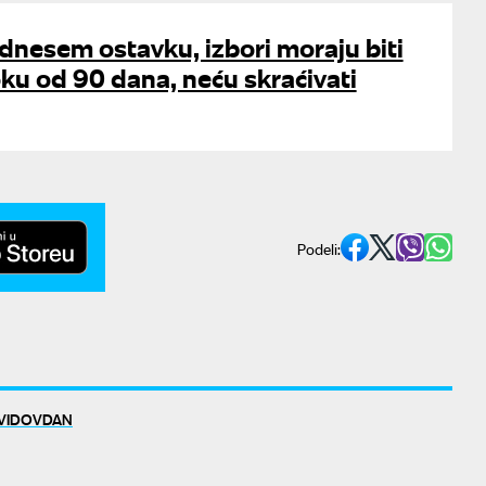
dnesem ostavku, izbori moraju biti
oku od 90 dana, neću skraćivati
Podeli:
A VIDOVDAN