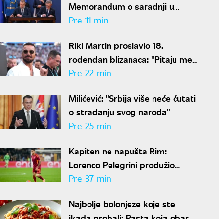
Memorandum o saradnji u
oblasti zdravlja životinja i
Pre 11 min
bezbednosti hrane
Riki Martin proslavio 18.
rođendan blizanaca: "Pitaju me
zašto imaju dva oca"
Pre 22 min
Milićević: "Srbija više neće ćutati
o stradanju svog naroda"
Pre 25 min
Kapiten ne napušta Rim:
Lorenco Pelegrini produžio
ugovor sa Romom
Pre 37 min
Najbolje bolonjeze koje ste
ikada probali: Pasta koja obara