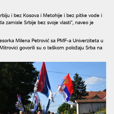
iju i bez Kosova i Metohije i bez pitke vode i
a zamisle Srbije bez svoje vlasti", naveo je
fesorka Milena Petrović sa PMF-a Univerziteta u
itrovici govorili su o teškom položaju Srba na