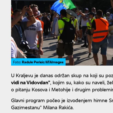
Radule Perisic/ATAImages
Foto:
U Kraljevu je danas održan skup na koji su po
vidi na Vidovdan"
, kojim su, kako su naveli, ž
o pitanju Kosova i Metohije i drugim problem
Glavni program počeo je izvođenjem himne Sr
Gazimestanu" Milana Rakića.