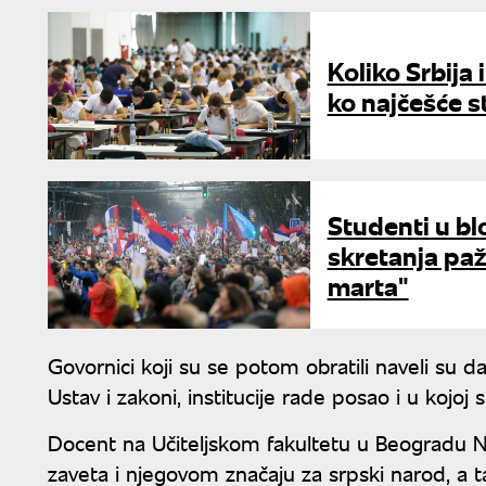
Koliko Srbija
ko najčešće s
Studenti u bl
skretanja paž
marta"
Govornici koji su se potom obratili naveli su d
Ustav i zakoni, institucije rade posao i u kojoj
Docent na Učiteljskom fakultetu u Beogradu N
zaveta i njegovom značaju za srpski narod, a t