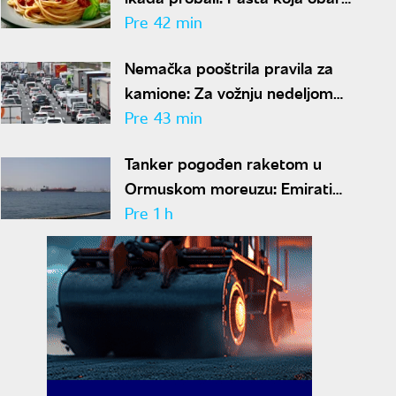
sa nogu
Pre 42 min
Nemačka pooštrila pravila za
kamione: Za vožnju nedeljom
kazna i do 570 evra
Pre 43 min
Tanker pogođen raketom u
Ormuskom moreuzu: Emirati
optužili Iran za napad
Pre 1 h