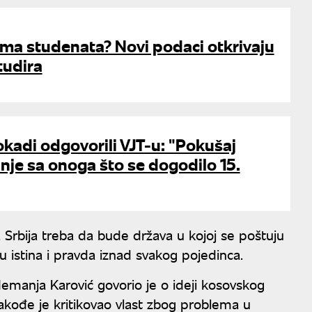
 ima studenata? Novi podaci otkrivaju
tudira
okadi odgovorili VJT-u: "Pokušaj
nje sa onoga što se dogodilo 15.
a Srbija treba da bude država u kojoj se poštuju
 su istina i pravda iznad svakog pojedinca.
emanja Karović govorio je o ideji kosovskog
akođe je kritikovao vlast zbog problema u