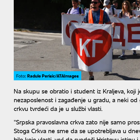
Radule Perisic/ATAImages
Foto:
Na skupu se obratio i student iz Kraljeva, koj
nezaposlenost i zagađenje u gradu, a neki od 
crkvu tvrdeći da je u službi vlasti.
"Srpska pravoslavna crkva zato nije samo pros
Stoga Crkva ne sme da se upotrebljava u dnevn
bilo koje vlasti, već da svedoči Hristovu istinu i