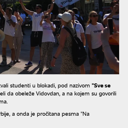
zvali studenti u blokadi, pod nazivom
"Sve se
eleli da obeleže Vidovdan, a na kojem su govorili
ima.
bije, a onda je pročitana pesma "Na