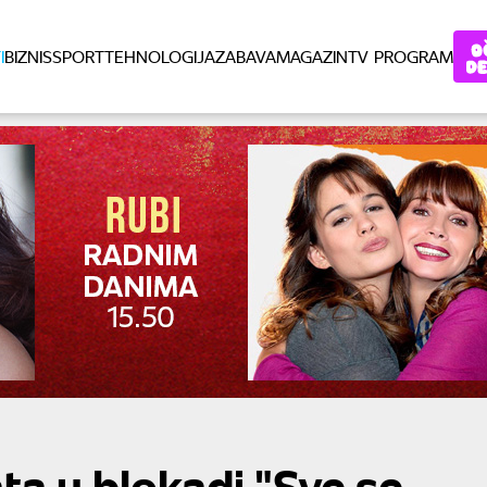
I
BIZNIS
SPORT
TEHNOLOGIJA
ZABAVA
MAGAZIN
TV PROGRAM
a u blokadi "Sve se