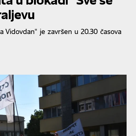
raljevu
a Vidovdan" je završen u 20.30 časova