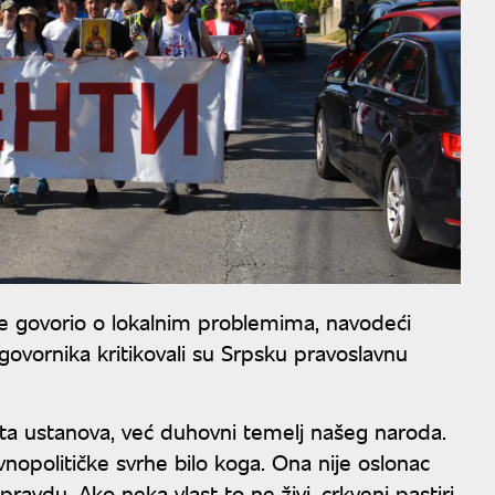
i je govorio o lokalnim problemima, navodeći
govornika kritikovali su Srpsku pravoslavnu
ta ustanova, već duhovni temelj našeg naroda.
opolitičke svrhe bilo koga. Ona nije oslonac
 pravdu. Ako neka vlast to ne živi, crkveni pastiri