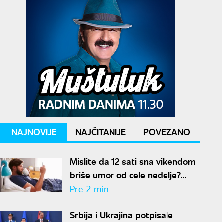
NAJNOVIJE
NAJČITANIJE
POVEZANO
Mislite da 12 sati sna vikendom
briše umor od cele nedelje?
Stručnjaci imaju loše vesti
Pre 2 min
Srbija i Ukrajina potpisale