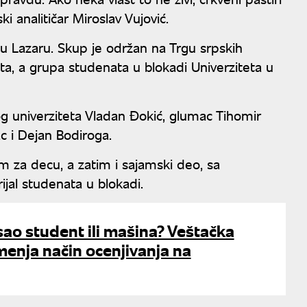
i analitičar Miroslav Vujović.
zu Lazaru. Skup je održan na Trgu srpskih
sta, a grupa studenata u blokadi Univerziteta u
og univerziteta Vladan Đokić, glumac Tihomir
ac i Dejan Bodiroga.
 za decu, a zatim i sajamski deo, sa
jal studenata u blokadi.
isao student ili mašina? Veštačka
 menja način ocenjivanja na