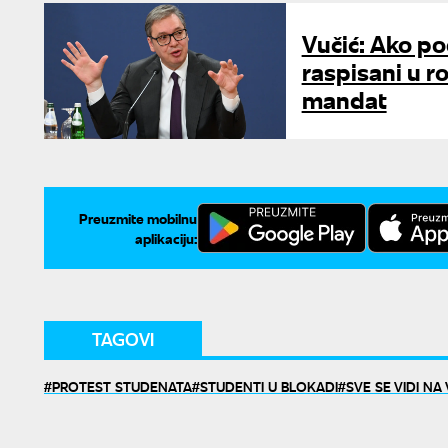
Vučić: Ako po
raspisani u r
mandat
Preuzmite mobilnu
aplikaciju:
TAGOVI
PROTEST STUDENATA
STUDENTI U BLOKADI
SVE SE VIDI N