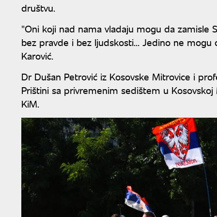
društvu.
"Oni koji nad nama vladaju mogu da zamisle Srb
bez pravde i bez ljudskosti... Jedino ne mogu d
Karović.
Dr Dušan Petrović iz Kosovske Mitrovice i pro
Prištini sa privremenim sedištem u Kosovskoj M
KiM.