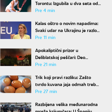
Torontu: Izgubila u dva seta od
89. teniserke sveta
Pre 4 min
Kalas oštro o novim napadima:
Svaki udar na Ukrajinu je razlog
više da pojačamo pritisak na
Pre 11 min
Moskvu
Apokaliptični prizor u
Deliblatskoj peščari: Deo
stanovništva evakuisan, požar i
Pre 21 min
dalje van kontrole
Trik koji pravi razliku: Zašto
tvrdo kuvana jaja odmah treba
potopiti u ledenu vodu
Pre 27 min
Razbijena velika međunarodna
mreža krijumčara: U Španiju