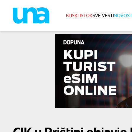
BLISKI ISTOK
SVE VESTI
NOVOST
CIK u Prištini objavi