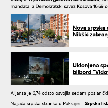
mandata, a Demokratski savez Kosova 16,69 od
Nova srpska 
Nikšić zabran
Uklonjena spo
bilbord "Vid
Alijansa je 6,74 odsto osvojila sedam poslanič
Najjača srpska stranka u Pokrajini -
Srpska list