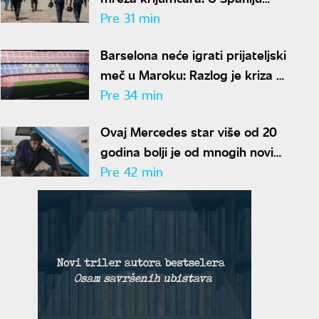
prebacili više od 2.000
Pre 31 min
migranata
Barselona neće igrati prijateljski
meč u Maroku: Razlog je kriza u
Seuti
Pre 34 min
Ovaj Mercedes star više od 20
godina bolji je od mnogih novih
automobila: Mehaničar tvrdi da
Pre 42 min
bi ga odmah kupio