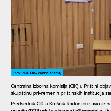
REUTERS/Valdrin Xhemaj
Foto:
Centralna izborna komisija (CIK) u Prištini obja
skupštinu privremenih prištinskih institucija s
Predsednik CIK-a Krešnik Radonjići izjavio je n
osvojio 47,13 odsto glasova i 53 mandata
, De