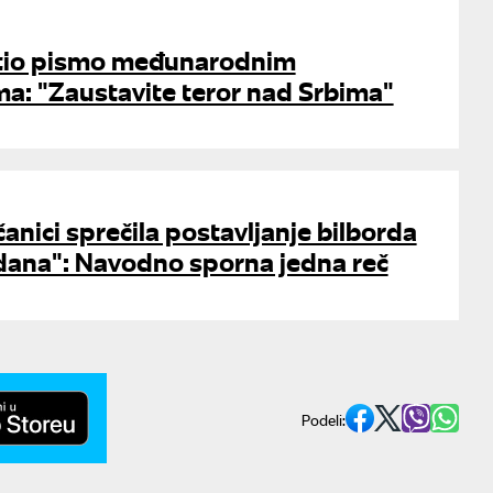
utio pismo međunarodnim
a: "Zaustavite teror nad Srbima"
čanici sprečila postavljanje bilborda
dana": Navodno sporna jedna reč
Podeli: