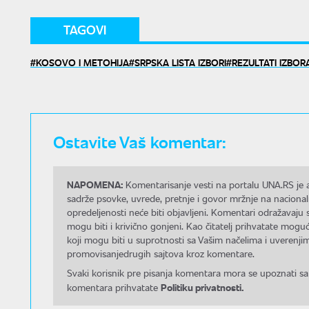
TAGOVI
KOSOVO I METOHIJA
SRPSKA LISTA IZBORI
REZULTATI IZBORA
Ostavite Vaš komentar:
NAPOMENA:
Komentarisanje vesti na portalu UNA.RS je a
sadrže psovke, uvrede, pretnje i govor mržnje na nacional
opredeljenosti neće biti objavljeni. Komentari odražavaju 
mogu biti i krivično gonjeni. Kao čitatelj prihvatate mo
koji mogu biti u suprotnosti sa Vašim načelima i uverenjim
promovisanjedrugih sajtova kroz komentare.
Svaki korisnik pre pisanja komentara mora se upoznati sa
Politiku privatnosti.
komentara prihvatate