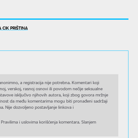
 CIK PRIŠTINA
nonimno, a registracija nije potrebna. Komentari koji
noj, verskoj, rasnoj osnovi ili povodom nečije seksualne
stavove isključivo njihovih autora, koji zbog govora mržnje
gućnost da među komentarima mogu biti pronađeni sadržaji
a. Nije dozvoljeno postavljanje linkova i
 Pravilima i uslovima korišćenja komentara. Slanjem