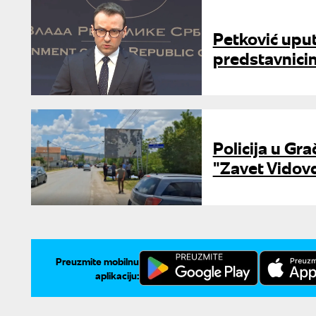
Petković up
predstavnicim
Policija u Gra
"Zavet Vidov
Preuzmite mobilnu
aplikaciju: