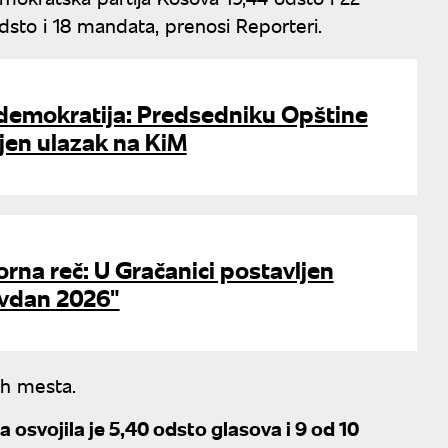
sto i 18 mandata, prenosi Reporteri.
demokratija: Predsedniku Opštine
jen ulazak na KiM
rna reč: U Gračanici postavljen
ovdan 2026"
kih mesta.
a osvojila je 5,40 odsto glasova i 9 od 10