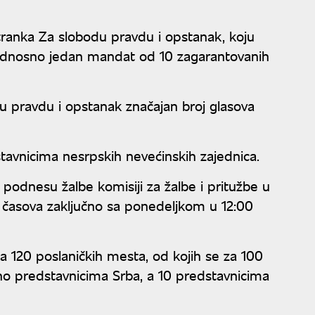
tranka Za slobodu pravdu i opstanak, koju
, odnosno jedan mandat od 10 zagarantovanih
u pravdu i opstanak značajan broj glasova
tavnicima nesrpskih nevećinskih zajednica.
 podnesu žalbe komisiji za žalbe i pritužbe u
 časova zaključno sa ponedeljkom u 12:00
ma 120 poslaničkih mesta, od kojih se za 100
o predstavnicima Srba, a 10 predstavnicima