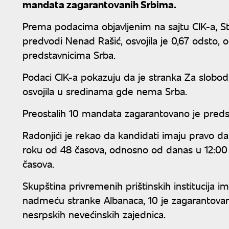
mandata zagarantovanih Srbima.
Prema podacima objavljenim na sajtu CIK-a, S
predvodi Nenad Rašić, osvojila je 0,67 odsto
predstavnicima Srba.
Podaci CIK-a pokazuju da je stranka Za slobod
osvojila u sredinama gde nema Srba.
Preostalih 10 mandata zagarantovano je preds
Radonjići je rekao da kandidati imaju pravo da
roku od 48 časova, odnosno od danas u 12:00
časova.
Skupština privremenih prištinskih institucija i
nadmeću stranke Albanaca, 10 je zagarantovan
nesrpskih nevećinskih zajednica.