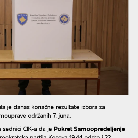
vila je danas konačne rezultate izbora za
amouprave održanih 7. juna.
a sednici CIK-a da je
Pokret Samoopredeljenje
mokratska partija Kosova 19,44 odsto i 22