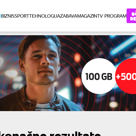
I
BIZNIS
SPORT
TEHNOLOGIJA
ZABAVA
MAGAZIN
TV PROGRAM
o konačne rezultate