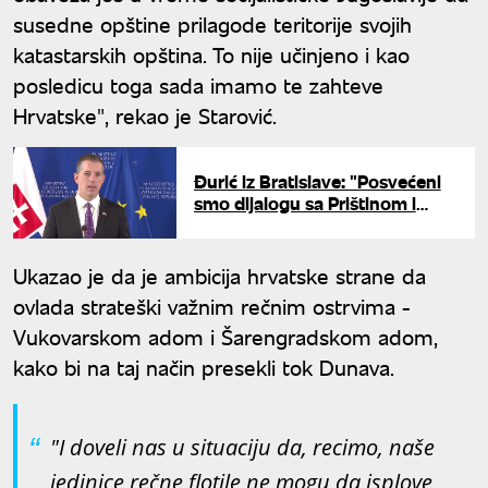
susedne opštine prilagode teritorije svojih
katastarskih opština. To nije učinjeno i kao
posledicu toga sada imamo te zahteve
Hrvatske", rekao je Starović.
Đurić iz Bratislave: "Posvećeni
smo dijalogu sa Prištinom i
rešavanju svih pitanja uz
posredstvo EU"
Ukazao je da je ambicija hrvatske strane da
ovlada strateški važnim rečnim ostrvima -
Vukovarskom adom i Šarengradskom adom,
kako bi na taj način presekli tok Dunava.
"I doveli nas u situaciju da, recimo, naše
jedinice rečne flotile ne mogu da isplove