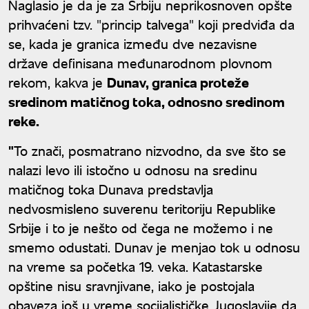
Naglasio je da je za Srbiju neprikosnoven opšte
prihvaćeni tzv. "princip talvega" koji predviđa da
se, kada je granica između dve nezavisne
države definisana međunarodnom plovnom
rekom, kakva je
Dunav, granica proteže
sredinom matičnog toka, odnosno sredinom
reke.
"
To znači, posmatrano nizvodno, da sve što se
nalazi levo ili istočno u odnosu na sredinu
matičnog toka Dunava predstavlja
nedvosmisleno suverenu teritoriju Republike
Srbije i to je nešto od čega ne možemo i ne
smemo odustati. Dunav je menjao tok u odnosu
na vreme sa početka 19. veka. Katastarske
opštine nisu sravnjivane, iako je postojala
obaveza još u vreme socijalističke Jugoslavije da