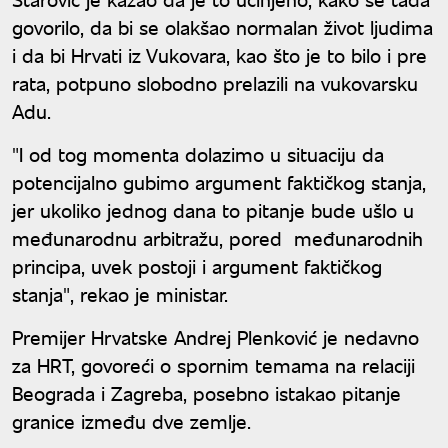
govorilo, da bi se olakšao normalan život ljudima
i da bi Hrvati iz Vukovara, kao što je to bilo i pre
rata, potpuno slobodno prelazili na vukovarsku
Adu.
"I od tog momenta dolazimo u situaciju da
potencijalno gubimo argument faktičkog stanja,
jer ukoliko jednog dana to pitanje bude ušlo u
međunarodnu arbitražu, pored međunarodnih
principa, uvek postoji i argument faktičkog
stanja", rekao je ministar.
Premijer Hrvatske Andrej Plenković je nedavno
za HRT, govoreći o spornim temama na relaciji
Beograda i Zagreba, posebno istakao pitanje
granice između dve zemlje.