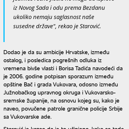
iz Novog Sada i odu prema Bezdanu
ukoliko nemaju saglasnost naše
susedne države", rekao je Starović.
Dodao je da su ambicije Hrvatske, između
ostalog, i posledica pogrešnih odluka iz
vremena bivše vlasti i Borisa Tadića navodeći da
je 2006. godine potpisan sporazum između
opštine Bač i grada Vukovara, odosno između
Južnobačkog upravnog okruga i Vukovarsko-
sremske županije, na osnovu kojeg su, kako je
naveo, povučene patrole granične policije Srbije
sa Vukovarske ade.
Starović je kazao da je to učinjeno, kako se tada