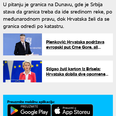
U pitanju je granica na Dunavu, gde je Srbija
stava da granica treba da ide sredinom reke, po
međunarodnom pravu, dok Hrvatska želi da se
granica odredi po katastru.
Plenković: Hrvatska podržava
evropski put Crne Gore, ali
mora da ispuni još neke
kriterijume
Stigao žuti karton iz Brisela:
Hrvatska dobila dve opomene
Evropske komisije
Preuzmite mobilnu aplikaciju: