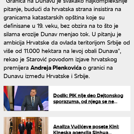
"
Granica na Dunavu je svakako najkompleksnije
pitanje, budući da hrvatska strana insistira na
granicama katastarskih opština koje su
definisane u 19. veku, bez obzira na to što je
silama erozije Dunav menjao tok. U pitanju je
ambicija Hrvatske da ovlada teritorijom Srbije od
više od 11.000 hektara na levoj obali Dunava",
rekao je Starović povodom izjave hrvatskog
premijera
Andreja Plenkovića
o granici na
Dunavu između Hrvatske i Srbije.
Dodik: PIK nije deo Dejtonskog
sporazuma, od njega se ne
može očekivati ništa dobro
Analiza Vučićeve posete Kini:
Kineska agencija Sinhua