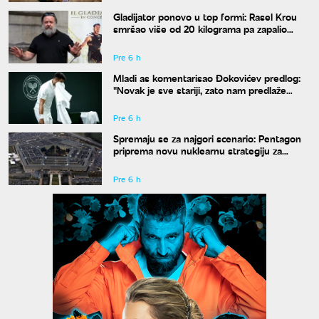
Gladijator ponovo u top formi: Rasel Krou
smršao više od 20 kilograma pa zapalio
društvene mreže novim izgledom
Pre 6 h
Mladi as komentarisao Đokovićev predlog:
"Novak je sve stariji, zato nam predlaže
kraće mečeve"
Pre 6 h
Spremaju se za najgori scenario: Pentagon
priprema novu nuklearnu strategiju za
eventualni sukob sa Rusijom i Kinom
Pre 6 h