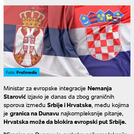
Profimedia
Foto:
Ministar za evropske integracije
Nemanja
Starović
izjavio je danas da zbog graničnih
sporova između
Srbije i Hrvatske
, među kojima
je
granica na Dunavu
najkompleksnije pitanje,
Hrvatska može da blokira evropski put Srbije.