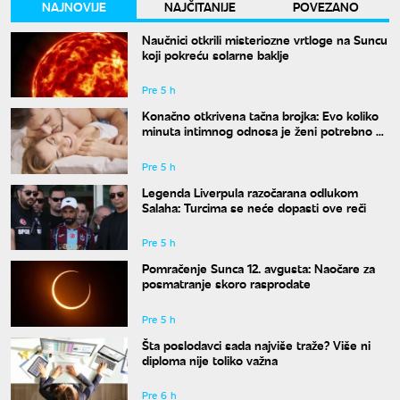
NAJNOVIJE
NAJČITANIJE
POVEZANO
Naučnici otkrili misteriozne vrtloge na Suncu
koji pokreću solarne baklje
Pre 5 h
Konačno otkrivena tačna brojka: Evo koliko
minuta intimnog odnosa je ženi potrebno da
bi bila potpuno zadovoljna
Pre 5 h
Legenda Liverpula razočarana odlukom
Salaha: Turcima se neće dopasti ove reči
Pre 5 h
Pomračenje Sunca 12. avgusta: Naočare za
posmatranje skoro rasprodate
Pre 5 h
Šta poslodavci sada najviše traže? Više ni
diploma nije toliko važna
Pre 6 h