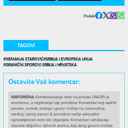
Podeli:
TAGOVI
NEMANJA STAROVIĆ
SRBIJA I EVROPSKA UNIJA
GRANIČNI SPOROVI SRBIJA I HRVATSKA
Ostavite Vaš komentar:
NAPOMENA:
Komentarisanje vesti na portalu UNA.RS je
anonimno, a registracija nije potrebna. Komentari koji sadrže
psovke, uvrede, pretnje i govor mržnje na nacionalnoj,
verskoj, rasnoj osnovi ili povodom nečije seksualne
opredeljenosti neće biti objavljeni. Komentari odražavaju
stavove isključivo njihovih autora, koji zbog govora mržnje