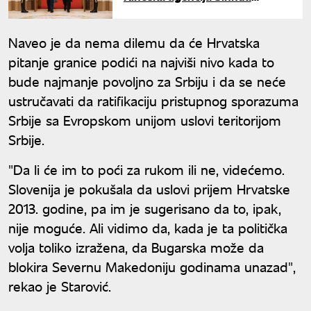
objavila izveštaj o susretu sa
Đinpingom
Naveo je da nema dilemu da će Hrvatska
pitanje granice podići na najviši nivo kada to
bude najmanje povoljno za Srbiju i da se neće
ustručavati da ratifikaciju pristupnog sporazuma
Srbije sa Evropskom unijom uslovi teritorijom
Srbije.
"Da li će im to poći za rukom ili ne, videćemo.
Slovenija je pokušala da uslovi prijem Hrvatske
2013. godine, pa im je sugerisano da to, ipak,
nije moguće. Ali vidimo da, kada je ta politička
volja toliko izražena, da Bugarska može da
blokira Severnu Makedoniju godinama unazad",
rekao je Starović.