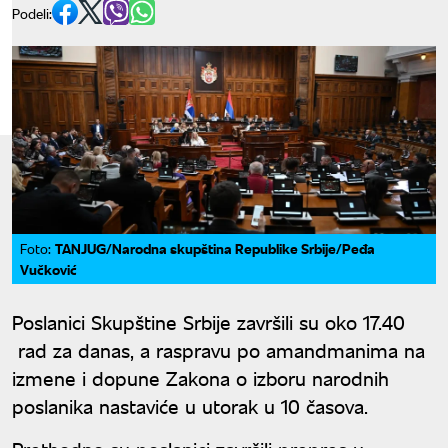
Podeli:
TANJUG/Narodna skupština Republike Srbije/Peđa
Foto:
Vučković
Poslanici Skupštine Srbije završili su oko 17.40
rad za danas, a raspravu po amandmanima na
izmene i dopune Zakona o izboru narodnih
poslanika nastaviće u utorak u 10 časova.