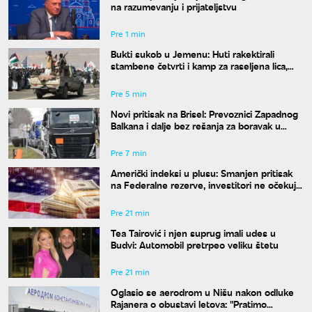
na razumevanju i prijateljstvu
Pre 1 min
Bukti sukob u Jemenu: Huti rakektirali
stambene četvrti i kamp za raseljena lica,
ima mrtvih i ranjenih
Pre 5 min
Novi pritisak na Brisel: Prevoznici Zapadnog
Balkana i dalje bez rešanja za boravak u
Šengenu
Pre 7 min
Američki indeksi u plusu: Smanjen pritisak
na Federalne rezerve, investitori ne očekuju
povećanje kamata
Pre 21 min
Tea Tairović i njen suprug imali udes u
Budvi: Automobil pretrpeo veliku štetu
Pre 21 min
Oglasio se aerodrom u Nišu nakon odluke
Rajanera o obustavi letova: "Pratimo