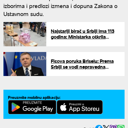
izborima i predlozi izmena i dopuna Zakona o
Ustavnom sudu.
Najstariji birač u Srbiji ima 113
godina: Ministarka otkrila
podatke o biračkom spisku
Ficova poruka Briselu: Prema
Srbiji se vodi nepravedna
politika, spremni su za EU
Preuzmite mobilnu aplikaciju: