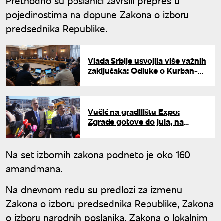
Prethodno su poslanici završili prepres u
pojedinostima na dopune Zakona o izboru
predsednika Republike.
Vlada Srbije usvojila više važnih
zaključaka: Odluke o Kurban-
bajramu, stipendijama i borbi
protiv korupcije
Vučić na gradilištu Expo:
Zgrade gotove do jula, na
projektu svaki dan radi 3.500
radnika
Na set izbornih zakona podneto je oko 160
amandmana.
Na dnevnom redu su predlozi za izmenu
Zakona o izboru predsednika Republike, Zakona
o izboru narodnih poslanika, Zakona o lokalnim