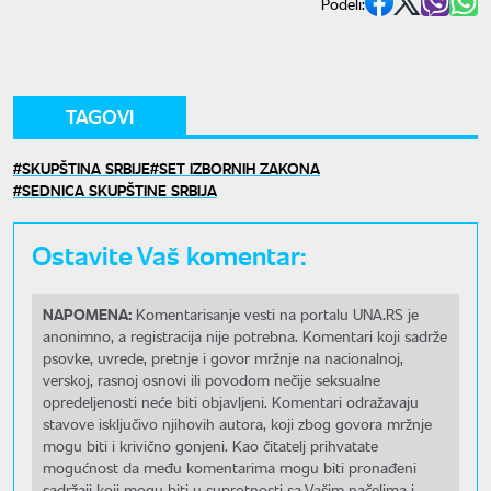
Podeli:
TAGOVI
SKUPŠTINA SRBIJE
SET IZBORNIH ZAKONA
SEDNICA SKUPŠTINE SRBIJA
Ostavite Vaš komentar:
NAPOMENA:
Komentarisanje vesti na portalu UNA.RS je
anonimno, a registracija nije potrebna. Komentari koji sadrže
psovke, uvrede, pretnje i govor mržnje na nacionalnoj,
verskoj, rasnoj osnovi ili povodom nečije seksualne
opredeljenosti neće biti objavljeni. Komentari odražavaju
stavove isključivo njihovih autora, koji zbog govora mržnje
mogu biti i krivično gonjeni. Kao čitatelj prihvatate
mogućnost da među komentarima mogu biti pronađeni
sadržaji koji mogu biti u suprotnosti sa Vašim načelima i