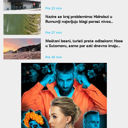
situaciju i čekamo odgovor"
Pre 23 min
Nazire se kraj problemima: Hidrolozi u
Rumuniji najavljuju blagi porast nivoa
Dunava
Pre 27 min
Meštani besni, turisti prete odlaskom: Haos
u Sutomoru, samo par sati dnevno imaju
vodu
Pre 43 min