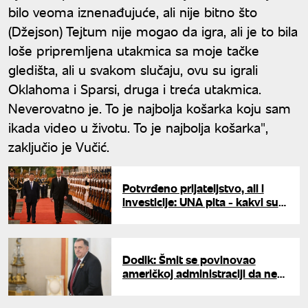
bilo veoma iznenađujuće, ali nije bitno što
(Džejson) Tejtum nije mogao da igra, ali je to bila
loše pripremljena utakmica sa moje tačke
gledišta, ali u svakom slučaju, ovu su igrali
Oklahoma i Sparsi, druga i treća utakmica.
Neverovatno je. To je najbolja košarka koju sam
ikada video u životu. To je najbolja košarka",
zaključio je Vučić.
Potvrđeno prijateljstvo, ali i
investicije: UNA pita - kakvi su
dometi Vučićeve posete Kini?
Dodik: Šmit se povinovao
američkoj administraciji da ne
završi na crnoj listi, bio je protiv
Trampa