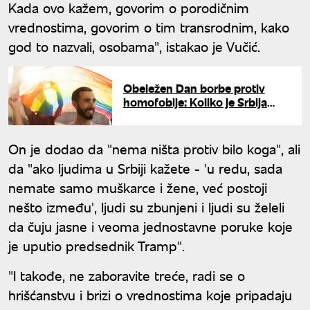
Kada ovo kažem, govorim o porodičnim
vrednostima, govorim o tim transrodnim, kako
god to nazvali, osobama", istakao je Vučić.
Obeležen Dan borbe protiv
homofobije: Koliko je Srbija
napredovala po pitanju prava
LGBT osoba?
On je dodao da "nema ništa protiv bilo koga", ali
da "ako ljudima u Srbiji kažete - 'u redu, sada
nemate samo muškarce i žene, već postoji
nešto između', ljudi su zbunjeni i ljudi su želeli
da čuju jasne i veoma jednostavne poruke koje
je uputio predsednik Tramp".
"I takođe, ne zaboravite treće, radi se o
hrišćanstvu i brizi o vrednostima koje pripadaju