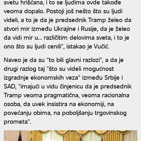
svetu hrišćana, i to se ljudima ovde takođe
veoma dopalo. Postoji još nešto što su ljudi
videli, a to je da je predsednik Tramp želeo da
stvori mir između Ukrajine i Rusije, da je želeo
da vidi mir u... različitim delovima sveta, i to je
ono što su ljudi cenili", istakao je Vučić.
Naveo je da su "to bili glavni razlozi", a da je
drugi razlog taj "što su videli mogućnost
izgradnje ekonomskih veza" između Srbije i
SAD, "imajući u vidu činjenicu da je predsednik
Tramp veoma pragmatična, veoma racionalna
osoba, da uvek insistira na ekonomiji, na
povećanju obima, na poboljšanju trgovinskog
prometa".