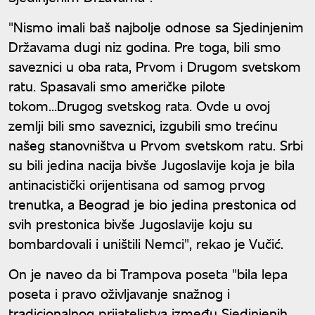
"Nismo imali baš najbolje odnose sa Sjedinjenim
Državama dugi niz godina. Pre toga, bili smo
saveznici u oba rata, Prvom i Drugom svetskom
ratu. Spasavali smo američke pilote
tokom...Drugog svetskog rata. Ovde u ovoj
zemlji bili smo saveznici, izgubili smo trećinu
našeg stanovništva u Prvom svetskom ratu. Srbi
su bili jedina nacija bivše Jugoslavije koja je bila
antinacistički orijentisana od samog prvog
trenutka, a Beograd je bio jedina prestonica od
svih prestonica bivše Jugoslavije koju su
bombardovali i uništili Nemci", rekao je Vučić.
On je naveo da bi Trampova poseta "bila lepa
poseta i pravo oživljavanje snažnog i
tradicionalnog prijateljstva između Sjedinjenih