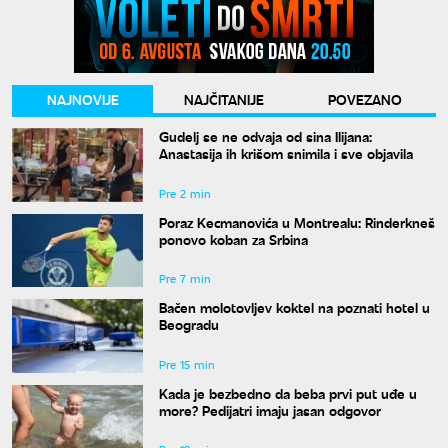
NAJNOVIJE
NAJČITANIJE
POVEZANO
Gudelj se ne odvaja od sina Ilijana:
Anastasija ih krišom snimila i sve objavila
Pre 2 min
Poraz Kecmanovića u Montrealu: Rinderkneš
ponovo koban za Srbina
Pre 7 min
Bačen molotovljev koktel na poznati hotel u
Beogradu
Pre 15 min
Kada je bezbedno da beba prvi put uđe u
more? Pedijatri imaju jasan odgovor