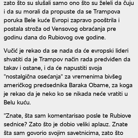
zato što su slušali samo ono što su želeli da čuju
i da su morali da propuste da se Trampova
poruka Bele kuće Evropi zapravo pooštrila i
postala stroža od Vensovog obraćanja pre
godinu dana do Rubiovog ove godine.
Vučić je rekao da se nada da će evropski lideri
shvatiti da je Trampov način rada predviđen da
takav i ostane, i da će napustiti svoja
"nostalgična osećanja" za vremenima bivšeg
američkog predsednika Baraka Obame, za koga
je rekao da je neko ko se nikada neće vratiti u
Belu kuću.
"Znate, šta sam komentarisao posle te Rubiove
sednice? Zato što je dobio veliki aplauz. Znate
šta sam govorio svojim savetnicima, zato što