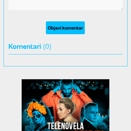
Objavi komentar
Komentari
(0)