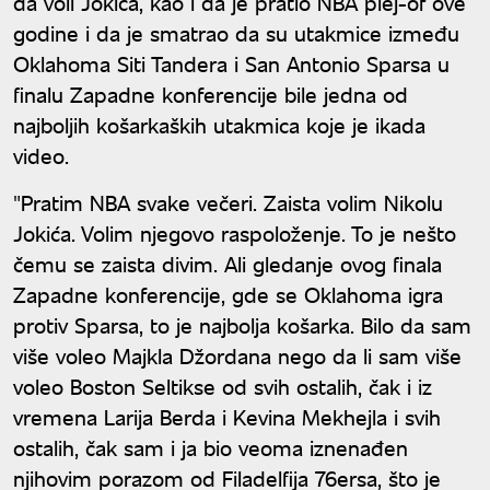
da voli Jokića, kao i da je pratio NBA plej-of ove
godine i da je smatrao da su utakmice između
Oklahoma Siti Tandera i San Antonio Sparsa u
finalu Zapadne konferencije bile jedna od
najboljih košarkaških utakmica koje je ikada
video.
"Pratim NBA svake večeri. Zaista volim Nikolu
Jokića. Volim njegovo raspoloženje. To je nešto
čemu se zaista divim. Ali gledanje ovog finala
Zapadne konferencije, gde se Oklahoma igra
protiv Sparsa, to je najbolja košarka. Bilo da sam
više voleo Majkla Džordana nego da li sam više
voleo Boston Seltikse od svih ostalih, čak i iz
vremena Larija Berda i Kevina Mekhejla i svih
ostalih, čak sam i ja bio veoma iznenađen
njihovim porazom od Filadelfija 76ersa, što je