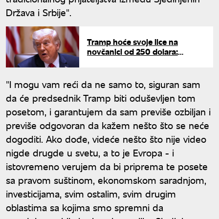
Država i Srbije".
Tramp hoće svoje lice na
novčanici od 250 dolara:
Presedan u Americi posle 150
godina?
"I mogu vam reći da ne samo to, siguran sam
da će predsednik Tramp biti oduševljen tom
posetom, i garantujem da sam previše ozbiljan i
previše odgovoran da kažem nešto što se neće
dogoditi. Ako dođe, videće nešto što nije video
nigde drugde u svetu, a to je Evropa - i
istovremeno verujem da bi priprema te posete
sa pravom suštinom, ekonomskom saradnjom,
investicijama, svim ostalim, svim drugim
oblastima sa kojima smo spremni da