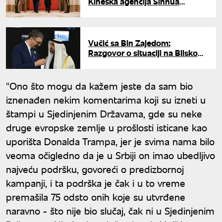
Kineska agencija Sinhua
objavila izveštaj o susretu sa
Đinpingom
Vučić sa Bin Zajedom:
Razgovor o situaciji na Bliskom
istoku i unapređenju odnosa
Srbije i UAE
"Ono što mogu da kažem jeste da sam bio
iznenađen nekim komentarima koji su izneti u
štampi u Sjedinjenim Državama, gde su neke
druge evropske zemlje u prošlosti isticane kao
uporišta Donalda Trampa, jer je svima nama bilo
veoma očigledno da je u Srbiji on imao ubedljivo
najveću podršku, govoreći o predizbornoj
kampanji, i ta podrška je čak i u to vreme
premašila 75 odsto onih koje su utvrđene
naravno - što nije bio slučaj, čak ni u Sjedinjenim