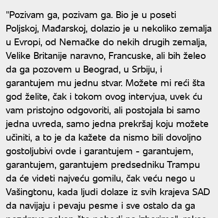
"Pozivam ga, pozivam ga. Bio je u poseti
Poljskoj, Mađarskoj, dolazio je u nekoliko zemalja
u Evropi, od Nemačke do nekih drugih zemalja,
Velike Britanije naravno, Francuske, ali bih želeo
da ga pozovem u Beograd, u Srbiju, i
garantujem mu jednu stvar. Možete mi reći šta
god želite, čak i tokom ovog intervjua, uvek ću
vam pristojno odgovoriti, ali postojala bi samo
jedna uvreda, samo jedna prekršaj koju možete
učiniti, a to je da kažete da nismo bili dovoljno
gostoljubivi ovde i garantujem - garantujem,
garantujem, garantujem predsedniku Trampu
da će videti najveću gomilu, čak veću nego u
Vašingtonu, kada ljudi dolaze iz svih krajeva SAD
da navijaju i pevaju pesme i sve ostalo da ga