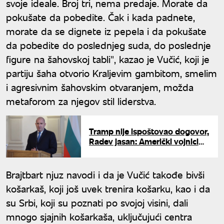
svoje ideale. Broj tri, nema predaje. Morate da
pokušate da pobedite. Čak i kada padnete,
morate da se dignete iz pepela i da pokušate
da pobedite do poslednjeg suda, do poslednje
figure na šahovskoj tabli", kazao je Vučić, koji je
partiju šaha otvorio Kraljevim gambitom, smelim
i agresivnim šahovskim otvaranjem, možda
metaforom za njegov stil liderstva.
Tramp nije ispoštovao dogovor,
Radev jasan: Američki vojnici
moraju da napuste Bugarsku
Brajtbart njuz navodi i da je Vučić takođe bivši
košarkaš, koji još uvek trenira košarku, kao i da
su Srbi, koji su poznati po svojoj visini, dali
mnogo sjajnih košarkaša, uključujući centra