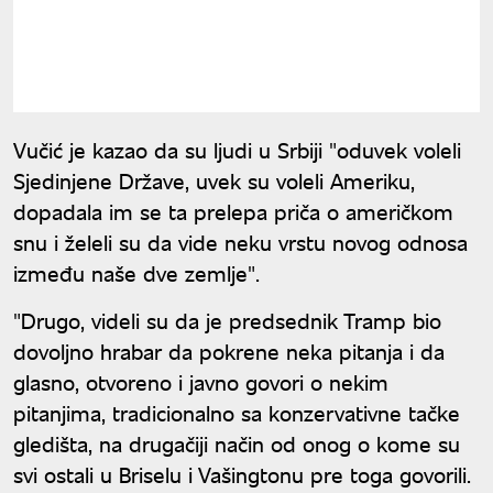
Vučić je kazao da su ljudi u Srbiji "oduvek voleli
Sjedinjene Države, uvek su voleli Ameriku,
dopadala im se ta prelepa priča o američkom
snu i želeli su da vide neku vrstu novog odnosa
između naše dve zemlje".
"Drugo, videli su da je predsednik Tramp bio
dovoljno hrabar da pokrene neka pitanja i da
glasno, otvoreno i javno govori o nekim
pitanjima, tradicionalno sa konzervativne tačke
gledišta, na drugačiji način od onog o kome su
svi ostali u Briselu i Vašingtonu pre toga govorili.