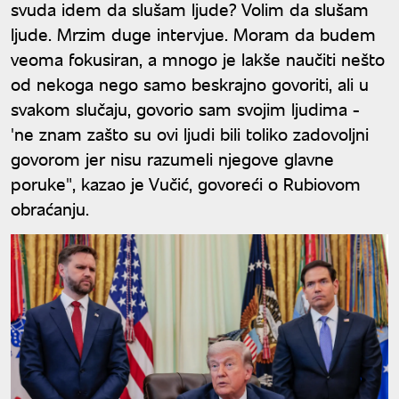
svuda idem da slušam ljude? Volim da slušam
ljude. Mrzim duge intervjue. Moram da budem
veoma fokusiran, a mnogo je lakše naučiti nešto
od nekoga nego samo beskrajno govoriti, ali u
svakom slučaju, govorio sam svojim ljudima -
'ne znam zašto su ovi ljudi bili toliko zadovoljni
govorom jer nisu razumeli njegove glavne
poruke", kazao je Vučić, govoreći o Rubiovom
obraćanju.