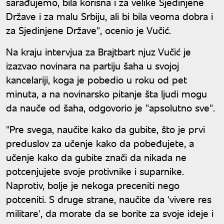
sarađujemo, bila korisna i za velike Sjedinjene
Države i za malu Srbiju, ali bi bila veoma dobra i
za Sjedinjene Države", ocenio je Vučić.
Na kraju intervjua za Brajtbart njuz Vučić je
izazvao novinara na partiju šaha u svojoj
kancelariji, koga je pobedio u roku od pet
minuta, a na novinarsko pitanje šta ljudi mogu
da nauče od šaha, odgovorio je "apsolutno sve".
"Pre svega, naučite kako da gubite, što je prvi
preduslov za učenje kako da pobeđujete, a
učenje kako da gubite znači da nikada ne
potcenjujete svoje protivnike i suparnike.
Naprotiv, bolje je nekoga preceniti nego
potceniti. S druge strane, naučite da 'vivere res
militare', da morate da se borite za svoje ideje i