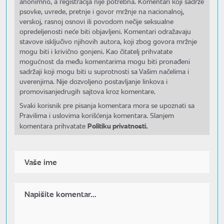
anonimno, a registracija nije potrebna. Komentari koji sadrže
psovke, uvrede, pretnje i govor mržnje na nacionalnoj,
verskoj, rasnoj osnovi ili povodom nečije seksualne
opredeljenosti neće biti objavljeni. Komentari odražavaju
stavove isključivo njihovih autora, koji zbog govora mržnje
mogu biti i krivično gonjeni. Kao čitatelj prihvatate
mogućnost da među komentarima mogu biti pronađeni
sadržaji koji mogu biti u suprotnosti sa Vašim načelima i
uverenjima. Nije dozvoljeno postavljanje linkova i
promovisanjedrugih sajtova kroz komentare.
Svaki korisnik pre pisanja komentara mora se upoznati sa
Pravilima i uslovima korišćenja komentara. Slanjem
Politiku privatnosti.
komentara prihvatate