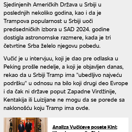
Sjedinjenih Američkih Država u Srbiji u
poslednjih nekoliko godina, kao i da je
Trampova popularnost u Srbiji uoči
predsedničkih izbora u SAD 2024. godine
dostigla astronomske razmere, kada je tri
četvrtine Srba želelo njegovu pobedu.
Vučić je u intervjuu, koji je dao pre odlaska u
Peking prošle nedelje, a koji je objavljen danas,
rekao da u Srbiji Tramp ima "ubedljivo najveću
podršku" u odnosu na bilo koji drugi deo Evrope
i da čak ni države poput Zapadne Virdžinije,
Kentakija ili Luizijane ne mogu da se porede sa
naklonošću koju Tramp ima ovde.
Analiza Vučićeve posete Kini: