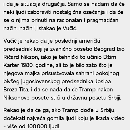
i da je situacija drugačija. Samo se nadam da će
neki ljudi zaboraviti nostalgična osećanja i da će
se o njima brinuti na racionalan i pragmatičan
način. način", istakao je Vučić.
Vučić je rekao da je poslednji američki
predsednik koji je zvanično posetio Beograd bio
Ričard Nikson, iako je tehnički to učinio Džimi
Karter 1980. godine, ali to je bilo zato što je
njegova majka prisustvovala sahrani pokojnog
bivšeg jugoslovenskog predsednika Josipa
Broza Tita, i da se nada da će Tramp nakon
Niksonove posete stići u državnu posetu Srbiji.
Rekao je da će ga, ako Tramp dođe u Srbiju,
dočekati najveća gomila ljudi koju je ikada video
- više od 100.000 ljudi.