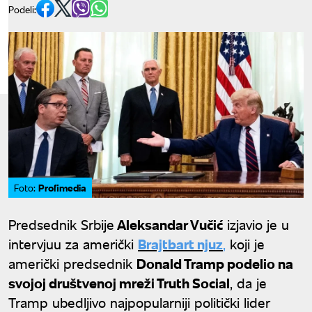
Podeli:
Profimedia
Foto:
Predsednik Srbije
Aleksandar Vučić
izjavio je u
intervjuu za američki
Brajtbart njuz
,
koji je
američki predsednik
Donald Tramp podelio na
svojoj društvenoj mreži Truth Social
, da je
Tramp ubedljivo najpopularniji politički lider