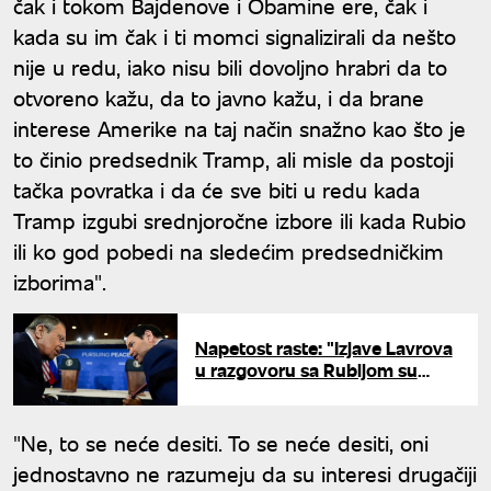
čak i tokom Bajdenove i Obamine ere, čak i
kada su im čak i ti momci signalizirali da nešto
nije u redu, iako nisu bili dovoljno hrabri da to
otvoreno kažu, da to javno kažu, i da brane
interese Amerike na taj način snažno kao što je
to činio predsednik Tramp, ali misle da postoji
tačka povratka i da će sve biti u redu kada
Tramp izgubi srednjoročne izbore ili kada Rubio
ili ko god pobedi na sledećim predsedničkim
izborima".
Napetost raste: "Izjave Lavrova
u razgovoru sa Rubijom su
drska provokacija"
"Ne, to se neće desiti. To se neće desiti, oni
jednostavno ne razumeju da su interesi drugačiji