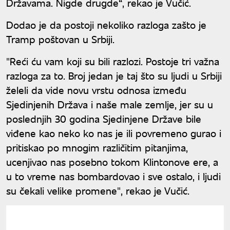
Državama. Nigde drugde“, rekao je Vučić.
Dodao je da postoji nekoliko razloga zašto je
Tramp poštovan u Srbiji.
"Reći ću vam koji su bili razlozi. Postoje tri važna
razloga za to. Broj jedan je taj što su ljudi u Srbiji
želeli da vide novu vrstu odnosa između
Sjedinjenih Država i naše male zemlje, jer su u
poslednjih 30 godina Sjedinjene Države bile
viđene kao neko ko nas je ili povremeno gurao i
pritiskao po mnogim različitim pitanjima,
ucenjivao nas posebno tokom Klintonove ere, a
u to vreme nas bombardovao i sve ostalo, i ljudi
su čekali velike promene", rekao je Vučić.