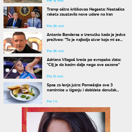
Pre 19 min
Tramp oštro kritikovao Hegseta: Nestašica
raketa zaustavila nove udare na Iran
Pre 26 min
Antonio Banderas o trenutku kada je jedva
preživeo: "To je najbolja stvar koja mi se
desila"
Pre 36 min
Adriana Vilagoš kreće po evropsko zlato:
"Cilj je da bacim dalje nego ove sezone"
Pre 51 min
Spas za lenja jutra: Pomešajte ove 3
namirnice u tiganju i dobićete doručak
dostojan najboljeg restorana
Pre 1 h