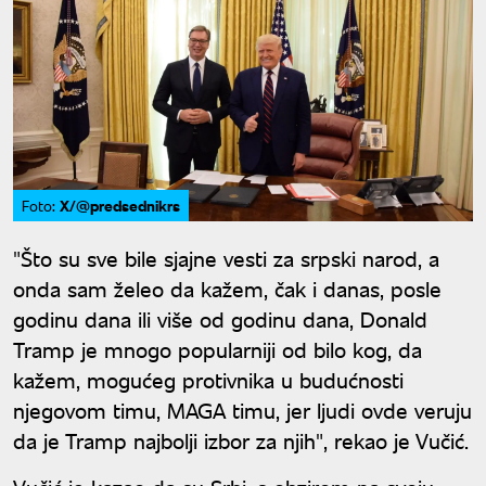
X/@predsednikrs
Foto:
"Što su sve bile sjajne vesti za srpski narod, a
onda sam želeo da kažem, čak i danas, posle
godinu dana ili više od godinu dana, Donald
Tramp je mnogo popularniji od bilo kog, da
kažem, mogućeg protivnika u budućnosti
njegovom timu, MAGA timu, jer ljudi ovde veruju
da je Tramp najbolji izbor za njih", rekao je Vučić.