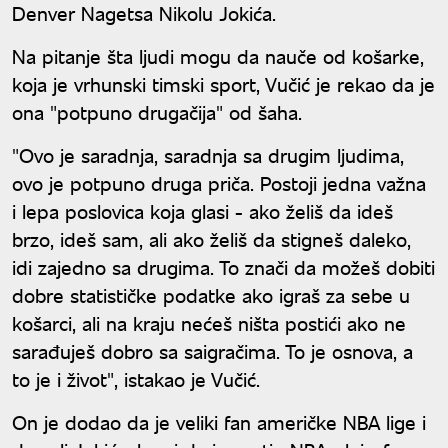
Denver Nagetsa Nikolu Jokića.
Na pitanje šta ljudi mogu da nauče od košarke,
koja je vrhunski timski sport, Vučić je rekao da je
ona "potpuno drugačija" od šaha.
"Ovo je saradnja, saradnja sa drugim ljudima,
ovo je potpuno druga priča. Postoji jedna važna
i lepa poslovica koja glasi - ako želiš da ideš
brzo, ideš sam, ali ako želiš da stigneš daleko,
idi zajedno sa drugima. To znači da možeš dobiti
dobre statističke podatke ako igraš za sebe u
košarci, ali na kraju nećeš ništa postići ako ne
sarađuješ dobro sa saigračima. To je osnova, a
to je i život", istakao je Vučić.
On je dodao da je veliki fan američke NBA lige i