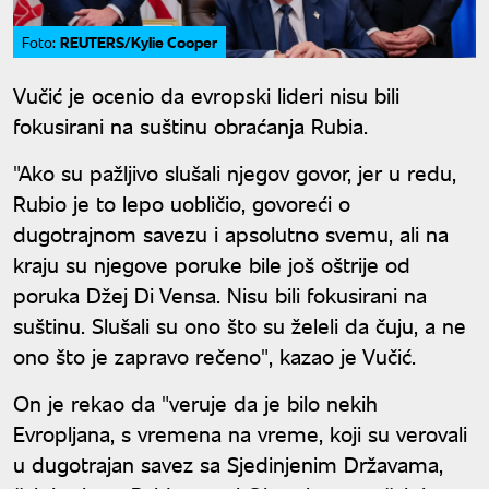
REUTERS/Kylie Cooper
Foto:
Vučić je ocenio da evropski lideri nisu bili
fokusirani na suštinu obraćanja Rubia.
"Ako su pažljivo slušali njegov govor, jer u redu,
Rubio je to lepo uobličio, govoreći o
dugotrajnom savezu i apsolutno svemu, ali na
kraju su njegove poruke bile još oštrije od
poruka Džej Di Vensa. Nisu bili fokusirani na
suštinu. Slušali su ono što su želeli da čuju, a ne
ono što je zapravo rečeno", kazao je Vučić.
On je rekao da "veruje da je bilo nekih
Evropljana, s vremena na vreme, koji su verovali
u dugotrajan savez sa Sjedinjenim Državama,