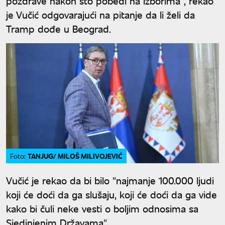
pozdrave nakon što pobedi na izborima", rekao
je Vučić odgovarajući na pitanje da li želi da
Tramp dođe u Beograd.
TANJUG/ MILOŠ MILIVOJEVIĆ
Foto:
Vučić je rekao da bi bilo "najmanje 100.000 ljudi
koji će doći da ga slušaju, koji će doći da ga vide
kako bi čuli neke vesti o boljim odnosima sa
Sjedinjenim Državama".