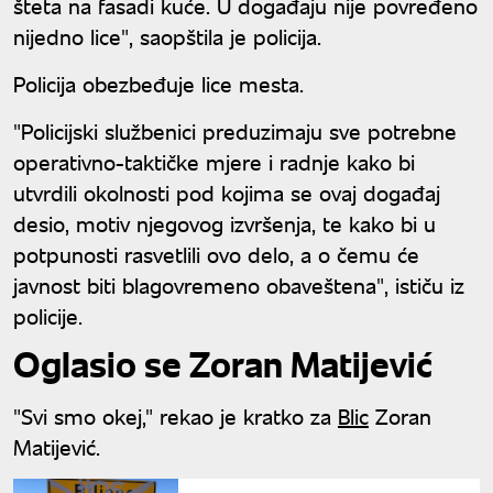
šteta na fasadi kuće. U događaju nije povređeno
nijedno lice", saopštila je policija.
Policija obezbeđuje lice mesta.
"Policijski službenici preduzimaju sve potrebne
operativno-taktičke mjere i radnje kako bi
utvrdili okolnosti pod kojima se ovaj događaj
desio, motiv njegovog izvršenja, te kako bi u
potpunosti rasvetlili ovo delo, a o čemu će
javnost biti blagovremeno obaveštena", ističu iz
policije.
Oglasio se Zoran Matijević
"Svi smo okej," rekao je kratko za
Blic
Zoran
Matijević.