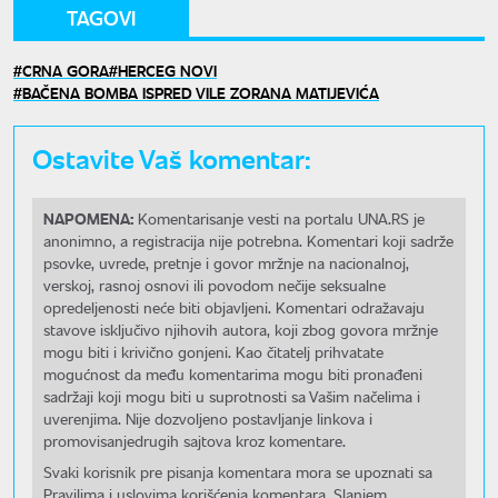
TAGOVI
CRNA GORA
HERCEG NOVI
BAČENA BOMBA ISPRED VILE ZORANA MATIJEVIĆA
Ostavite Vaš komentar:
NAPOMENA:
Komentarisanje vesti na portalu UNA.RS je
anonimno, a registracija nije potrebna. Komentari koji sadrže
psovke, uvrede, pretnje i govor mržnje na nacionalnoj,
verskoj, rasnoj osnovi ili povodom nečije seksualne
opredeljenosti neće biti objavljeni. Komentari odražavaju
stavove isključivo njihovih autora, koji zbog govora mržnje
mogu biti i krivično gonjeni. Kao čitatelj prihvatate
mogućnost da među komentarima mogu biti pronađeni
sadržaji koji mogu biti u suprotnosti sa Vašim načelima i
uverenjima. Nije dozvoljeno postavljanje linkova i
promovisanjedrugih sajtova kroz komentare.
Svaki korisnik pre pisanja komentara mora se upoznati sa
Pravilima i uslovima korišćenja komentara. Slanjem