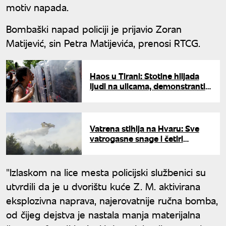
motiv napada.
Bombaški napad policiji je prijavio Zoran
Matijević, sin Petra Matijevića, prenosi RTCG.
Haos u Tirani: Stotine hiljada
ljudi na ulicama, demonstranti
nosili kovčeg i poruku za Edija
Ramu
Vatrena stihija na Hvaru: Sve
vatrogasne snage i četiri
kanadera na terenu
"Izlaskom na lice mesta policijski službenici su
utvrdili da je u dvorištu kuće Z. M. aktivirana
eksplozivna naprava, najerovatnije ručna bomba,
od čijeg dejstva je nastala manja materijalna