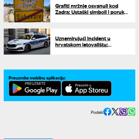
Grafiti mržnje osvanuli kod
Zadra: Ustaški simboli i poruke
povezane sa "Olujom"
Uznemirujući incident u
hrvatskom letovalištu:
Specijalnim naočarima snimao
decu, pronađen pornografski
sadržaj
Preuzmite mobilnu aplikaciju:
Podeli: