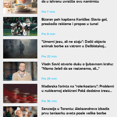
da u ishranu uvrstite ovu namirnicu
Pre 7 min
Bizaran peh kapitena Korićibe: Slavio gol,
preskočio reklame i propao u tunel
Pre 8 min
"Umorni jesu, ali ne staju": Dačić objavio
snimak borbe sa vatrom u Deliblatskoj
peščari
Pre 20 min
Vladn Savić otvorio dušu o ljubavnom krahu:
"NIsmo želeli da se rastanemo, ali..."
Pre 29 min
Mađarska forinta na "rolerkosteru": Problemi
u nuklearnoj elektrani Pakš dodatno tresu
valutu
Pre 36 min
Senzacija u Torontu: Aleksandrova izbacila
prvu teniserku sveta posle velike borbe