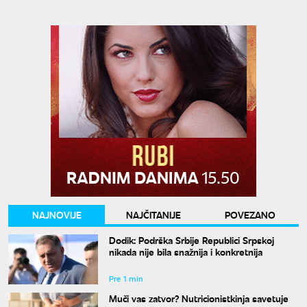
NAJNOVIJE
NAJČITANIJE
POVEZANO
Dodik: Podrška Srbije Republici Srpskoj
nikada nije bila snažnija i konkretnija
Pre 1 min
Muči vas zatvor? Nutricionistkinja savetuje