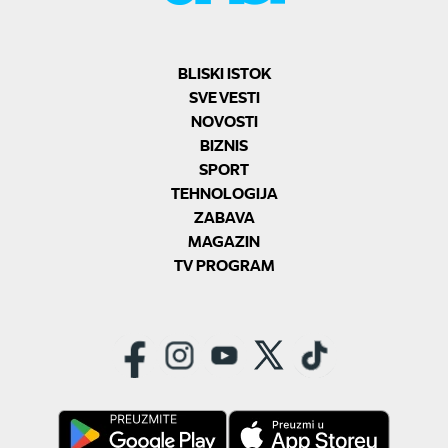
BLISKI ISTOK
SVE VESTI
NOVOSTI
BIZNIS
SPORT
TEHNOLOGIJA
ZABAVA
MAGAZIN
TV PROGRAM