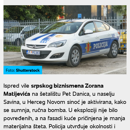
Shutterstock
Foto:
Ispred vile
srpskog biznismena Zorana
Matijevića
na šetalištu Pet Danica, u naselju
Savina, u Herceg Novom sinoć je aktivirana, kako
se sumnja, ručna bomba. U eksploziji nije bilo
povređenih, a na fasadi kuće pričinjena je manja
materijalna šteta. Policija utvrđuje okolnosti i