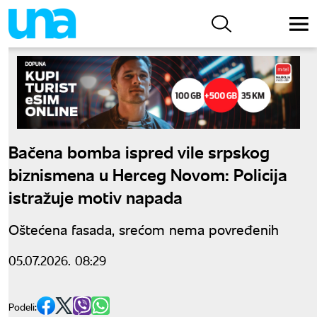
Bačena bomba ispred vile srpskog
biznismena u Herceg Novom: Policija
istražuje motiv napada
Oštećena fasada, srećom nema povređenih
05.07.2026. 08:29
Podeli: