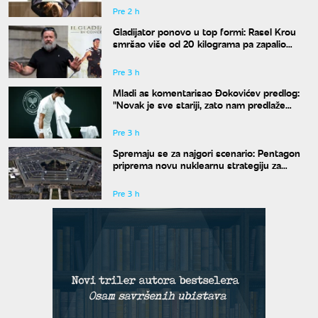
Pre 2 h
Gladijator ponovo u top formi: Rasel Krou
smršao više od 20 kilograma pa zapalio
društvene mreže novim izgledom
Pre 3 h
Mladi as komentarisao Đokovićev predlog:
"Novak je sve stariji, zato nam predlaže
kraće mečeve"
Pre 3 h
Spremaju se za najgori scenario: Pentagon
priprema novu nuklearnu strategiju za
eventualni sukob sa Rusijom i Kinom
Pre 3 h