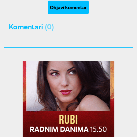
Objavi komentar
Komentari
(0)