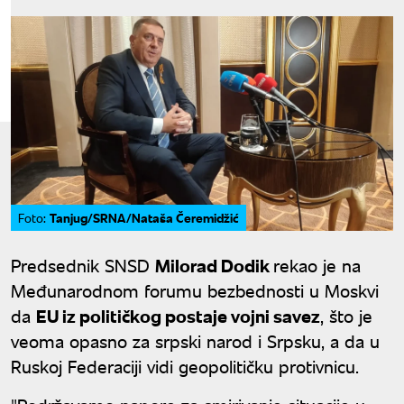
Tanjug/SRNA/Nataša Čeremidžić
Foto:
Predsednik SNSD
Milorad Dodik
rekao je na
Međunarodnom forumu bezbednosti u Moskvi
da
EU iz političkog postaje vojni savez
, što je
veoma opasno za srpski narod i Srpsku, a da u
Ruskoj Federaciji vidi geopolitičku protivnicu.