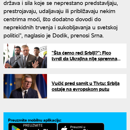
država i sila koje se neprestano predstavljaju,
prestrojavaju, udaljavaju ili približavaju nekim
centrima moći, što dodatno dovodi do
neprekidnih trvenja i sukobljavanja u svetskoj
politici", naglasio je Dodik, prenosi Srna.
"Šta ćemo reći Srbiji?": Fico
tvrdi da Ukrajina nije spremna
za članstvo u EU
Vučić pred samit u Tivtu: Srbija
ostaje na evropskom putu
Preuzmite mobilnu aplikaciju: