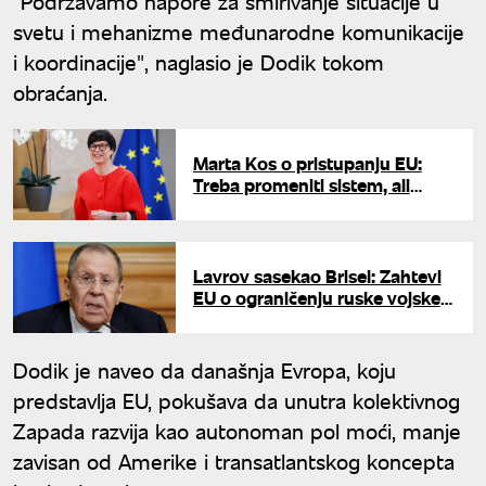
"Podržavamo napore za smirivanje situacije u
svetu i mehanizme međunarodne komunikacije
i koordinacije", naglasio je Dodik tokom
obraćanja.
Marta Kos o pristupanju EU:
Treba promeniti sistem, ali
nema popuštanja u osnovnim
principima
Lavrov sasekao Brisel: Zahtevi
EU o ograničenju ruske vojske
su čisti idiotizam
Dodik je naveo da današnja Evropa, koju
predstavlja EU, pokušava da unutra kolektivnog
Zapada razvija kao autonoman pol moći, manje
zavisan od Amerike i transatlantskog koncepta