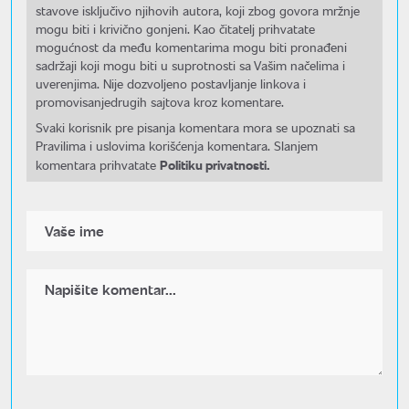
stavove isključivo njihovih autora, koji zbog govora mržnje
mogu biti i krivično gonjeni. Kao čitatelj prihvatate
mogućnost da među komentarima mogu biti pronađeni
sadržaji koji mogu biti u suprotnosti sa Vašim načelima i
uverenjima. Nije dozvoljeno postavljanje linkova i
promovisanjedrugih sajtova kroz komentare.
Svaki korisnik pre pisanja komentara mora se upoznati sa
Pravilima i uslovima korišćenja komentara. Slanjem
Politiku privatnosti.
komentara prihvatate