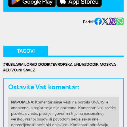
Podeli:
TAGOVI
RUSIJA
MILORAD DODIK
EVROPSKA UNIJA
DODIK MOSKVA
EU VOJNI SAVEZ
Ostavite Vaš komentar:
NAPOMENA:
Komentarisanje vesti na portalu UNA.RS je
anonimno, a registracija nije potrebna. Komentari koji sadrže
psovke, uvrede, pretnje i govor mržnje na nacionalnoj,
verskoj, rasnoj osnovi ili povodom nečije seksualne
opredeljenosti neće biti objavljeni. Komentari odražavaju