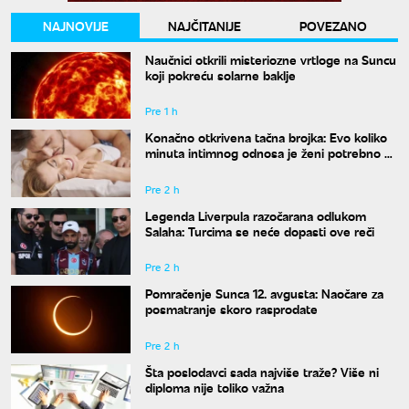
NAJNOVIJE
NAJČITANIJE
POVEZANO
Naučnici otkrili misteriozne vrtloge na Suncu
koji pokreću solarne baklje
Pre 1 h
Konačno otkrivena tačna brojka: Evo koliko
minuta intimnog odnosa je ženi potrebno da
bi bila potpuno zadovoljna
Pre 2 h
Legenda Liverpula razočarana odlukom
Salaha: Turcima se neće dopasti ove reči
Pre 2 h
Pomračenje Sunca 12. avgusta: Naočare za
posmatranje skoro rasprodate
Pre 2 h
Šta poslodavci sada najviše traže? Više ni
diploma nije toliko važna