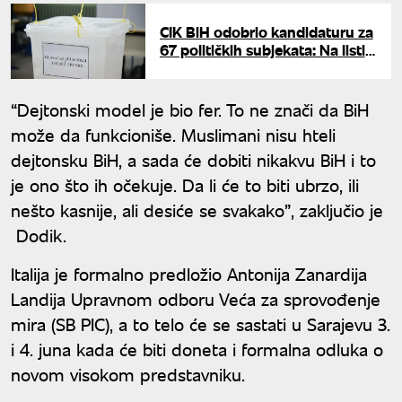
CIK BiH odobrio kandidaturu za
67 političkih subjekata: Na listi i
SNSD
“Dejtonski model je bio fer. To ne znači da BiH
može da funkcioniše. Muslimani nisu hteli
dejtonsku BiH, a sada će dobiti nikakvu BiH i to
je ono što ih očekuje. Da li će to biti ubrzo, ili
nešto kasnije, ali desiće se svakako”, zaključio je
Dodik.
Italija je formalno predložio Antonija Zanardija
Landija Upravnom odboru Veća za sprovođenje
mira (SB PIC), a to telo će se sastati u Sarajevu 3.
i 4. juna kada će biti doneta i formalna odluka o
novom visokom predstavniku.