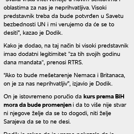
oblastima za nas je neprihvatljiva. Visoki
predstavnik treba da bude potvrđen u Savetu
bezbednosti UN i mi verujemo da će se to
desiti”, kazao je Dodik.
Kako je dodao, na taj način bi visoki predstavnik
imao dodatni legitimitet "za tih svojih godinu
dana mandata", prenosi RTRS.
“Ako to bude mešetarenje Nemaca i Britanaca,
on je za nas neprihvatljiv”, izjavio je Dodik.
On je istovremeno poručio da
kurs prema BiH
mora da bude promenjen
i da to više nije stvar
ni njegove želje da se to dogodi, niti želje
Sarajeva da se to ne desi.
Dodik je rekao da je vreme pokazalo da je