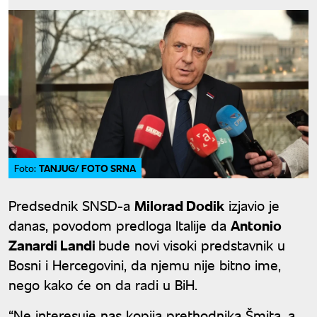
TANJUG/ FOTO SRNA
Foto:
Predsednik SNSD-a
Milorad Dodik
izjavio je
danas, povodom predloga Italije da
Antonio
Zanardi Landi
bude novi visoki predstavnik u
Bosni i Hercegovini, da njemu nije bitno ime,
nego kako će on da radi u BiH.
“Ne interesuje nas kopija prethodnika Šmita, a