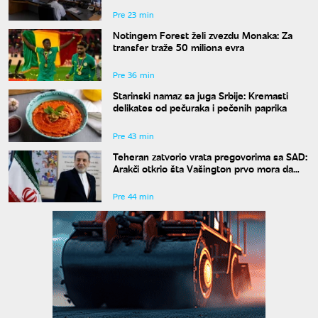
Pre 23 min
Notingem Forest želi zvezdu Monaka: Za
transfer traže 50 miliona evra
Pre 36 min
Starinski namaz sa juga Srbije: Kremasti
delikates od pečuraka i pečenih paprika
Pre 43 min
Teheran zatvorio vrata pregovorima sa SAD:
Arakči otkrio šta Vašington prvo mora da
uradi
Pre 44 min