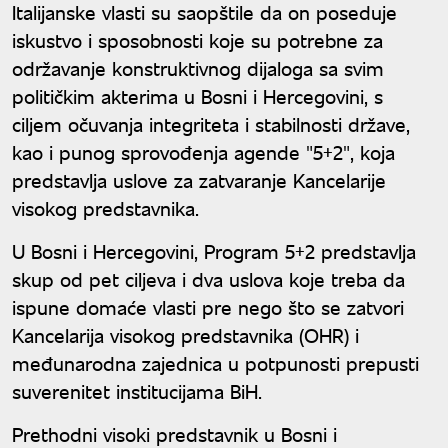
Italijanske vlasti su saopštile da on poseduje
iskustvo i sposobnosti koje su potrebne za
održavanje konstruktivnog dijaloga sa svim
političkim akterima u Bosni i Hercegovini, s
ciljem očuvanja integriteta i stabilnosti države,
kao i punog sprovođenja agende "5+2", koja
predstavlja uslove za zatvaranje Kancelarije
visokog predstavnika.
U Bosni i Hercegovini, Program 5+2 predstavlja
skup od pet ciljeva i dva uslova koje treba da
ispune domaće vlasti pre nego što se zatvori
Kancelarija visokog predstavnika (OHR) i
međunarodna zajednica u potpunosti prepusti
suverenitet institucijama BiH.
Prethodni visoki predstavnik u Bosni i