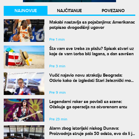
NAJNOVIJE
NAJČITANIJE
POVEZANO
Makabi nastavlja sa pojačanjima: Amerikanac
potpisao dvogodišnji ugovor
Pre 1 min
Šta vam sve treba za plažu? Spisak stvari uz
koje će vam torba biti lagana, a dan savršen
Pre 3 min
Vučić najavio novu atrakciju Beograda:
Otkrio kako će izgledati Stari železnički most
i kada će biti gotov
Pre 9 min
Legendarni roker se povlači sa scene:
Očekuje ga operacija na otvorenom srcu
Pre 23 min
Alarm zbog istorijski niskog Dunava:
Proizvodnja struje pala 50 odsto, evo da li je
snabdevanje ugroženo