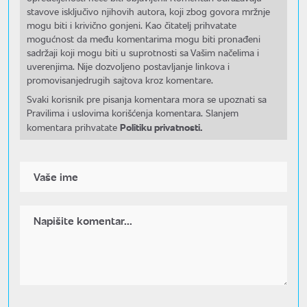
stavove isključivo njihovih autora, koji zbog govora mržnje
mogu biti i krivično gonjeni. Kao čitatelj prihvatate
mogućnost da među komentarima mogu biti pronađeni
sadržaji koji mogu biti u suprotnosti sa Vašim načelima i
uverenjima. Nije dozvoljeno postavljanje linkova i
promovisanjedrugih sajtova kroz komentare.
Svaki korisnik pre pisanja komentara mora se upoznati sa
Pravilima i uslovima korišćenja komentara. Slanjem
Politiku privatnosti.
komentara prihvatate