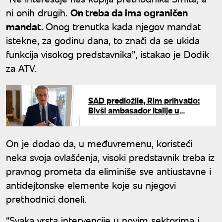
ni onih drugih.
On treba da ima ograničen
mandat.
Onog trenutka kada njegov mandat
istekne, za godinu dana, to znači da se ukida
funkcija visokog predstavnika”, istakao je Dodik
za ATV.
SAD predložile, Rim prihvatio:
Bivši ambasador Italije u
Beogradu kandidat za visokog
predstavnika u BiH
On je dodao da, u međuvremenu, koristeći
neka svoja ovlašćenja, visoki predstavnik treba iz
pravnog prometa da eliminiše sve antiustavne i
antidejtonske elemente koje su njegovi
prethodnici doneli.
“Svaka vrsta intervencije u novim sektorima i