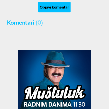
Objavi komentar
Komentari
(0)