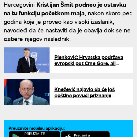
Hercegovini
Kristijan Šmit podneo je ostavku
na tu funkciju početkom maja
, nakon skoro pet
godina koje je proveo kao visoki izaslanik,
navodeći da će nastaviti da je obavlja dok se ne
izabere njegov naslednik.
Plenković: Hrvatska podržava
evropski put Crne Gore, ali
mora da ispuni još neke
kriterijume
Knežević najavio da će još
opština povući priznanje
Kosova: "Posle Zete,
otpriznavanje u Pljevljima,
Andrijevici, Beranu..."
Preuzmite mobilnu aplikaciju: