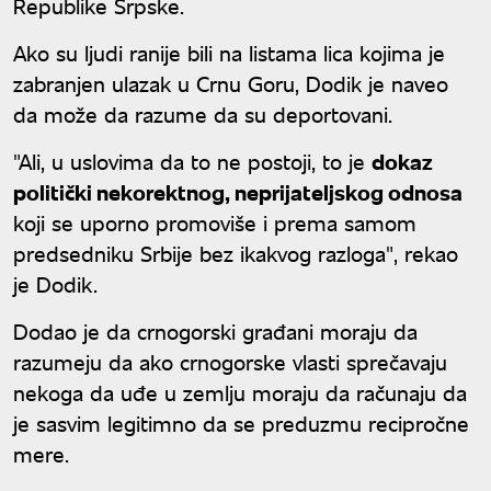
Republike Srpske.
Ako su ljudi ranije bili na listama lica kojima je
zabranjen ulazak u Crnu Goru, Dodik je naveo
da može da razume da su deportovani.
"Ali, u uslovima da to ne postoji, to je
dokaz
politički nekorektnog, neprijateljskog odnosa
koji se uporno promoviše i prema samom
predsedniku Srbije bez ikakvog razloga", rekao
je Dodik.
Dodao je da crnogorski građani moraju da
razumeju da ako crnogorske vlasti sprečavaju
nekoga da uđe u zemlju moraju da računaju da
je sasvim legitimno da se preduzmu recipročne
mere.