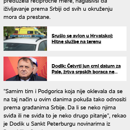
preduzela recipročne mere, naglasivši da
iživljavanje prema Srbiji od svih u okruženju
mora da prestane.
Srušio se avion u Hrvatskoj:
Hitne službe na terenu
Dodik: Četvrti jun crni datum za
Pale, žrtva srpskih boraca ne
sme biti zaboravljena
"Samim tim i Podgorica koja nije oklevala da se
na taj način u ovim danima pokuša tako odnositi
prema građanima Srbije. Da li se neko njima
sviđa ili ne sviđa to je neko drugo pitanje", rekao
je Dodik u Sankt Peterburgu novinarima iz