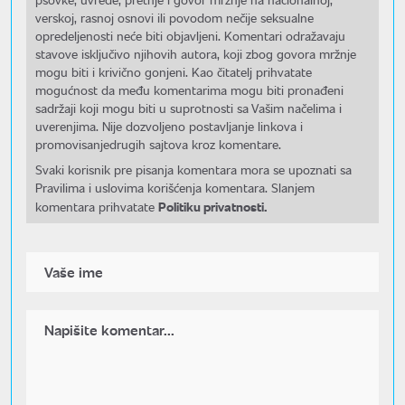
verskoj, rasnoj osnovi ili povodom nečije seksualne
opredeljenosti neće biti objavljeni. Komentari odražavaju
stavove isključivo njihovih autora, koji zbog govora mržnje
mogu biti i krivično gonjeni. Kao čitatelj prihvatate
mogućnost da među komentarima mogu biti pronađeni
sadržaji koji mogu biti u suprotnosti sa Vašim načelima i
uverenjima. Nije dozvoljeno postavljanje linkova i
promovisanjedrugih sajtova kroz komentare.
Svaki korisnik pre pisanja komentara mora se upoznati sa
Pravilima i uslovima korišćenja komentara. Slanjem
Politiku privatnosti.
komentara prihvatate