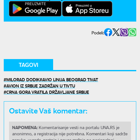
Podeli:
TAGOVI
MILORAD DODIK
AVIO LINIJA BEOGRAD TIVAT
AVION IZ SRBIJE ZADRŽAN U TIVTU
CRNA GORA VRATILA DRŽAVLJANE SRBIJE
Ostavite Vaš komentar:
NAPOMENA:
Komentarisanje vesti na portalu UNA.RS je
anonimno, a registracija nije potrebna. Komentari koji sadrže
psovke, uvrede, pretnje i govor mržnje na nacionalnoj,