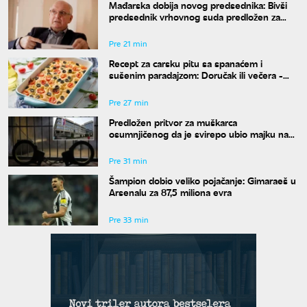
Mađarska dobija novog predsednika: Bivši
predsednik vrhovnog suda predložen za
funkciju
Pre 21 min
Recept za carsku pitu sa spanaćem i
sušenim paradajzom: Doručak ili večera -
svejedno je
Pre 27 min
Predložen pritvor za muškarca
osumnjičenog da je svirepo ubio majku na
Novom Beogradu
Pre 31 min
Šampion dobio veliko pojačanje: Gimaraeš u
Arsenalu za 87,5 miliona evra
Pre 33 min