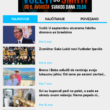
NAJNOVIJE
NAJČITANIJE
POVEZANO
Vučić: U septembru otvaramo fabriku
dronova sa Izraelcima
Pre 5 min
Zvanično: Saša Lukić novi fudbaler Ipsviča
Pre 6 min
Brena i Boba odlučili da rentiraju svoju
luksuznu jahtu: Od cene po sezoni zavrteće
vam se u glavi
Pre 7 min
Svi su kupovali peći na pelet, a sada se
okreću ovom rešenju: Nema pepela ni
svakodnevnog loženja
Pre 15 min