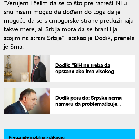
"Verujem i želim da se to što pre razreši. Ni u
snu nisam mogao da dođem do toga da je
moguće da se s crnogorske strane preduzimaju
takve mere, ali Srbija mora da se brani i ja
stojim na strani Srbije", istakao je Dodik, prenela
je Srna.
Dodik: "BiH ne treba da
opstane ako ima visokog
predstavnika"
Dodik poručio: Srpska nema
nameru da problematizuje
situaciju u BiH, borićemo se
politički
Preuzmite mobilnu aplikaciju: