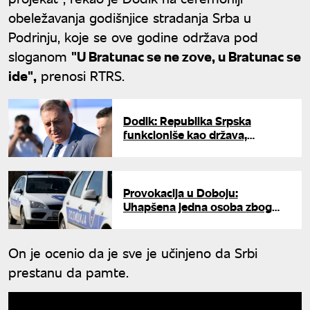
obeležavanja godišnjice stradanja Srba u
Podrinju, koje se ove godine održava pod
sloganom
"U Bratunac se ne zove, u Bratunac se
ide",
prenosi RTRS.
Dodik: Republika Srpska
funkcioniše kao država,
institucije pokazale punu
stabilnost
Provokacija u Doboju:
Uhapšena jedna osoba zbog
isticanja ratne zastave tzv.
Armije BiH
On je ocenio da je sve je učinjeno da Srbi
prestanu da pamte.