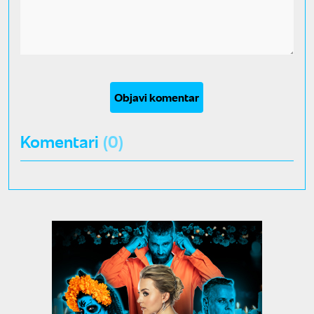
Objavi komentar
Komentari
(0)