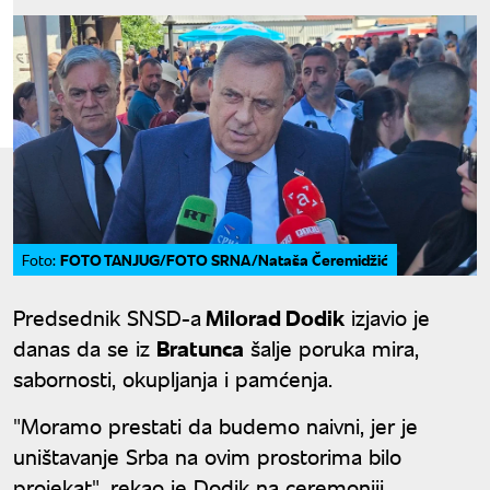
FOTO TANJUG/FOTO SRNA/Nataša Čeremidžić
Foto:
Predsednik SNSD-a
Milorad Dodik
izjavio je
danas da se iz
Bratunca
šalje poruka mira,
sabornosti, okupljanja i pamćenja.
"Moramo prestati da budemo naivni, jer je
uništavanje Srba na ovim prostorima bilo
projekat", rekao je Dodik na ceremoniji