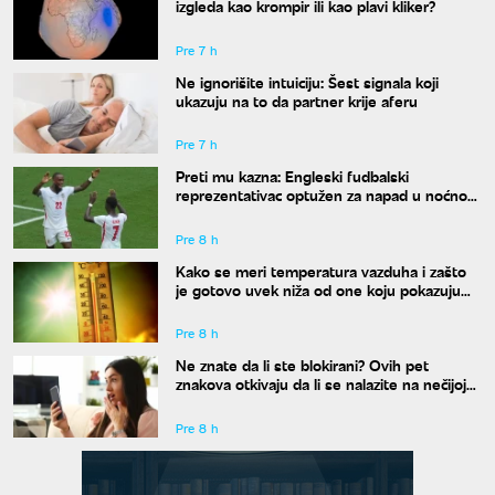
izgleda kao krompir ili kao plavi kliker?
Pre 7 h
Ne ignorišite intuiciju: Šest signala koji
ukazuju na to da partner krije aferu
Pre 7 h
Preti mu kazna: Engleski fudbalski
reprezentativac optužen za napad u noćnom
klubu
Pre 8 h
Kako se meri temperatura vazduha i zašto
je gotovo uvek niža od one koju pokazuju
naši termometri
Pre 8 h
Ne znate da li ste blokirani? Ovih pet
znakova otkivaju da li se nalazite na nečijoj
"crnoj listi"
Pre 8 h