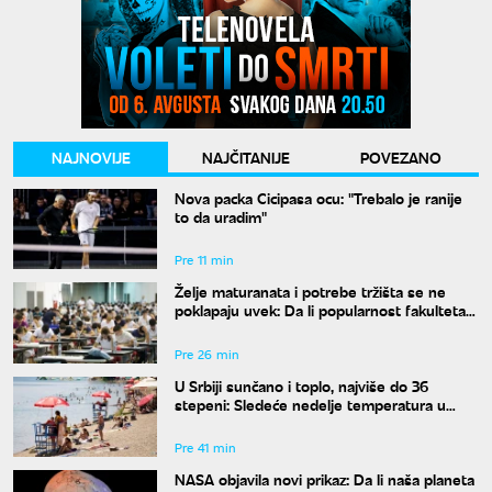
NAJNOVIJE
NAJČITANIJE
POVEZANO
Nova packa Cicipasa ocu: "Trebalo je ranije
to da uradim"
Pre 11 min
Želje maturanata i potrebe tržišta se ne
poklapaju uvek: Da li popularnost fakulteta
znači i siguran posao?
Pre 26 min
U Srbiji sunčano i toplo, najviše do 36
stepeni: Sledeće nedelje temperatura u
porastu
Pre 41 min
NASA objavila novi prikaz: Da li naša planeta