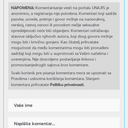
NAPOMENA:
Komentarisanje vesti na portalu UNA.RS je
anonimno, a registracija nije potrebna. Komentari koji sadrže
psovke, uvrede, pretnje i govor mržnje na nacionalnoj,
verskoj, rasnoj osnovi ili povodom nečije seksualne
opredeljenosti neće biti objavljeni. Komentari odražavaju
stavove isključivo njihovih autora, koji zbog govora mržnje
mogu biti i krivično gonjeni. Kao čitatelj prihvatate
mogućnost da među komentarima mogu biti pronađeni
sadržaji koji mogu biti u suprotnosti sa Vašim načelima i
uverenjima. Nije dozvoljeno postavljanje linkova i
promovisanjedrugih sajtova kroz komentare.
Svaki korisnik pre pisanja komentara mora se upoznati sa
Pravilima i uslovima korišćenja komentara. Slanjem
Politiku privatnosti.
komentara prihvatate