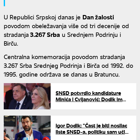
U Republici Srpskoj danas je
Dan žalosti
povodom obeležavanja više od tri decenije od
stradanja
3.267 Srba
u Srednjem Podrinju i
Birču.
Centralna komemoracija povodom stradanja
3.267 Srba Srednjeg Podrinja i Birča od 1992. do
1995. godine održava se danas u Bratuncu.
SNSD potvrdio kandidature
Minića i Cvijanović: Dodik im
dao punu podršku
Igor Dodik: "Čast je biti nosilac
liste SNSD-a, politiku sam učio
od najboljeg - od oca"