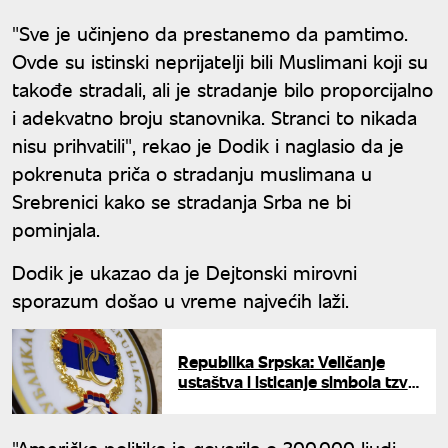
"Sve je učinjeno da prestanemo da pamtimo.
Ovde su istinski neprijatelji bili Muslimani koji su
takođe stradali, ali je stradanje bilo proporcijalno
i adekvatno broju stanovnika. Stranci to nikada
nisu prihvatili", rekao je Dodik i naglasio da je
pokrenuta priča o stradanju muslimana u
Srebrenici kako se stradanja Srba ne bi
pominjala.
Dodik je ukazao da je Dejtonski mirovni
sporazum došao u vreme najvećih laži.
Republika Srpska: Veličanje
ustaštva i isticanje simbola tzv.
Armije RBiH postaće krivično
delo
"Američka politika je govorila o 300.000 ljudi