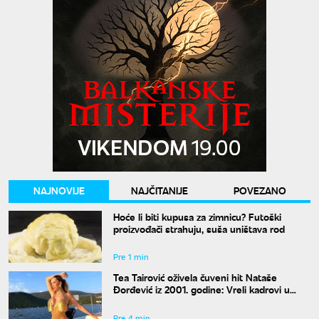
NAJNOVIJE
NAJČITANIJE
POVEZANO
Hoće li biti kupusa za zimnicu? Futoški
proizvođači strahuju, suša uništava rod
Pre 1 min
Tea Tairović oživela čuveni hit Nataše
Đorđević iz 2001. godine: Vreli kadrovi u
spotu
Pre 4 min