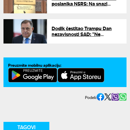
poslanika NSRS: Na snazi
ostaju Šmitove izmene
Krivičnog zakona
Dodik čestitao Trampu Dan
nezavisnosti SAD: "Ne
zaboravimo prijateljstvo naših
naroda"
Preuzmite mobilnu aplikaciju:
Podeli:
TAGOVI