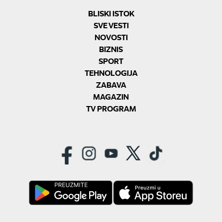
BLISKI ISTOK
SVE VESTI
NOVOSTI
BIZNIS
SPORT
TEHNOLOGIJA
ZABAVA
MAGAZIN
TV PROGRAM