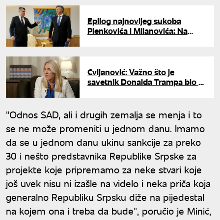
Epilog najnovijeg sukoba
Plenkovića i Milanovića: Na
vojnu paradu u Parizu ne idu
hrvatski vojnici, već policajci
Cvijanović: Važno što je
savetnik Donalda Trampa bio u
Bratuncu
"Odnos SAD, ali i drugih zemalja se menja i to
se ne može promeniti u jednom danu. Imamo
da se u jednom danu ukinu sankcije za preko
30 i nešto predstavnika Republike Srpske za
projekte koje pripremamo za neke stvari koje
još uvek nisu ni izašle na videlo i neka priča koja
generalno Republiku Srpsku diže na pijedestal
na kojem ona i treba da bude", poručio je Minić,