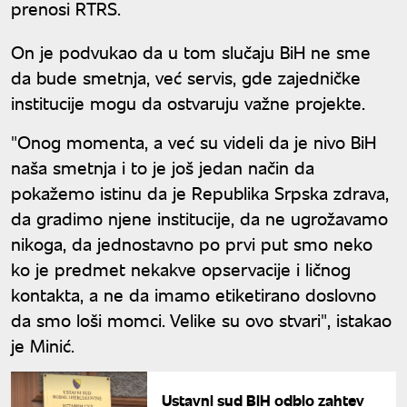
prenosi RTRS.
On je podvukao da u tom slučaju BiH ne sme
da bude smetnja, već servis, gde zajedničke
institucije mogu da ostvaruju važne projekte.
"Onog momenta, a već su videli da je nivo BiH
naša smetnja i to je još jedan način da
pokažemo istinu da je Republika Srpska zdrava,
da gradimo njene institucije, da ne ugrožavamo
nikoga, da jednostavno po prvi put smo neko
ko je predmet nekakve opservacije i ličnog
kontakta, a ne da imamo etiketirano doslovno
da smo loši momci. Velike su ovo stvari", istakao
je Minić.
Ustavni sud BiH odbio zahtev