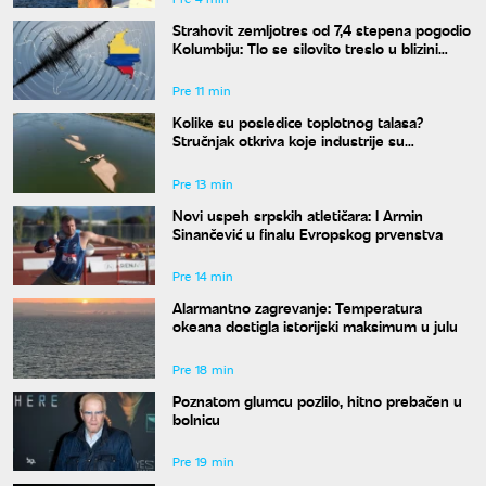
Strahovit zemljotres od 7,4 stepena pogodio
Kolumbiju: Tlo se silovito treslo u blizini
grada Kartago
Pre 11 min
Kolike su posledice toplotnog talasa?
Stručnjak otkriva koje industrije su
najugroženije
Pre 13 min
Novi uspeh srpskih atletičara: I Armin
Sinančević u finalu Evropskog prvenstva
Pre 14 min
Alarmantno zagrevanje: Temperatura
okeana dostigla istorijski maksimum u julu
Pre 18 min
Poznatom glumcu pozlilo, hitno prebačen u
bolnicu
Pre 19 min