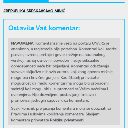
REPUBLIKA SRPSKA
SAVO MINIĆ
Ostavite Vaš komentar:
NAPOMENA:
Komentarisanje vesti na portalu UNA.RS je
anonimno, a registracija nije potrebna. Komentari koji sadrže
psovke, uvrede, pretnje i govor mržnje na nacionalnoj,
verskoj, rasnoj osnovi ili povodom nečije seksualne
opredeljenosti neće biti objavljeni. Komentari odražavaju
stavove isključivo njihovih autora, koji zbog govora mržnje
mogu biti i krivično gonjeni. Kao čitatelj prihvatate
mogućnost da među komentarima mogu biti pronađeni
sadržaji koji mogu biti u suprotnosti sa Vašim načelima i
uverenjima. Nije dozvoljeno postavljanje linkova i
promovisanjedrugih sajtova kroz komentare.
Svaki korisnik pre pisanja komentara mora se upoznati sa
Pravilima i uslovima korišćenja komentara. Slanjem
Politiku privatnosti.
komentara prihvatate