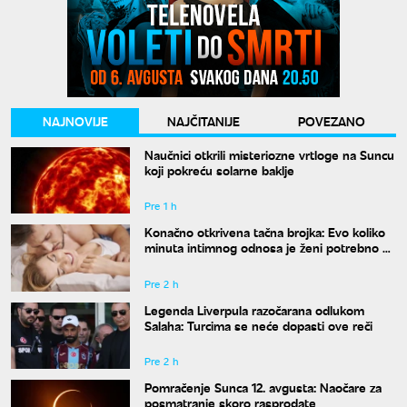
NAJNOVIJE
NAJČITANIJE
POVEZANO
Naučnici otkrili misteriozne vrtloge na Suncu
koji pokreću solarne baklje
Pre 1 h
Konačno otkrivena tačna brojka: Evo koliko
minuta intimnog odnosa je ženi potrebno da
bi bila potpuno zadovoljna
Pre 2 h
Legenda Liverpula razočarana odlukom
Salaha: Turcima se neće dopasti ove reči
Pre 2 h
Pomračenje Sunca 12. avgusta: Naočare za
posmatranje skoro rasprodate