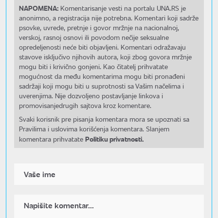
NAPOMENA:
Komentarisanje vesti na portalu UNA.RS je
anonimno, a registracija nije potrebna. Komentari koji sadrže
psovke, uvrede, pretnje i govor mržnje na nacionalnoj,
verskoj, rasnoj osnovi ili povodom nečije seksualne
opredeljenosti neće biti objavljeni. Komentari odražavaju
stavove isključivo njihovih autora, koji zbog govora mržnje
mogu biti i krivično gonjeni. Kao čitatelj prihvatate
mogućnost da među komentarima mogu biti pronađeni
sadržaji koji mogu biti u suprotnosti sa Vašim načelima i
uverenjima. Nije dozvoljeno postavljanje linkova i
promovisanjedrugih sajtova kroz komentare.
Svaki korisnik pre pisanja komentara mora se upoznati sa
Pravilima i uslovima korišćenja komentara. Slanjem
Politiku privatnosti.
komentara prihvatate