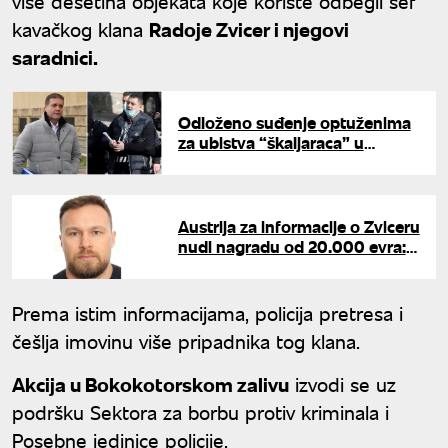
više desetina objekata koje koriste odbegli šef
kavačkog klana
Radoje Zvicer i njegovi
saradnici.
Odloženo suđenje optuženima
za ubistva “škaljaraca” u
Grčkoj: Sudija prihvatila zahtev
Šarićevog advokata
Austrija za informacije o Zviceru
nudi nagradu od 20.000 evra:
Evo koja lažna imena sve koristi
Prema istim informacijama, policija pretresa i
češlja imovinu više pripadnika tog klana.
Akcija u Bokokotorskom zalivu
izvodi se uz
podršku Sektora za borbu protiv kriminala i
Posebne jedinice policije.