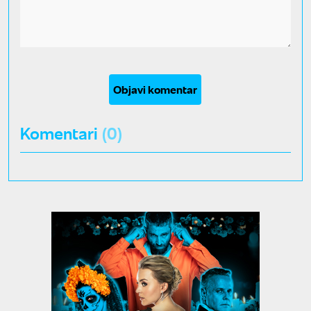
Objavi komentar
Komentari
(0)