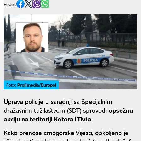
Podeli:
Profimedia/Europol
Foto:
Uprava policije u saradnji sa Specijalnim
dražavnim tužilaštvom (SDT) sprovodi
opsežnu
akciju na teritoriji Kotora i Tivta.
Kako prenose crnogorske Vijesti, opkoljeno je