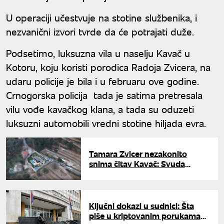
U operaciji učestvuje na stotine službenika, i
nezvanični izvori tvrde da će potrajati duže.
Podsetimo, luksuzna vila u naselju Kavač u
Kotoru, koju koristi porodica Radoja Zvicera, na
udaru policije je bila i u februaru ove godine.
Crnogorska policija tada je satima pretresala
vilu vođe kavačkog klana, a tada su oduzeti
luksuzni automobili vredni stotine hiljada evra.
Tamara Zvicer nezakonito
snima čitav Kavač: Svuda
postavljene nadzorne kamere,
reagovale službe
Ključni dokazi u sudnici: Šta
piše u kriptovanim porukama