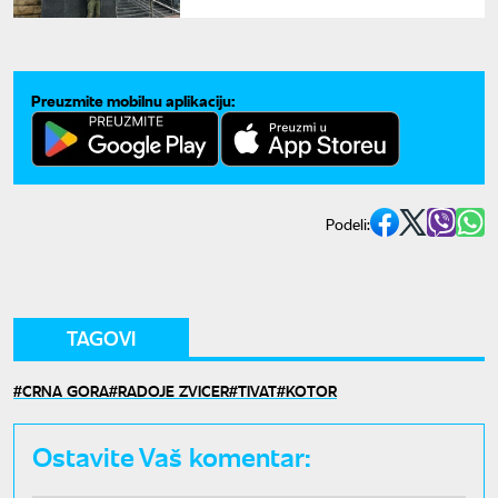
sa "Skaja" o ubistvu
"škaljaraca" u Atini?
Preuzmite mobilnu aplikaciju:
Podeli:
TAGOVI
CRNA GORA
RADOJE ZVICER
TIVAT
KOTOR
Ostavite Vaš komentar: