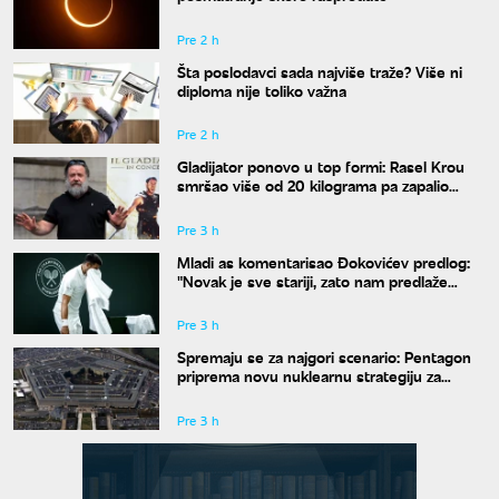
Pre 2 h
Šta poslodavci sada najviše traže? Više ni
diploma nije toliko važna
Pre 2 h
Gladijator ponovo u top formi: Rasel Krou
smršao više od 20 kilograma pa zapalio
društvene mreže novim izgledom
Pre 3 h
Mladi as komentarisao Đokovićev predlog:
"Novak je sve stariji, zato nam predlaže
kraće mečeve"
Pre 3 h
Spremaju se za najgori scenario: Pentagon
priprema novu nuklearnu strategiju za
eventualni sukob sa Rusijom i Kinom
Pre 3 h