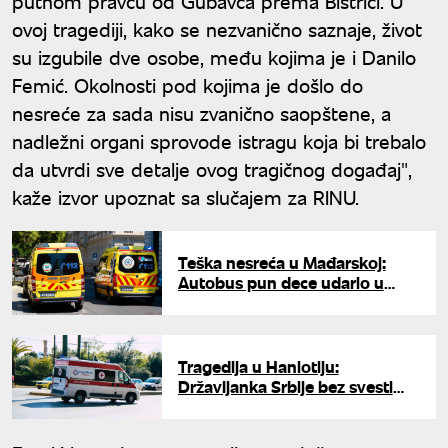
putnom pravcu od Gubavča prema Bistrici. U
ovoj tragediji, kako se nezvanično saznaje, život
su izgubile dve osobe, među kojima je i Danilo
Femić. Okolnosti pod kojima je došlo do
nesreće za sada nisu zvanično saopštene, a
nadležni organi sprovode istragu koja bi trebalo
da utvrdi sve detalje ovog tragičnog događaj",
kaže izvor upoznat sa slučajem za RINU.
Teška nesreća u Mađarskoj:
Autobus pun dece udario u
drvo, vozač poginuo - mnogo
povređenih
Tragedija u Haniotiju:
Državljanka Srbije bez svesti
izvučena iz mora, hitna pomoć
konstatovala smrt