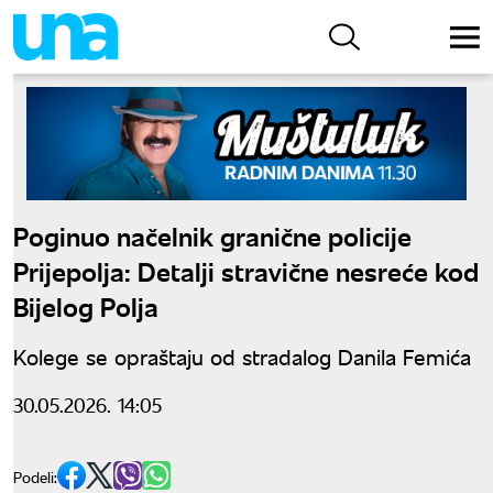
Poginuo načelnik granične policije
Prijepolja: Detalji stravične nesreće kod
Bijelog Polja
Kolege se opraštaju od stradalog Danila Femića
30.05.2026. 14:05
Podeli: