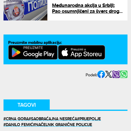
Međunarodna akcija u Srbiji:
Pao osumnjičeni za šverc droge
iz Crne Gore, organizovao
kriminalnu grupu
Preuzmite mobilnu aplikaciju:
Podeli:
TAGOVI
CRNA GORA
SAOBRAĆAJNA NESREĆA
PRIJEPOLJE
DANILO FEMIĆ
NAČELNIK GRANIČNE POLICIJE