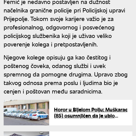
Femić je nedavno postavljen na dužnost
načelnika granične policije pri Policijskoj upravi
Prijepolje. Tokom svoje karijere važio je za
profesionalnog, odgovornog i posvećenog
policijskog službenika koji je uživao veliko
poverenje kolega i pretpostavljenih.
Njegove kolege opisuju ga kao čestitog i
poštenog čoveka, odanog službi i uvek
spremnog da pomogne drugima. Upravo zbog
takvog odnosa prema poslu i ljudima bio je
cenjen i poštovan među saradnicima.
Horor u Bijelom Polju: Muškarac
(85) osumnjičen da je ubio
suprugu ubrizgavanjem velike
doze insulina