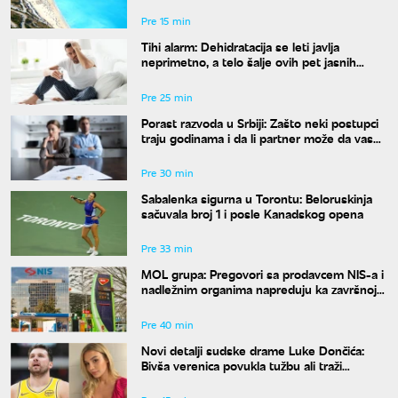
širom zemlje, a kazne su paprene
Pre 15 min
Tihi alarm: Dehidratacija se leti javlja
neprimetno, a telo šalje ovih pet jasnih
znakova pre nego što osetite žeđ
Pre 25 min
Porast razvoda u Srbiji: Zašto neki postupci
traju godinama i da li partner može da vas
"zadrži" u braku?
Pre 30 min
Sabalenka sigurna u Torontu: Beloruskinja
sačuvala broj 1 i posle Kanadskog opena
Pre 33 min
MOL grupa: Pregovori sa prodavcem NIS-a i
nadležnim organima napreduju ka završnoj
fazi
Pre 40 min
Novi detalji sudske drame Luke Dončića:
Bivša verenica povukla tužbu ali traži
bogatstvo na sudu u Sloveniji