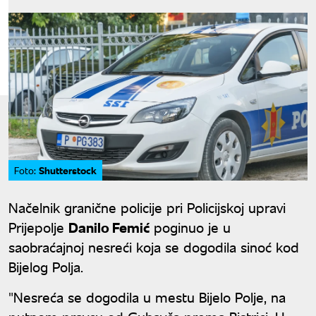
Shutterstock
Foto:
Načelnik granične policije pri Policijskoj upravi
Prijepolje
Danilo Femić
poginuo je u
saobraćajnoj nesreći koja se dogodila sinoć kod
Bijelog Polja.
"Nesreća se dogodila u mestu Bijelo Polje, na