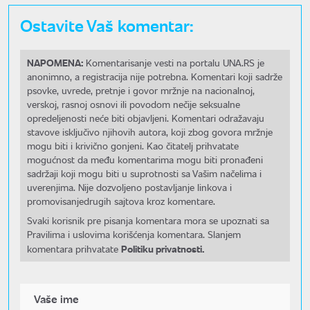
Ostavite Vaš komentar:
NAPOMENA:
Komentarisanje vesti na portalu UNA.RS je
anonimno, a registracija nije potrebna. Komentari koji sadrže
psovke, uvrede, pretnje i govor mržnje na nacionalnoj,
verskoj, rasnoj osnovi ili povodom nečije seksualne
opredeljenosti neće biti objavljeni. Komentari odražavaju
stavove isključivo njihovih autora, koji zbog govora mržnje
mogu biti i krivično gonjeni. Kao čitatelj prihvatate
mogućnost da među komentarima mogu biti pronađeni
sadržaji koji mogu biti u suprotnosti sa Vašim načelima i
uverenjima. Nije dozvoljeno postavljanje linkova i
promovisanjedrugih sajtova kroz komentare.
Svaki korisnik pre pisanja komentara mora se upoznati sa
Pravilima i uslovima korišćenja komentara. Slanjem
Politiku privatnosti.
komentara prihvatate