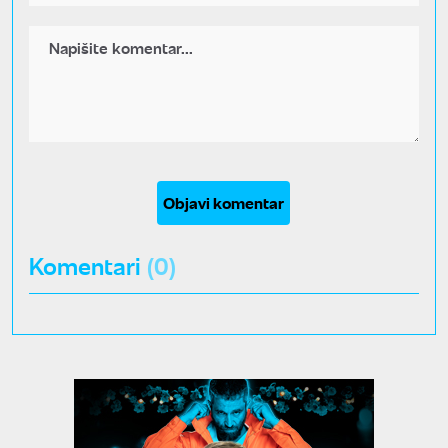
Objavi komentar
Komentari
(0)