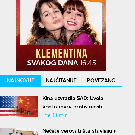
NAJNOVIJE
NAJČITANIJE
POVEZANO
Kina uzvratila SAD: Uvela
kontramere protiv novih
američkih restrikcija
Pre 13 min
Nećete verovati šta stavljaju u