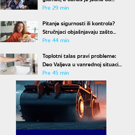
najvećih zvezda latino serija:
Pre 29 min
Neverovatna priča Mišela
Pitanje sigurnosti ili kontrola?
Brauna
Stručnjaci objašnjavaju zašto
masovno proveravamo ljude
Pre 44 min
pre prvog dejta
Toplotni talas pravi probleme:
Deo Valjeva u vanrednoj situaciji
zbog nestašice vode
Pre 45 min