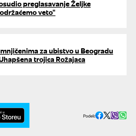
osudio preglasavanje Željke
"Podržaćemo veto"
mnjičenima za ubistvo u Beogradu
Uhapšena trojica Rožajaca
Podeli: