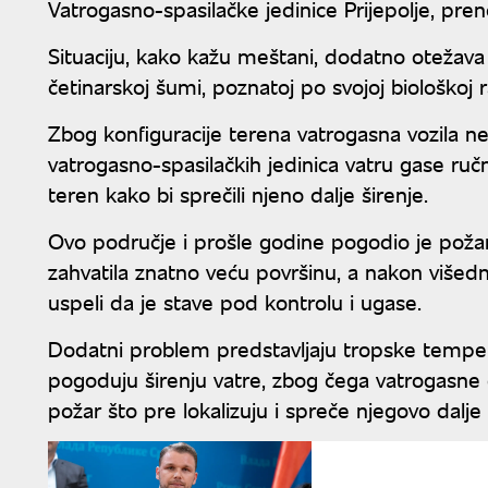
Vatrogasno-spasilačke jedinice Prijepolje, pren
Situaciju, kako kažu meštani, dodatno otežava
četinarskoj šumi, poznatoj po svojoj biološkoj r
Zbog konfiguracije terena vatrogasna vozila 
vatrogasno-spasilačkih jedinica vatru gase ruč
teren kako bi sprečili njeno dalje širenje.
Ovo područje i prošle godine pogodio je požar 
zahvatila znatno veću površinu, a nakon višedn
uspeli da je stave pod kontrolu i ugase.
Dodatni problem predstavljaju tropske temper
pogoduju širenju vatre, zbog čega vatrogasne e
požar što pre lokalizuju i spreče njegovo dalje 