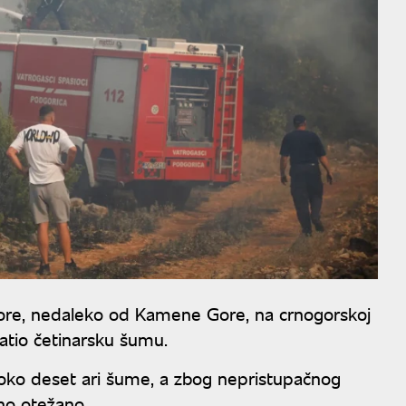
ore, nedaleko od Kamene Gore, na crnogorskoj
hvatio četinarsku šumu.
 oko deset ari šume, a zbog nepristupačnog
tno otežano.