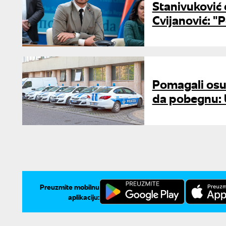
Stanivuković 
Cvijanović: 
Pomagali osu
da pobegnu: 
Preuzmite mobilnu
aplikaciju: