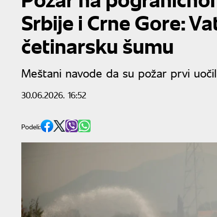
Srbije i Crne Gore: Va
četinarsku šumu
Meštani navode da su požar prvi uočil
30.06.2026. 16:52
Podeli: