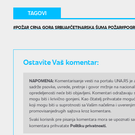
TAGOVI
POŽAR CRNA GORA SRBIJA
ČETINARSKA ŠUMA POŽAR
POGR
Ostavite Vaš komentar:
NAPOMENA:
Komentarisanje vesti na portalu UNA.RS je a
sadrže psovke, uvrede, pretnje i govor mržnje na nacional
opredeljenosti neće biti objavljeni. Komentari odražavaju 
mogu biti i krivično gonjeni. Kao čitatelj prihvatate mo
koji mogu biti u suprotnosti sa Vašim načelima i uverenjim
promovisanjedrugih sajtova kroz komentare.
Svaki korisnik pre pisanja komentara mora se upoznati sa
Politiku privatnosti.
komentara prihvatate