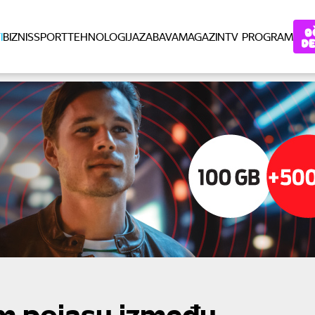
I
BIZNIS
SPORT
TEHNOLOGIJA
ZABAVA
MAGAZIN
TV PROGRAM
m pojasu između