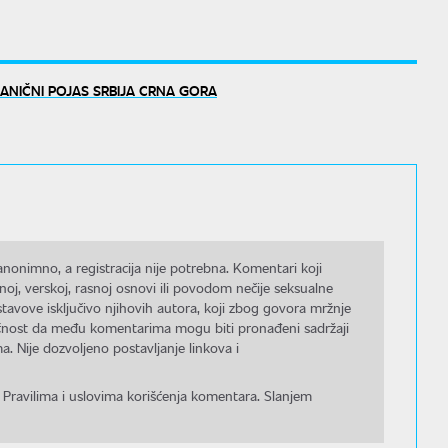
ANIČNI POJAS SRBIJA CRNA GORA
nonimno, a registracija nije potrebna. Komentari koji
noj, verskoj, rasnoj osnovi ili povodom nečije seksualne
stavove isključivo njihovih autora, koji zbog govora mržnje
gućnost da među komentarima mogu biti pronađeni sadržaji
a. Nije dozvoljeno postavljanje linkova i
 Pravilima i uslovima korišćenja komentara. Slanjem