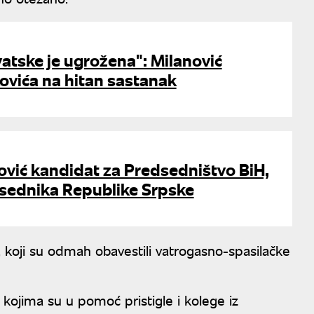
atske je ugrožena": Milanović
ovića na hitan sastanak
ović kandidat za Predsedništvo BiH,
dsednika Republike Srpske
, koji su odmah obavestili vatrogasno-spasilačke
, kojima su u pomoć pristigle i kolege iz