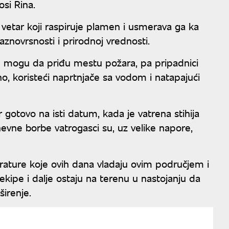
osi Rina.
 vetar koji raspiruje plamen i usmerava ga ka
aznovrsnosti i prirodnoj vrednosti.
ne mogu da priđu mestu požara, pa pripadnici
no, koristeći naprtnjače sa vodom i natapajući
gotovo na isti datum, kada je vatrena stihija
evne borbe vatrogasci su, uz velike napore,
ature koje ovih dana vladaju ovim područjem i
kipe i dalje ostaju na terenu u nastojanju da
širenje.