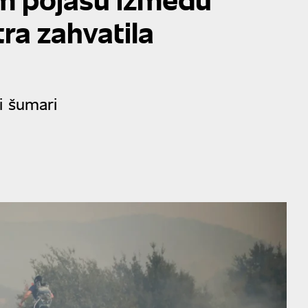
tra zahvatila
i šumari