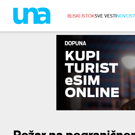
BLISKI ISTOK
SVE VESTI
NOVOST
Požar na pogranično