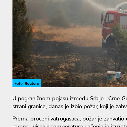
Reuters
Foto:
U pograničnom pojasu između Srbije i Crne G
strani granice, danas je izbio požar, koji je za
Prema proceni vatrogasaca, požar je zahvatio
terena i visokih temperatura gašenje je izuze