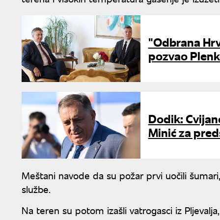
"Odbrana Hrv
pozvao Plenk
Dodik: Cvijan
Minić za pre
Meštani navode da su požar prvi uočili šumari
službe.
Na teren su potom izašli vatrogasci iz Pljevalja