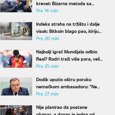
krevet: Bizarna metoda sa
povrćem rešava problem
Pre 14 min
znojenja preko noći
Indeks straha na tržištu i dalje
visok: Bitkoin blago pao, itirijum
nastavio rast
Pre 20 min
Najbolji igrač Mundijala odbio
Real? Rodri traži više para, veliki
transfer pred kolapsom
Pre 25 min
Dodik uputio oštru poruku
nemačkom ambasadoru: "Ne
lažite javnost u BiH"
Pre 27 min
Nije planirao da postane
glumac, a danas je jedna od