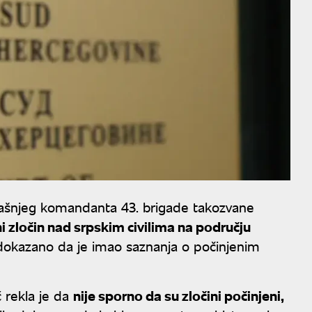
dašnjeg komandanta 43. brigade takozvane
ni zločin nad srpskim civilima na području
 dokazano da je imao saznanja o počinjenim
 rekla je da
nije sporno da su zločini počinjeni,