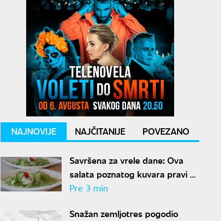
NAJNOVIJE
NAJČITANIJE
POVEZANO
Savršena za vrele dane: Ova
salata poznatog kuvara pravi se
za samo 10 minuta
Pre 3 min
Snažan zemljotres pogodio