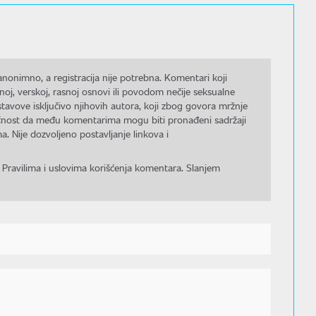
nonimno, a registracija nije potrebna. Komentari koji
noj, verskoj, rasnoj osnovi ili povodom nečije seksualne
stavove isključivo njihovih autora, koji zbog govora mržnje
gućnost da među komentarima mogu biti pronađeni sadržaji
a. Nije dozvoljeno postavljanje linkova i
 Pravilima i uslovima korišćenja komentara. Slanjem