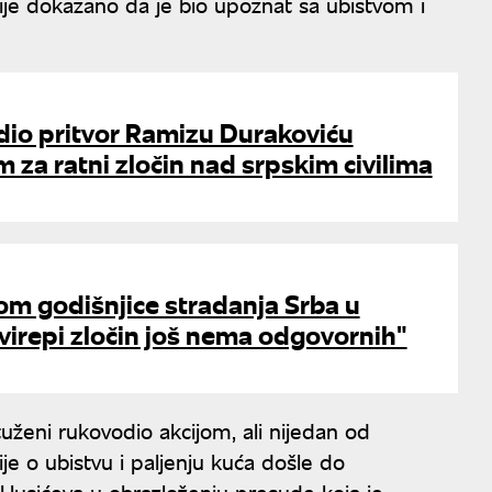
 nije dokazano da je bio upoznat sa ubistvom i
dio pritvor Ramizu Durakoviću
za ratni zločin nad srpskim civilima
m godišnjice stradanja Srba u
svirepi zločin još nema odgovornih"
ptuženi rukovodio akcijom, ali nijedan od
e o ubistvu i paljenju kuća došle do
 Husićeva u obrazloženju presude koja je