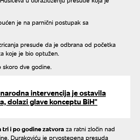
 upućen je na parnični postupak sa
zricanja presude da je odbrana od početka
za koje je bio optužen.
o skoro dve godine.
arodna intervencija je ostavila
, dolazi glave konceptu BiH"
tri i po godine zatvora
za ratni zločin nad
dine. Durakoviću je prvostepena presuda