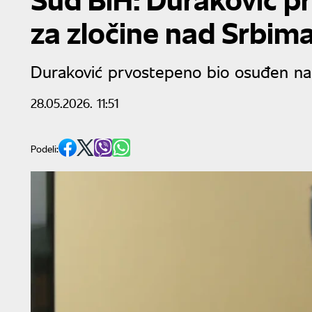
za zločine nad Srbima
Duraković prvostepeno bio osuđen na 
28.05.2026. 11:51
Podeli: