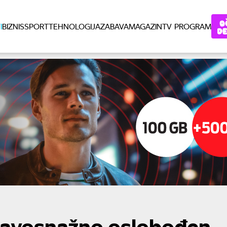
I
BIZNIS
SPORT
TEHNOLOGIJA
ZABAVA
MAGAZIN
TV PROGRAM
pravosnažno oslobođen