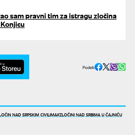
ao sam pravni tim za istragu zločina
 Konjicu
Podeli:
LOČIN NAD SRPSKIM CIVILIMA
ZLOČINI NAD SRBIMA U ČAJNIČU