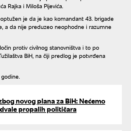
ća Rajka i Miloša Pijevića.
e, optužen je da je kao komandant 43. brigade
ne, a da nije preduzeo neophodne i razumne
ločin protiv civilnog stanovništva i to po
žilaštva BiH, na čiji predlog je potvrđena
 godine.
zbog novog plana za BiH: Nećemo
dvale propalih političara