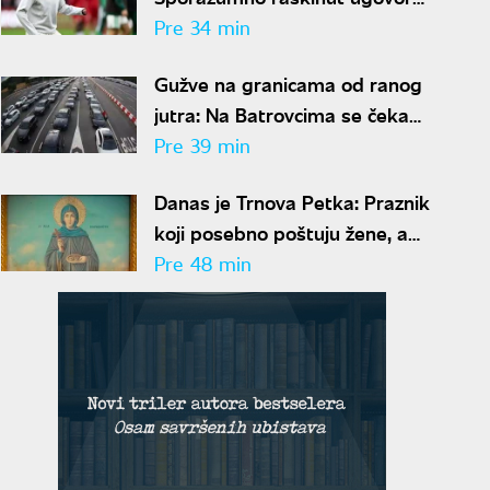
posle šest godina
Pre 34 min
Gužve na granicama od ranog
jutra: Na Batrovcima se čeka
četiri sata, evo gde su još
Pre 39 min
kolone
Danas je Trnova Petka: Praznik
koji posebno poštuju žene, a
ovo su običaji i verovanja
Pre 48 min