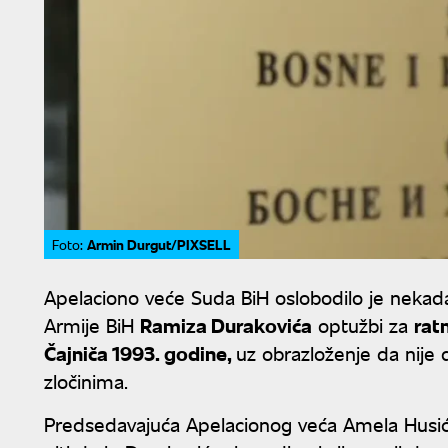
Armin Durgut/PIXSELL
Foto:
Apelaciono veće Suda BiH oslobodilo je neka
Armije BiH
Ramiza Durakovića
optužbi za
rat
Čajniča 1993. godine,
uz obrazloženje da nije
zločinima.
Predsedavajuća Apelacionog veća Amela Husić