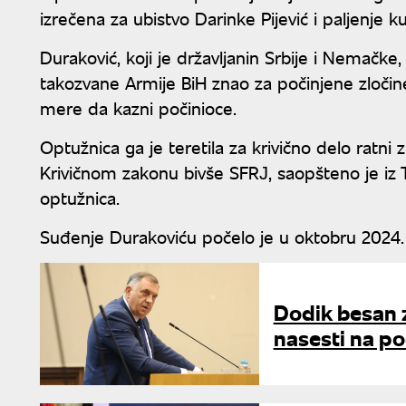
izrečena za ubistvo Darinke Pijević i paljenje ku
Duraković, koji je državljanin Srbije i Nemačk
takozvane Armije BiH znao za počinjene zloči
mere da kazni počinioce.
Optužnica ga je teretila za krivično delo ratni z
Krivičnom zakonu bivše SFRЈ, saopšteno je iz Tu
optužnica.
Suđenje Durakoviću počelo je u oktobru 2024.
Dodik besan 
nasesti na po