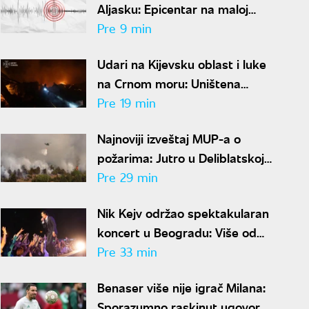
Aljasku: Epicentar na maloj
dubini
Pre 9 min
Udari na Kijevsku oblast i luke
na Crnom moru: Uništena
fabrika projektila, u napadu ima
Pre 19 min
poginulih
Najnoviji izveštaj MUP-a o
požarima: Jutro u Deliblatskoj
peščari mirnije, helikopteri se
Pre 29 min
sele na Stolove
Nik Kejv održao spektakularan
koncert u Beogradu: Više od
dva i po sata muzike na
Pre 33 min
Kalemegdanu
Benaser više nije igrač Milana:
Sporazumno raskinut ugovor