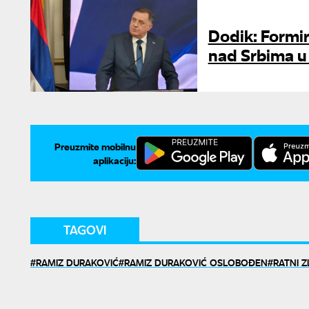
Dodik: Formir
nad Srbima u
Preuzmite mobilnu
aplikaciju:
TAGOVI
RAMIZ DURAKOVIĆ
RAMIZ DURAKOVIĆ OSLOBOĐEN
RATNI Z