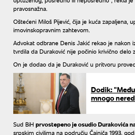
pravosnažna.
Oštećeni Miloš Pijević, čija je kuća zapaljena,
imovinskopravnim zahtevom.
Advokat odbrane Denis Јakić rekao je nakon i
tvrdila da Duraković nije počinio krivično delo 
On je dodao da je Duraković u pritvoru prove
Dodik: "Međun
mnogo nereda
Sud BiH
prvostepeno je osudio Durakovića na 
srpskim civilima na području Čajniča 1993. go