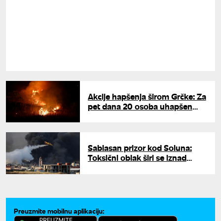
Akcije hapšenja širom Grčke: Za
pet dana 20 osoba uhapšen
zbog izazivanja požara
Sablasan prizor kod Soluna:
Toksični oblak širi se iznad
grada, naređena hitna
evakuacija meštana
Preuzmite mobilnu aplikaciju: