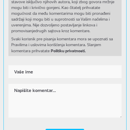
stavove isključivo njihovih autora, koji zbog govora mržnje
mogu biti i krivično gonjeni. Kao čitatelj prihvatate
mogućnost da među komentarima mogu biti pronađeni
sadržaji koji mogu biti u suprotnosti sa Vašim načelima i
uverenjima. Nije dozvoljeno postavljanje linkova i
promovisanjedrugih sajtova kroz komentare.
Svaki korisnik pre pisanja komentara mora se upoznati sa
Pravilima i uslovima korišćenja komentara. Slanjem
Politiku privatnosti.
komentara prihvatate