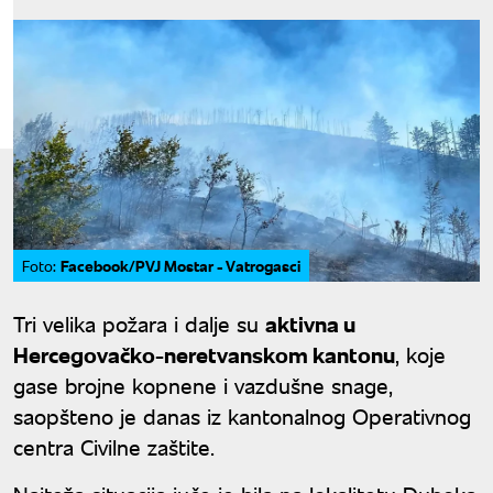
Facebook/PVJ Mostar - Vatrogasci
Foto:
Tri velika požara i dalje su
aktivna u
Hercegovačko-neretvanskom kantonu
, koje
gase brojne kopnene i vazdušne snage,
saopšteno je danas iz kantonalnog Operativnog
centra Civilne zaštite.