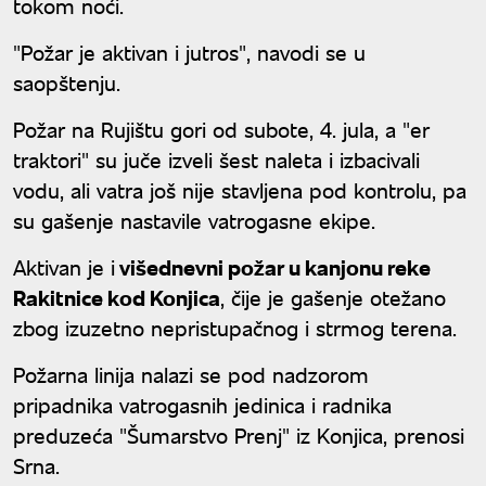
tokom noći.
"Požar je aktivan i jutros", navodi se u
saopštenju.
Požar na Rujištu gori od subote, 4. jula, a "er
traktori" su juče izveli šest naleta i izbacivali
vodu, ali vatra još nije stavljena pod kontrolu, pa
su gašenje nastavile vatrogasne ekipe.
Aktivan je i
višednevni požar u kanjonu reke
Rakitnice kod Konjica
, čije je gašenje otežano
zbog izuzetno nepristupačnog i strmog terena.
Požarna linija nalazi se pod nadzorom
pripadnika vatrogasnih jedinica i radnika
preduzeća "Šumarstvo Prenj" iz Konjica, prenosi
Srna.