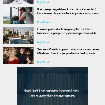
Pre 31 min
Kašnjenje, izgubljen kofer ili otkazan let?
Evo kome da se žalite i koja su vaša prava
Pre 40 min
Hamas prihvata Trampov plan za Gazu:
Pozvao na potpuno povlačenje izraelskih
snaga
Pre 51 min
Suzana Mančić o prvim danima sa unukom
Mijatom: Evo šta je poklonila ćerki posle
porođaja
Pre 51 min