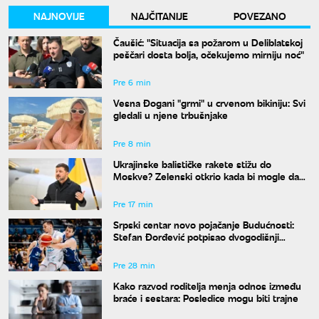
NAJNOVIJE
NAJČITANIJE
POVEZANO
Čaušić: "Situacija sa požarom u Deliblatskoj
peščari dosta bolja, očekujemo mirniju noć"
Pre 6 min
Vesna Đogani "grmi" u crvenom bikiniju: Svi
gledali u njene trbušnjake
Pre 8 min
Ukrajinske balističke rakete stižu do
Moskve? Zelenski otkrio kada bi mogle da
budu spremne
Pre 17 min
Srpski centar novo pojačanje Budućnosti:
Stefan Đorđević potpisao dvogodišnji
ugovor
Pre 28 min
Kako razvod roditelja menja odnos između
braće i sestara: Posledice mogu biti trajne