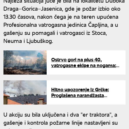
Najteža situacija juče je bila na lokalitetu Duboka
Draga–Gorica–Jasenica, gde je požar izbio oko
13.30 časova, nakon čega je na teren upućena
Profesionalna vatrogasna jedinica Čapljina, a u
gašenju su pomagali i vatrogasci iz Stoca,
Neuma i Ljubuškog.
Ostrvo gori na plus 40,
vatrogasne ekipe na nogama:
Toplotni talas napravio haos na
Sardiniji, čeka se pomoć iz
vazduha
Hitno upozorenje iz Grčke:
Proglašena narandžasta
uzbuna zbog opasnosti od
požara na popularnim ostrvima
U akciju su bila uključena i dva "er traktora", a
gašenje i kontrola požarne linije nastavljeni su