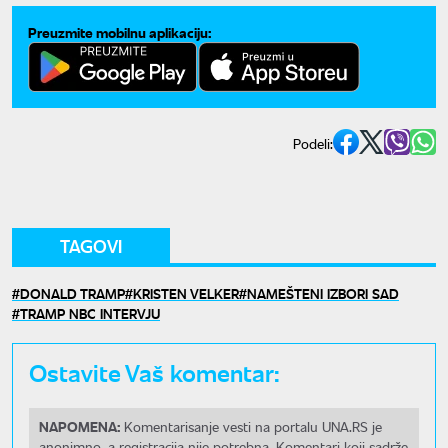
Preuzmite mobilnu aplikaciju:
Podeli:
TAGOVI
DONALD TRAMP
KRISTEN VELKER
NAMEŠTENI IZBORI SAD
TRAMP NBC INTERVJU
Ostavite Vaš komentar:
NAPOMENA:
Komentarisanje vesti na portalu UNA.RS je
anonimno, a registracija nije potrebna. Komentari koji sadrže