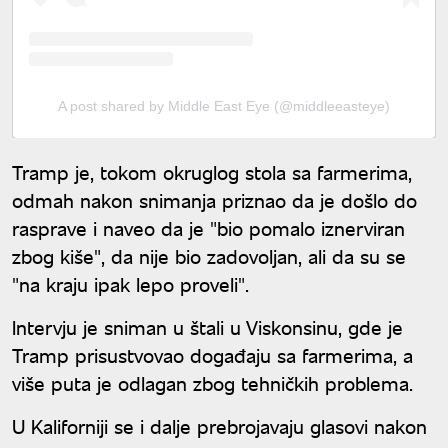
A post shared by Middle East Eye (@middleeasteye)
Tramp je, tokom okruglog stola sa farmerima,
odmah nakon snimanja priznao da je došlo do
rasprave i naveo da je "bio pomalo iznerviran
zbog kiše", da nije bio zadovoljan, ali da su se
"na kraju ipak lepo proveli".
Intervju je sniman u štali u Viskonsinu, gde je
Tramp prisustvovao događaju sa farmerima, a
više puta je odlagan zbog tehničkih problema.
U Kaliforniji se i dalje prebrojavaju glasovi nakon