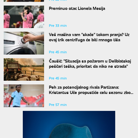
Preminuo otac Lionela Mesija
Pre 33 min
Veš mašina vam "skače" tokom pranja? Uz
ovaj trik centrifuga će biti mnogo tiša
Pre 45 min
Čaušić: "Situacija sa požarom u Deliblatskoj
peščari teška, prioritet da niko ne strada"
Pre 45 min
Peh za potencijalnog rivala Partizana:
Kristantus Uče propustiće celu sezonu zbog
teške povede kolena
Pre 57 min