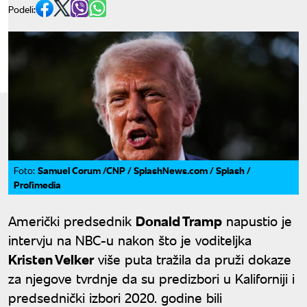
Podeli:
Samuel Corum /CNP / SplashNews.com / Splash /
Foto:
Profimedia
Američki predsednik
Donald Tramp
napustio je
intervju na NBC-u nakon što je voditeljka
Kristen Velker
više puta tražila da pruži dokaze
za njegove tvrdnje da su predizbori u Kaliforniji i
predsednički izbori 2020. godine bili