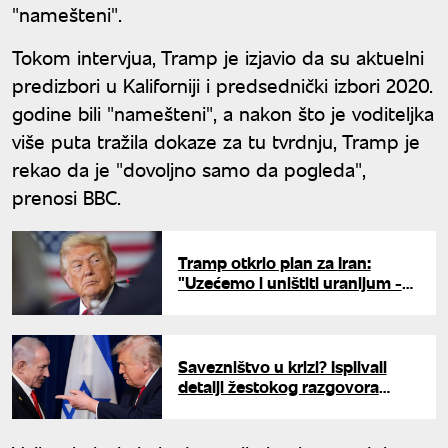
"namešteni".
Tokom intervjua, Tramp je izjavio da su aktuelni
predizbori u Kaliforniji i predsednički izbori 2020.
godine bili "namešteni", a nakon što je voditeljka
više puta tražila dokaze za tu tvrdnju, Tramp je
rekao da je "dovoljno samo da pogleda",
prenosi BBC.
Tramp otkrio plan za Iran:
"Uzećemo i uništiti uranijum -
sa njima ili bez njih"
Savezništvo u krizi? Isplivali
detalji žestokog razgovora
Trampa i Netanjahua