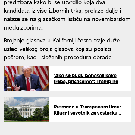
predizbora kako bi se utvrdilo koja dva
kandidata iz više izbornih trka, prolaze dalje i
nalaze se na glasačkom listiću na novembarskim
međuizborima.
Brojanje glasova u Kaliforniji često traje duže
usled velikog broja glasova koji su poslati
poštom, kao i složenih procedura obrade.
"Ako se budu ponašali kako
treba, pričaćemo": Tramp ne
razmatra ukidanje sankcija
Iranu
Promene u Trampovom timu:
Ključni savetnik za veštačku
inteligenciju napušta Belu kuću