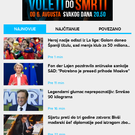
NAJNOVIJE
NAJČITANIJE
POVEZANO
Heroj nacije odlazi iz La lige: Golom doneo
Španiji titulu, sad menja klub za 50 miliona
evra
Pre 1 min
Fon der Lajen pozdravila antiruske sankcije
SAD: "Potrebno je preseći prihode Moskve"
Pre 11 min
Legendarni glumac neprepoznatljiv: Smršao
90 kilograma
Pre 16 min
Sijartu preti do tri godine zatvora: Bivši
mađarski šef diplomatije pod istragom zbog
sumnje na primanje mita
Pre 22 min