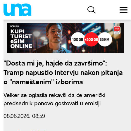
"Dosta mi je, hajde da završimo":
Tramp napustio intervju nakon pitanja
o "nameštenim" izborima
Velker se oglasila rekavši da će američki
predsednik ponovo gostovati u emisiji
08.06.2026. 08:59