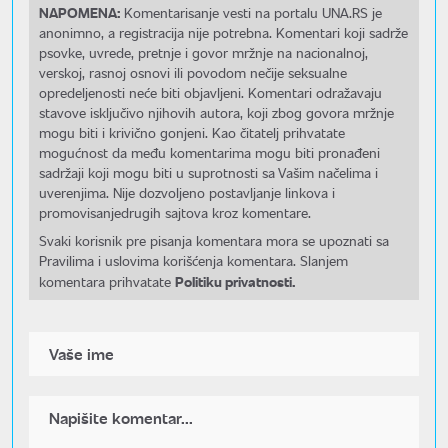
NAPOMENA:
Komentarisanje vesti na portalu UNA.RS je
anonimno, a registracija nije potrebna. Komentari koji sadrže
psovke, uvrede, pretnje i govor mržnje na nacionalnoj,
verskoj, rasnoj osnovi ili povodom nečije seksualne
opredeljenosti neće biti objavljeni. Komentari odražavaju
stavove isključivo njihovih autora, koji zbog govora mržnje
mogu biti i krivično gonjeni. Kao čitatelj prihvatate
mogućnost da među komentarima mogu biti pronađeni
sadržaji koji mogu biti u suprotnosti sa Vašim načelima i
uverenjima. Nije dozvoljeno postavljanje linkova i
promovisanjedrugih sajtova kroz komentare.
Svaki korisnik pre pisanja komentara mora se upoznati sa
Pravilima i uslovima korišćenja komentara. Slanjem
Politiku privatnosti.
komentara prihvatate