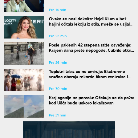
klubom"
Pre 14 min
Ovako se nosi dekolte: Hajdi Klum u bež
haljini očitala lekciju iz stila, mreže se usijale
od komentara
Pre 22 min
Posle paklenih 42 stepena stiže osveženje:
Krajem dana prete nepogode, Čubrilo otkrio
kada se završava toplotni talas
Pre 26 min
Toplotni talas se ne smiruje: Ekstremne
vrućine obaraju rekorde širom centralne i
istočne Evrope
Pre 30 min
Kraj agonije na pomolu: Očekuje se da požar
kod Ušća bude uskoro lokalizovan
Pre 31 min