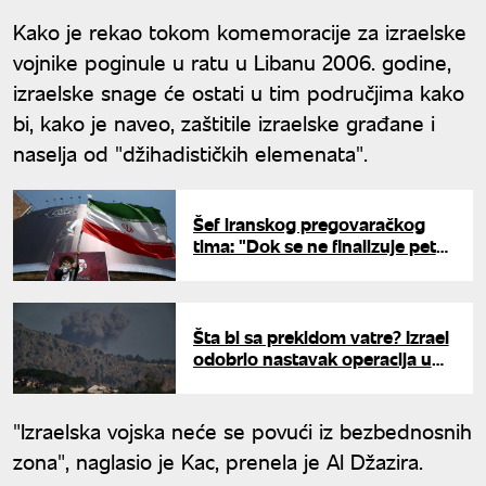
Kako je rekao tokom komemoracije za izraelske
vojnike poginule u ratu u Libanu 2006. godine,
izraelske snage će ostati u tim područjima kako
bi, kako je naveo, zaštitile izraelske građane i
naselja od "džihadističkih elemenata".
Šef iranskog pregovaračkog
tima: "Dok se ne finalizuje pet
klauzula sporazuma Iran neće
preći na narednu fazu"
Šta bi sa prekidom vatre? Izrael
odobrio nastavak operacija u
južnom Libanu
"Izraelska vojska neće se povući iz bezbednosnih
zona", naglasio je Kac, prenela je Al Džazira.