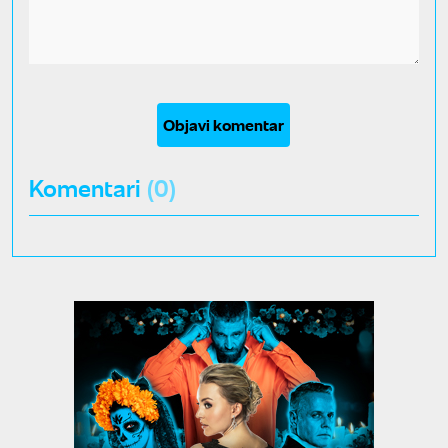
Objavi komentar
Komentari
(0)