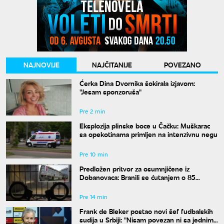
NAJNOVIJE
NAJČITANIJE
POVEZANO
Ćerka Dina Dvornika šokirala izjavom:
"Jesam sponzoruša"
Pre 2 min
Eksplozija plinske boce u Čačku: Muškarac
sa opekotinama primljen na intenzivnu negu
Pre 10 min
Predložen pritvor za osumnjičene iz
Dobanovaca: Branili se ćutanjem o 85
kilograma narkotika
Pre 14 min
Frank de Bleker postao novi šef fudbalskih
sudija u Srbiji: "Nisam povezan ni sa jednim