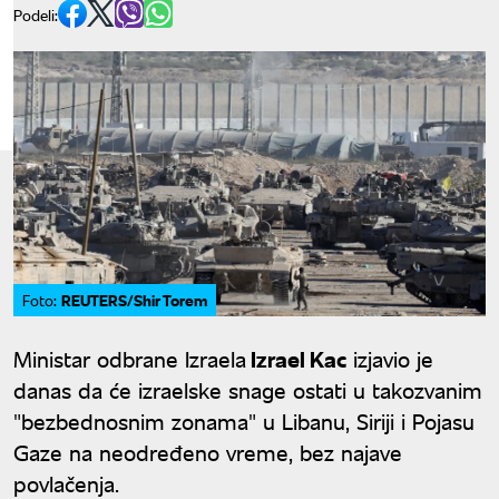
Podeli:
REUTERS/Shir Torem
Foto:
Ministar odbrane Izraela
Izrael Kac
izjavio je
danas da će izraelske snage ostati u takozvanim
"bezbednosnim zonama" u Libanu, Siriji i Pojasu
Gaze na neodređeno vreme, bez najave
povlačenja.