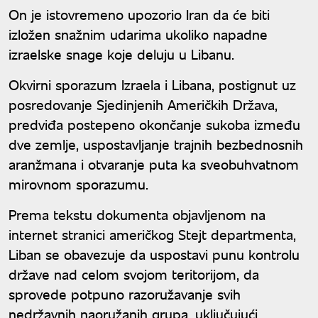
On je istovremeno upozorio Iran da će biti
izložen snažnim udarima ukoliko napadne
izraelske snage koje deluju u Libanu.
Okvirni sporazum Izraela i Libana, postignut uz
posredovanje Sjedinjenih Američkih Država,
predviđa postepeno okončanje sukoba između
dve zemlje, uspostavljanje trajnih bezbednosnih
aranžmana i otvaranje puta ka sveobuhvatnom
mirovnom sporazumu.
Prema tekstu dokumenta objavljenom na
internet stranici američkog Stejt departmenta,
Liban se obavezuje da uspostavi punu kontrolu
države nad celom svojom teritorijom, da
sprovede potpuno razoružavanje svih
nedržavnih naoružanih grupa, uključujući