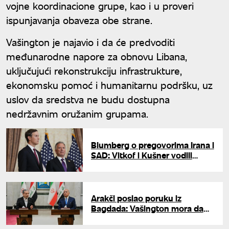
vojne koordinacione grupe, kao i u proveri
ispunjavanja obaveza obe strane.
Vašington je najavio i da će predvoditi
međunarodne napore za obnovu Libana,
uključujući rekonstrukciju infrastrukture,
ekonomsku pomoć i humanitarnu podršku, uz
uslov da sredstva ne budu dostupna
nedržavnim oružanim grupama.
Blumberg o pregovorima Irana i
SAD: Vitkof i Kušner vodili
pozitivne razgovore u Dohi
Arakči poslao poruku iz
Bagdada: Vašington mora da
zaustavi Izrael