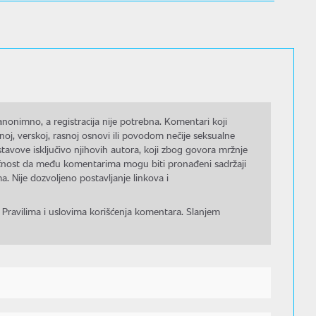
nonimno, a registracija nije potrebna. Komentari koji
noj, verskoj, rasnoj osnovi ili povodom nečije seksualne
stavove isključivo njihovih autora, koji zbog govora mržnje
gućnost da među komentarima mogu biti pronađeni sadržaji
a. Nije dozvoljeno postavljanje linkova i
 Pravilima i uslovima korišćenja komentara. Slanjem