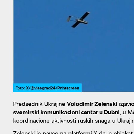
X/@visegrad24/Printscreen
Foto:
Predsednik Ukrajine
Volodimir Zelenski
izjavi
svemirski komunikacioni centar u Dubni
, u Mo
koordinacione aktivnosti ruskih snaga u Ukrajin
Zelenski je naveo na platformi X da je objekat