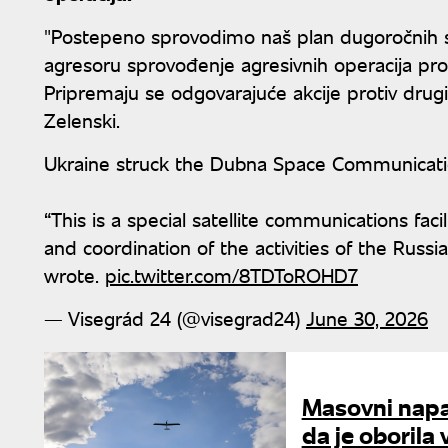
"Postepeno sprovodimo naš plan dugoročnih s
agresoru sprovođenje agresivnih operacija protiv
Pripremaju se odgovarajuće akcije protiv drugih 
Zelenski.
Ukraine struck the Dubna Space Communicati
“This is a special satellite communications facil
and coordination of the activities of the Russ
wrote.
pic.twitter.com/8TDToROHD7
— Visegrád 24 (@visegrad24)
June 30, 2026
Masovni napa
da je oborila 