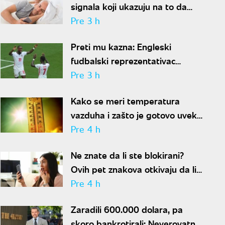
signala koji ukazuju na to da
partner krije aferu
Pre 3 h
Preti mu kazna: Engleski
fudbalski reprezentativac
optužen za napad u noćnom
Pre 3 h
klubu
Kako se meri temperatura
vazduha i zašto je gotovo uvek
niža od one koju pokazuju naši
Pre 4 h
termometri
Ne znate da li ste blokirani?
Ovih pet znakova otkivaju da li
se nalazite na nečijoj "crnoj listi"
Pre 4 h
Zaradili 600.000 dolara, pa
skoro bankrotirali: Neverovatna