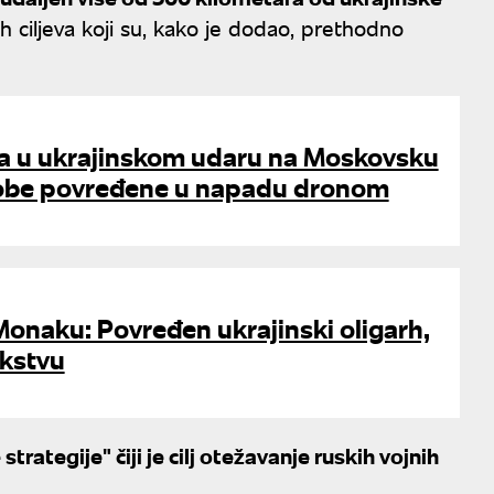
ih ciljeva koji su, kako je dodao, prethodno
a u ukrajinskom udaru na Moskovsku
osobe povređene u napadu dronom
Monaku: Povređen ukrajinski oligarh,
kstvu
trategije" čiji je cilj otežavanje ruskih vojnih