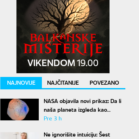
NAJNOVIJE
NAJČITANIJE
POVEZANO
NASA objavila novi prikaz: Da li
naša planeta izgleda kao
krompir ili kao plavi kliker?
Pre 3 h
Ne ignorišite intuiciju: Šest