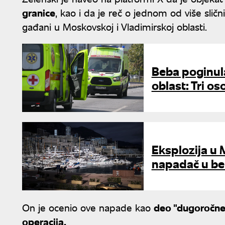
granice
, kao i da je reč o jednom od više sličn
gađani u Moskovskoj i Vladimirskoj oblasti.
Beba poginul
oblast: Tri 
Eksplozija u 
napadač u be
On je ocenio ove napade kao
deo "dugoročne s
operacija.