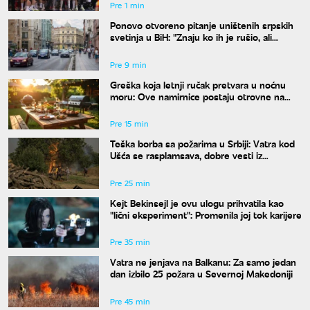
Pre 1 min
Ponovo otvoreno pitanje uništenih srpskih
svetinja u BiH: "Znaju ko ih je rušio, ali
odgovora nema"
Pre 9 min
Greška koja letnji ručak pretvara u noćnu
moru: Ove namirnice postaju otrovne na
vrućinama
Pre 15 min
Teška borba sa požarima u Srbiji: Vatra kod
Ušća se rasplamsava, dobre vesti iz
Deliblata
Pre 25 min
Kejt Bekinsejl je ovu ulogu prihvatila kao
"lični eksperiment": Promenila joj tok karijere
Pre 35 min
Vatra ne jenjava na Balkanu: Za samo jedan
dan izbilo 25 požara u Severnoj Makedoniji
Pre 45 min