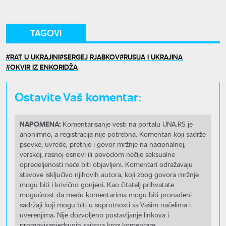
TAGOVI
RAT U UKRAJINI
SERGEJ RJABKOV
RUSIJA I UKRAJINA
OKVIR IZ ENKORIDŽA
Ostavite Vaš komentar:
NAPOMENA:
Komentarisanje vesti na portalu UNA.RS je
anonimno, a registracija nije potrebna. Komentari koji sadrže
psovke, uvrede, pretnje i govor mržnje na nacionalnoj,
verskoj, rasnoj osnovi ili povodom nečije seksualne
opredeljenosti neće biti objavljeni. Komentari odražavaju
stavove isključivo njihovih autora, koji zbog govora mržnje
mogu biti i krivično gonjeni. Kao čitatelj prihvatate
mogućnost da među komentarima mogu biti pronađeni
sadržaji koji mogu biti u suprotnosti sa Vašim načelima i
uverenjima. Nije dozvoljeno postavljanje linkova i
promovisanjedrugih sajtova kroz komentare.