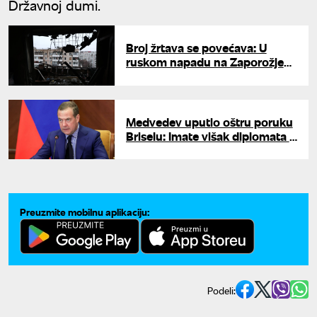
Državnoj dumi.
Broj žrtava se povećava: U
ruskom napadu na Zaporožje
ranjeno 15 osoba, među kojima
je i beba
Medvedev uputio oštru poruku
Briselu: Imate višak diplomata u
Kijevu, ruski udari će smanjiti
osoblje
Preuzmite mobilnu aplikaciju:
Podeli: