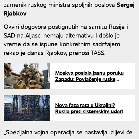
zamenik ruskog ministra spoljnih poslova
Sergej
Rjabkov
.
Okviri dogovora postignutih na samitu Rusije i
SAD na Aljasci nemaju alternativu i došlo je
vreme da se ispune konkretnim sadržajem,
rekao je danas Rjabkov, prenosi TASS.
Moskva poslala jasnu poruku
Zapadu: Povlačenje ruske
vojske iz Pridnjestrovlja je još
daleko
Nova faza rata u Ukrajini?
Rusija preti sistemskim udarima
na Kijev, stranci hitno beže
„Specijalna vojna operacija se nastavlja, ciljevi će