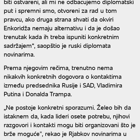
biti ostvareni, ali mi ne odbacujemo diplomatski
put i spremni smo, otvoreni za rad u tom
pravcu, ako druga strana shvati da okviri
Enkoridža nemaju alternativu i da je došao
trenutak kada ih treba ispuniti konkretnim
sadržajem“, saopštio je ruski diplomata
novinarima.
Prema njegovim rečima, trenutno nema
nikakvih konkretnih dogovora o kontaktima
između predsednika Rusije i SAD, Vladimira
Putina i Donalda Trampa.
„Ne postoje konkretni sporazumi. Želeo bih da
istaknem da, kada lideri osete potrebu, njihovi
razgovori i kontakti mogu biti organizovani što je
brže moguće", rekao je Rjabkov novinarima u