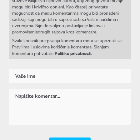
stavove isključivo njihovih autora, koji zbog govora mržnje
mogu biti i krivično gonjeni. Kao čitatelj prihvatate
mogućnost da među komentarima mogu biti pronađeni
sadržaji koji mogu biti u suprotnosti sa Vašim načelima i
uverenjima. Nije dozvoljeno postavljanje linkova i
promovisanjedrugih sajtova kroz komentare.
Svaki korisnik pre pisanja komentara mora se upoznati sa
Pravilima i uslovima korišćenja komentara. Slanjem
Politiku privatnosti.
komentara prihvatate