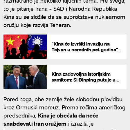
razmatrano je nekoliko ključnih tema. Pre svega,
to je pitanje Irana - SAD i Narodna Republika
Kina su se složile da se suprotstave nuklearnom
oružju koje razvija Teheran.
"Kina će izvršiti invaziju na
Tajvan u narednih pet godina":
Posle Trampove posete Siju
raste opasnost od rata
Kina zadovoljna istorijskim
samitom: Si Đinping putuje u
SAD na poziv Trampa
Pored toga, obe zemlje žele slobodnu plovidbu
kroz Ormuski moreuz. Prema rečima američkog
predsednika,
Kina je obećala da neće
snabdevati Iran oružjem
i izrazila je