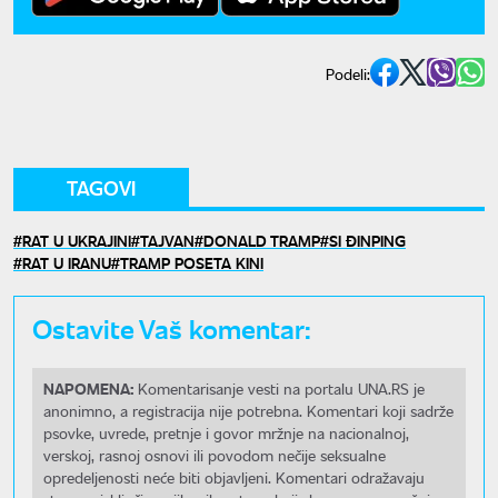
Podeli:
TAGOVI
RAT U UKRAJINI
TAJVAN
DONALD TRAMP
SI ĐINPING
RAT U IRANU
TRAMP POSETA KINI
Ostavite Vaš komentar:
NAPOMENA:
Komentarisanje vesti na portalu UNA.RS je
anonimno, a registracija nije potrebna. Komentari koji sadrže
psovke, uvrede, pretnje i govor mržnje na nacionalnoj,
verskoj, rasnoj osnovi ili povodom nečije seksualne
opredeljenosti neće biti objavljeni. Komentari odražavaju