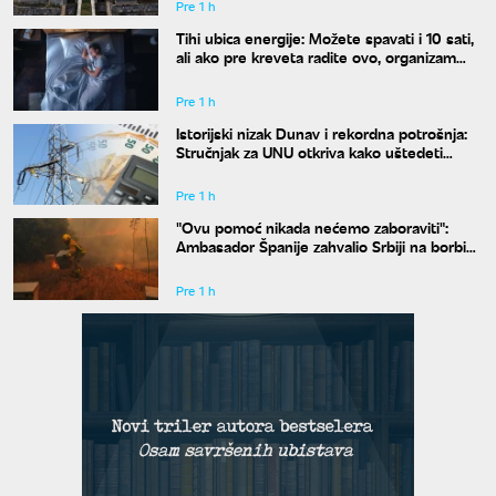
Pre 1 h
Tihi ubica energije: Možete spavati i 10 sati,
ali ako pre kreveta radite ovo, organizam
vam se neće oporaviti
Pre 1 h
Istorijski nizak Dunav i rekordna potrošnja:
Stručnjak za UNU otkriva kako uštedeti
struju
Pre 1 h
"Ovu pomoć nikada nećemo zaboraviti":
Ambasador Španije zahvalio Srbiji na borbi
protiv požara
Pre 1 h