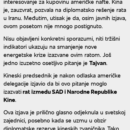
interesovanje za kupovinu američke nafte. Kina
je, zauzvrat, pozvala na diplomatsko rešenje rata
u Iranu. Međutim, utisak je da, osim javnih izjava,
ovom posetom nije mnogo postignuto.
Nisu objavljeni konkretni sporazumi, niti tržišni
indikatori ukazuju na smanjenje nove
energetske krize izazvane ovim ratom. Još
jedno izuzetno osetljivo pitanje je
Tajvan
.
Kineski predsednik je nakon odlaska američke
delegacije izjavio da bi ovo pitanje moglo
izazvati
rat između SAD i Narodne Republike
Kine
.
Ova izjava je prilično glasno odjeknula u svetskoj
zajednici, posebno kada se uzmu u obzir
diplomatske rezerve kineskih zvaničnika. Tako