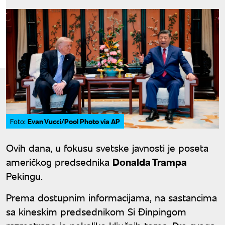
Evan Vucci/Pool Photo via AP
Foto:
Ovih dana, u fokusu svetske javnosti je poseta
američkog predsednika
Donalda Trampa
Pekingu.
Prema dostupnim informacijama, na sastancima
sa kineskim predsednikom Si Đinpingom