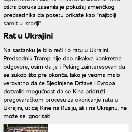
oštra poruka zasenila je pokušaj američkog
predsednika da posetu prikaže kao "najbolji
samit u istoriji".
Rat u Ukrajini
Na sastanku je bilo reči i o ratu u Ukrajini.
Predsednik Tramp nije dao nikakve konkretne
odgovore, osim da je i Peking zainteresovan da
se sukob što pre okonča. Iako je veoma malo
verovatno da će Sjedinjene Države i Evropa
dozvoliti mogućnost da se Kina pridruži
pregovaračkom procesu za okončanje rata u
Ukrajini, uticaj Kine na Rusiju, ali i na Ukrajinu, ne
može se ignorisati.