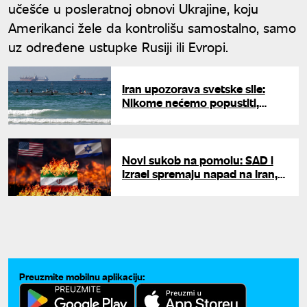
učešće u posleratnoj obnovi Ukrajine, koju
Amerikanci žele da kontrolišu samostalno, samo
uz određene ustupke Rusiji ili Evropi.
Iran upozorava svetske sile:
Nikome nećemo popustiti,
Ormuz je zauvek naš
Novi sukob na pomolu: SAD i
Izrael spremaju napad na Iran,
Pentagon već predao plan
Trampu
Preuzmite mobilnu aplikaciju: