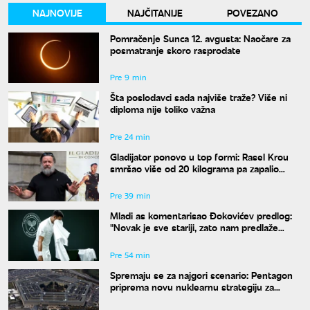
NAJNOVIJE
NAJČITANIJE
POVEZANO
Pomračenje Sunca 12. avgusta: Naočare za
posmatranje skoro rasprodate
Pre 9 min
Šta poslodavci sada najviše traže? Više ni
diploma nije toliko važna
Pre 24 min
Gladijator ponovo u top formi: Rasel Krou
smršao više od 20 kilograma pa zapalio
društvene mreže novim izgledom
Pre 39 min
Mladi as komentarisao Đokovićev predlog:
"Novak je sve stariji, zato nam predlaže
kraće mečeve"
Pre 54 min
Spremaju se za najgori scenario: Pentagon
priprema novu nuklearnu strategiju za
eventualni sukob sa Rusijom i Kinom