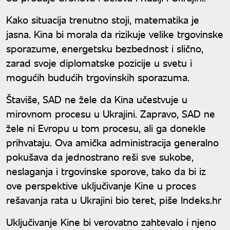
Kako situacija trenutno stoji, matematika je
jasna. Kina bi morala da rizikuje velike trgovinske
sporazume, energetsku bezbednost i slično,
zarad svoje diplomatske pozicije u svetu i
mogućih budućih trgovinskih sporazuma.
Štaviše, SAD ne žele da Kina učestvuje u
mirovnom procesu u Ukrajini. Zapravo, SAD ne
žele ni Evropu u tom procesu, ali ga donekle
prihvataju. Ova amička administracija generalno
pokušava da jednostrano reši sve sukobe,
neslaganja i trgovinske sporove, tako da bi iz
ove perspektive uključivanje Kine u proces
rešavanja rata u Ukrajini bio teret, piše Indeks.hr
Uključivanje Kine bi verovatno zahtevalo i njeno