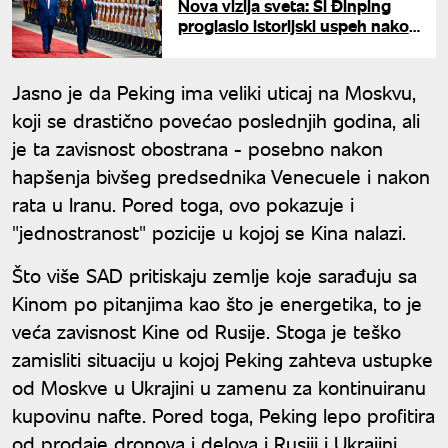
Nova vizija sveta: Si Đinping
proglasio istorijski uspeh nakon
sastanka sa Trampom
Jasno je da Peking ima veliki uticaj na Moskvu,
koji se drastično povećao poslednjih godina, ali
je ta zavisnost obostrana - posebno nakon
hapšenja bivšeg predsednika Venecuele i nakon
rata u Iranu. Pored toga, ovo pokazuje i
"jednostranost" pozicije u kojoj se Kina nalazi.
Što više SAD pritiskaju zemlje koje sarađuju sa
Kinom po pitanjima kao što je energetika, to je
veća zavisnost Kine od Rusije. Stoga je teško
zamisliti situaciju u kojoj Peking zahteva ustupke
od Moskve u Ukrajini u zamenu za kontinuiranu
kupovinu nafte. Pored toga, Peking lepo profitira
od prodaje dronova i delova i Rusiji i Ukrajini.