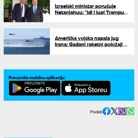
Izraelski ministar poručuje
Netanjahuu: "Idi i lupi Trampu
šakom o sto"
Američka vojska napala jug
Irana: Gađani raketni položaji u
Ormuskom moreuzu
Preuzmite mobilnu aplikaciju:
Podeli: