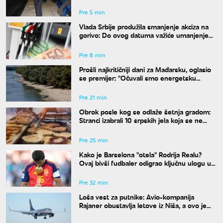
"Nestali su"
Pre 5 min
Vlada Srbije produžila smanjenje akciza na
gorivo: Do ovog datuma važiće umanjenje
od 20 odsto
Pre 8 min
Prošli najkritičniji dani za Mađarsku, oglasio
se premijer: "Očuvali smo energetsku
bezbednost"
Pre 21 min
Obrok posle kog se odlaže šetnja gradom:
Stranci izabrali 10 srpskih jela koja se ne
propuštaju u Beogradu
Pre 25 min
Kako je Barselona "otela" Rodrija Realu?
Ovaj bivši fudbaler odigrao ključnu ulogu u
transferu
Pre 32 min
Loša vest za putnike: Avio-kompanija
Rajaner obustavlja letove iz Niša, a ovo je
razlog