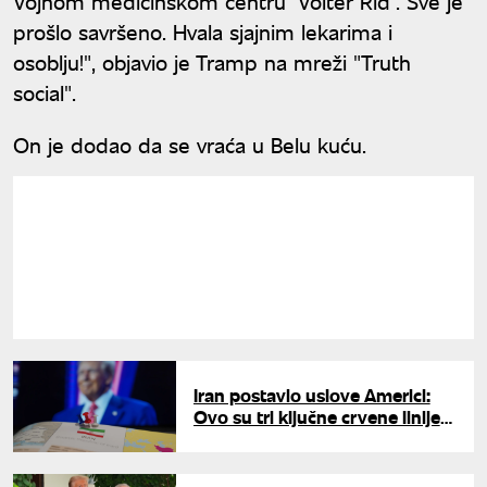
Vojnom medicinskom centru `Volter Rid`. Sve je
prošlo savršeno. Hvala sjajnim lekarima i
osoblju!", objavio je Tramp na mreži "Truth
social".
On je dodao da se vraća u Belu kuću.
Iran postavio uslove Americi:
Ovo su tri ključne crvene linije
oko kojih nema pregovora sa
Trampom