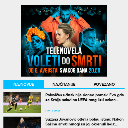
NAJNOVIJE
NAJČITANIJE
POVEZANO
Polovičan učinak nije doneo pomak: Evo gde
se Srbija nalazi na UEFA rang listi nakon
mečeva Zvezde i Partizana u Evropi
Pre 3 min
Suzana Jovanović otkrila bolnu istinu: Nakon
Sašine smrti mnogi su joj okrenuli leđa: