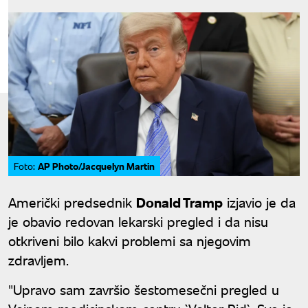
AP Photo/Jacquelyn Martin
Foto:
Američki predsednik
Donald Tramp
izjavio je da
je obavio redovan lekarski pregled i da nisu
otkriveni bilo kakvi problemi sa njegovim
zdravljem.
"Upravo sam završio šestomesečni pregled u