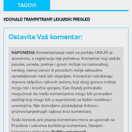
TAGOVI
DONALD TRAMP
TRAMP LEKARSKI PREGLED
Ostavite Vaš komentar:
NAPOMENA:
Komentarisanje vesti na portalu UNA.RS je
anonimno, a registracija nije potrebna. Komentari koji sadrže
psovke, uvrede, pretnje i govor mržnje na nacionalnoj,
verskoj, rasnoj osnovi ili povodom nečije seksualne
opredeljenosti neće biti objavljeni. Komentari odražavaju
stavove isključivo njihovih autora, koji zbog govora mržnje
mogu biti i krivično gonjeni. Kao čitatelj prihvatate
mogućnost da među komentarima mogu biti pronađeni
sadržaji koji mogu biti u suprotnosti sa Vašim načelima i
uverenjima. Nije dozvoljeno postavljanje linkova i
promovisanjedrugih sajtova kroz komentare.
Svaki korisnik pre pisanja komentara mora se upoznati sa
Pravilima i uslovima korišćenja komentara. Slanjem
Politiku privatnosti.
komentara prihvatate