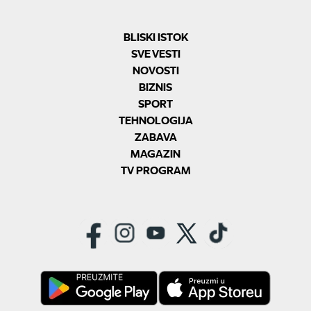
BLISKI ISTOK
SVE VESTI
NOVOSTI
BIZNIS
SPORT
TEHNOLOGIJA
ZABAVA
MAGAZIN
TV PROGRAM