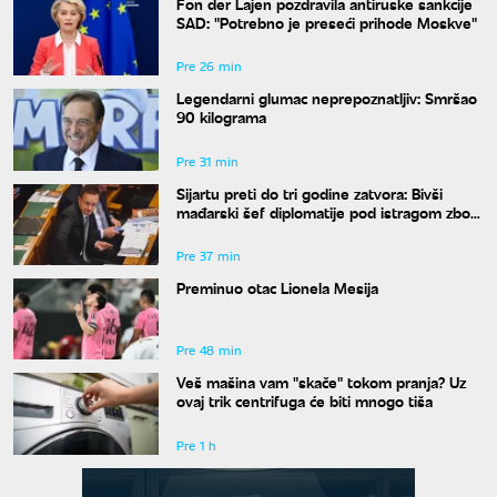
Fon der Lajen pozdravila antiruske sankcije
SAD: "Potrebno je preseći prihode Moskve"
Pre 26 min
Legendarni glumac neprepoznatljiv: Smršao
90 kilograma
Pre 31 min
Sijartu preti do tri godine zatvora: Bivši
mađarski šef diplomatije pod istragom zbog
sumnje na primanje mita
Pre 37 min
Preminuo otac Lionela Mesija
Pre 48 min
Veš mašina vam "skače" tokom pranja? Uz
ovaj trik centrifuga će biti mnogo tiša
Pre 1 h