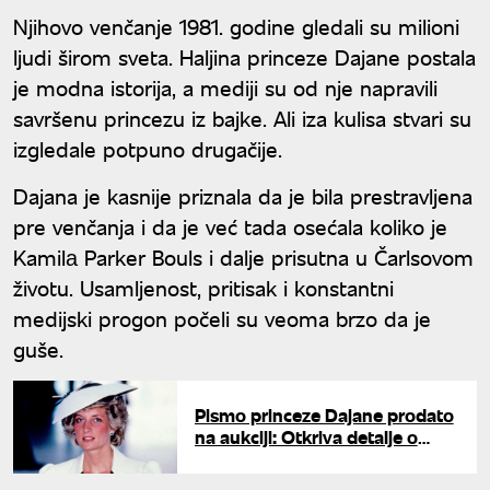
Njihovo venčanje 1981. godine gledali su milioni
ljudi širom sveta. Haljina princeze Dajane postala
je modna istorija, a mediji su od nje napravili
savršenu princezu iz bajke. Ali iza kulisa stvari su
izgledale potpuno drugačije.
Dajana je kasnije priznala da je bila prestravljena
pre venčanja i da je već tada osećala koliko je
Kamilа Parker Bouls i dalje prisutna u Čarlsovom
životu. Usamljenost, pritisak i konstantni
medijski progon počeli su veoma brzo da je
guše.
Pismo princeze Dajane prodato
na aukciji: Otkriva detalje o
njenim sinovima