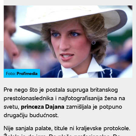
Profimedia
Foto:
Pre nego što je postala supruga britanskog
prestolonaslednika i najfotografisanija žena na
svetu,
princeza Dajana
zamišljala je potpuno
drugačiju budućnost.
Nije sanjala palate, titule ni kraljevske protokole.