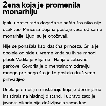
Žena koja je promenila
monarhiju
Ipak, upravo tada događa se nešto što niko nije
očekivao: Princeza Dajana postaje veća od same
monarhije. Ljudi su je obožavali.
Nije se ponašala kao klasična princeza. Grlila je
obolele od side u vreme kada su ih se mnogi
plašili. Vodila je Vilijama i Harija u zabavne
parkove. Govorila je o mentalnom zdravlju
mnogo pre nego što je to postalo društveno
prihvatljivo.
Unela je emociju u instituciju koja je decenijama
insistirala na hladnoj distanci. I upravo zato je
javnost nikada nije doživljavala samo kao