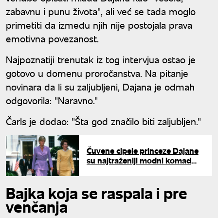
zabavnu i punu života", ali već se tada moglo
primetiti da između njih nije postojala prava
emotivna povezanost.
Najpoznatiji trenutak iz tog intervjua ostao je
gotovo u domenu proročanstva. Na pitanje
novinara da li su zaljubljeni, Dajana je odmah
odgovorila: "Naravno."
Čarls je dodao: "Šta god značilo biti zaljubljen."
Čuvene cipele princeze Dajane
su najtraženiji modni komad
decenijama: Dizajnirala ih je
Koko Šanel
Bajka koja se raspala i pre
venčanja