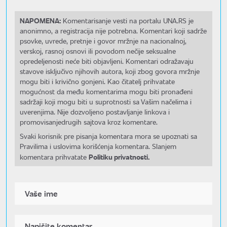
NAPOMENA:
Komentarisanje vesti na portalu UNA.RS je
anonimno, a registracija nije potrebna. Komentari koji sadrže
psovke, uvrede, pretnje i govor mržnje na nacionalnoj,
verskoj, rasnoj osnovi ili povodom nečije seksualne
opredeljenosti neće biti objavljeni. Komentari odražavaju
stavove isključivo njihovih autora, koji zbog govora mržnje
mogu biti i krivično gonjeni. Kao čitatelj prihvatate
mogućnost da među komentarima mogu biti pronađeni
sadržaji koji mogu biti u suprotnosti sa Vašim načelima i
uverenjima. Nije dozvoljeno postavljanje linkova i
promovisanjedrugih sajtova kroz komentare.
Svaki korisnik pre pisanja komentara mora se upoznati sa
Pravilima i uslovima korišćenja komentara. Slanjem
Politiku privatnosti.
komentara prihvatate