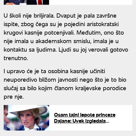
Slao joj preskupe bukete, a
onda sve priznao
U školi nije briljirala. Dvaput je pala završne
ispite, zbog čega su je pojedini aristokratski
krugovi kasnije potcenjivali. Međutim, ono što
nije imala u akademskom smislu, imala je u
kontaktu sa ljudima. Ljudi su joj verovali gotovo
trenutno.
I upravo će je ta osobina kasnije učiniti
neuporedivo bližom javnosti nego što je to bio
slučaj sa bilo kojim članom kraljevske porodice
pre nje.
Osam tajni lepote princeze
Dajane: Uvek izgledala
negovano i plenila pojavom