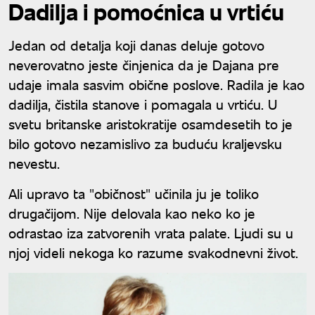
Dadilja i pomoćnica u vrtiću
Jedan od detalja koji danas deluje gotovo
neverovatno jeste činjenica da je Dajana pre
udaje imala sasvim obične poslove. Radila je kao
dadilja, čistila stanove i pomagala u vrtiću. U
svetu britanske aristokratije osamdesetih to je
bilo gotovo nezamislivo za buduću kraljevsku
nevestu.
Ali upravo ta "običnost" učinila ju je toliko
drugačijom. Nije delovala kao neko ko je
odrastao iza zatvorenih vrata palate. Ljudi su u
njoj videli nekoga ko razume svakodnevni život.