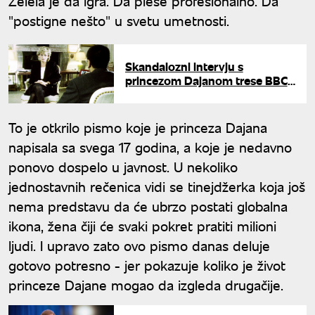
Želela je da igra. Da pleše profesionalno. Da
"postigne nešto" u svetu umetnosti.
Skandalozni intervju s
princezom Dajanom trese BBC:
Otkriveni detalji koji prete da im
srozaju reputaciju
To je otkrilo pismo koje je princeza Dajana
napisala sa svega 17 godina, a koje je nedavno
ponovo dospelo u javnost. U nekoliko
jednostavnih rečenica vidi se tinejdžerka koja još
nema predstavu da će ubrzo postati globalna
ikona, žena čiji će svaki pokret pratiti milioni
ljudi. I upravo zato ovo pismo danas deluje
gotovo potresno - jer pokazuje koliko je život
princeze Dajane mogao da izgleda drugačije.