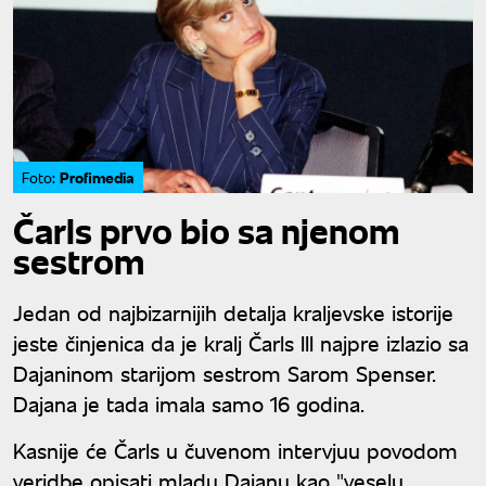
Profimedia
Foto:
Čarls prvo bio sa njenom
sestrom
Jedan od najbizarnijih detalja kraljevske istorije
jeste činjenica da je kralj Čarls III najpre izlazio sa
Dajaninom starijom sestrom Sarom Spenser.
Dajana je tada imala samo 16 godina.
Kasnije će Čarls u čuvenom intervjuu povodom
veridbe opisati mladu Dajanu kao "veselu,