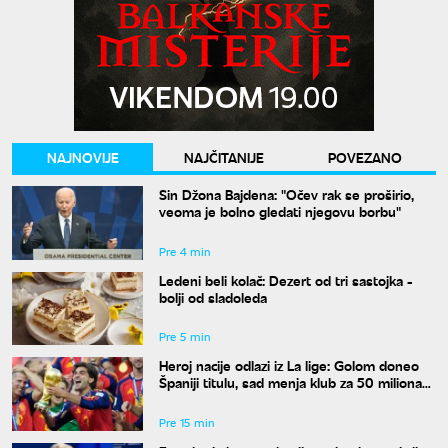
NAJNOVIJE
NAJČITANIJE
POVEZANO
Sin Džona Bajdena: "Očev rak se proširio,
veoma je bolno gledati njegovu borbu"
Pre 4 min
Ledeni beli kolač: Dezert od tri sastojka -
bolji od sladoleda
Pre 5 min
Heroj nacije odlazi iz La lige: Golom doneo
Španiji titulu, sad menja klub za 50 miliona
evra
Pre 15 min