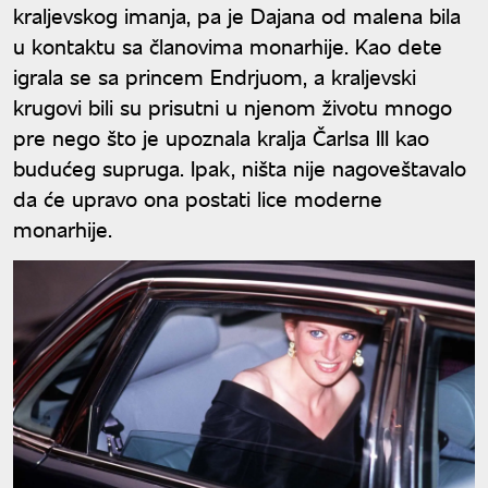
kraljevskog imanja, pa je Dajana od malena bila
u kontaktu sa članovima monarhije. Kao dete
igrala se sa princem Endrjuom, a kraljevski
krugovi bili su prisutni u njenom životu mnogo
pre nego što je upoznala kralja Čarlsa III kao
budućeg supruga. Ipak, ništa nije nagoveštavalo
da će upravo ona postati lice moderne
monarhije.