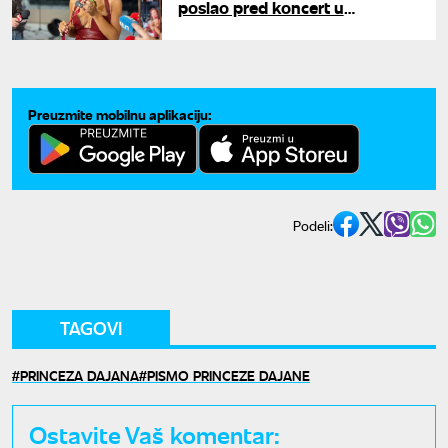
poslao pred koncert u
Beogradu: "Mariju Šerifović i
Jovanu sam zvala da dođu"
Preuzmite mobilnu aplikaciju:
Podeli:
TAGOVI
PRINCEZA DAJANA
PISMO PRINCEZE DAJANE
Ostavite Vaš komentar: