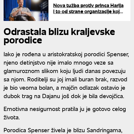
Nova tužba protiv princa Harija
i to od strane organizacije koju
je osnovao u čast princeze
Dajane
Odrastala blizu kraljevske
porodice
Iako je rođena u aristokratskoj porodici Spenser,
njeno detinjstvo nije imalo mnogo veze sa
glamuroznom slikom koju ljudi danas povezuju
sa njom. Roditelji su joj imali buran brak, razvod
je bio veoma bolan, a majčin odlazak ostavio je
dubok trag na Dajanu još dok je bila devojčica.
Emotivna nesigurnost pratila ju je gotovo celog
života.
Porodica Spenser živela je blizu Sandringama,