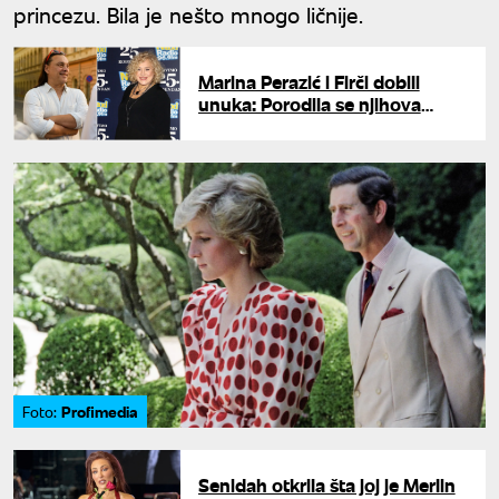
princezu. Bila je nešto mnogo ličnije.
Marina Perazić i Firči dobili
unuka: Porodila se njihova
mlađa ćerka Luna
Profimedia
Foto:
Senidah otkrila šta joj je Merlin