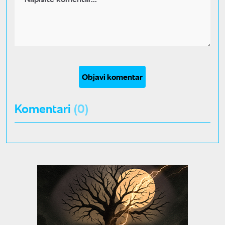
Objavi komentar
Komentari
(0)