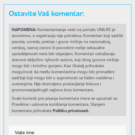
Ostavite Vaš komentar:
NAPOMENA:
Komentarisanje vesti na portalu UNA.RS je
anonimno, a registracija nije potrebna. Komentari koji sadrže
psovke, uvrede, pretnje i govor mržnje na nacionalnoj,
verskoj, rasnoj osnovi ili povodom nečije seksualne
opredeljenosti neće biti objavljeni. Komentari odražavaju
stavove isključivo njihovih autora, koji zbog govora mržnje
mogu biti i krivično gonjeni. Kao čitatelj prihvatate
mogućnost da među komentarima mogu biti pronađeni
sadržaji koji mogu biti u suprotnosti sa Vašim načelima i
uverenjima. Nije dozvoljeno postavljanje linkova i
promovisanjedrugih sajtova kroz komentare.
Svaki korisnik pre pisanja komentara mora se upoznati sa
Pravilima i uslovima korišćenja komentara. Slanjem
Politiku privatnosti.
komentara prihvatate