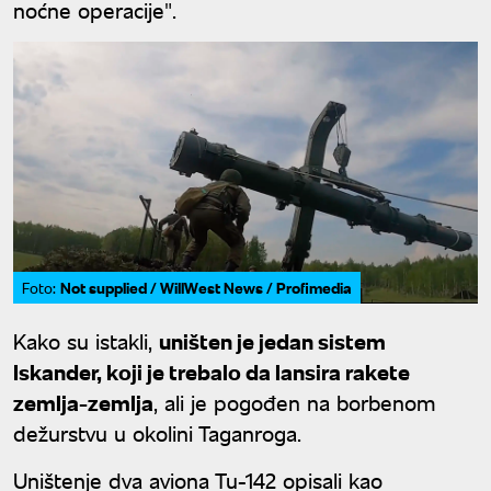
noćne operacije".
Not supplied / WillWest News / Profimedia
Foto:
Kako su istakli,
uništen je jedan sistem
Iskander, koji je trebalo da lansira rakete
zemlja-zemlja
, ali je pogođen na borbenom
dežurstvu u okolini Taganroga.
Uništenje dva aviona Tu-142 opisali kao