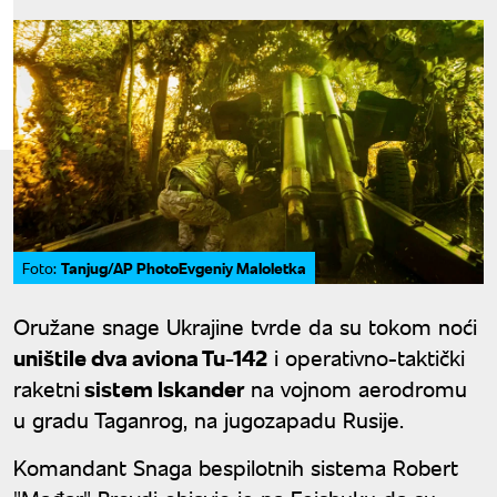
Tanjug/AP PhotoEvgeniy Maloletka
Foto:
Oružane snage Ukrajine tvrde da su tokom noći
uništile dva aviona Tu-142
i operativno-taktički
raketni
sistem Iskander
na vojnom aerodromu
u gradu Taganrog, na jugozapadu Rusije.
Komandant Snaga bespilotnih sistema Robert