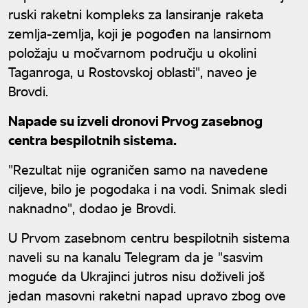
ruski raketni kompleks za lansiranje raketa
zemlja-zemlja, koji je pogođen na lansirnom
položaju u močvarnom području u okolini
Taganroga, u Rostovskoj oblasti", naveo je
Brovdi.
Napade su izveli dronovi Prvog zasebnog
centra bespilotnih sistema.
"Rezultat nije ograničen samo na navedene
ciljeve, bilo je pogodaka i na vodi. Snimak sledi
naknadno", dodao je Brovdi.
U Prvom zasebnom centru bespilotnih sistema
naveli su na kanalu Telegram da je "sasvim
moguće da Ukrajinci jutros nisu doživeli još
jedan masovni raketni napad upravo zbog ove