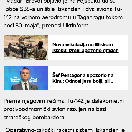
"Mađar" Brovdi objavio je na Fejsbuku da su
"ptice SBS-a uništile 'Iskander' i dva aviona Tu-
142 na vojnom aerodromu u Taganrogu tokom
noći 30. maja", prenosi Ukrinform.
Nova eskalacija na Bliskom
istoku: Izrael upozorio građane
posle napada Hezbolaha
Šef Pentagona upozorio na
Kinu: Odnosi jesu bolji, ali
uspon kineske vojske pali alarm
Prema njegovim rečima, Tu-142 je dalekometni
protivpodmornički avion razvijen na bazi
strateškog bombardera.
"Operativno-taktički raketni sistem 'Iskander' je