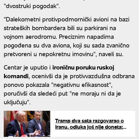
"dvostruki pogodak".
"Dalekometni protivpodmornički avioni na bazi
strateških bombardera bili su parkirani na
vojnom aerodromu. Preciznim napadima
pogođena su dva aviona, koji su sada zvanično
pretvoreni u nepokretnu imovinu", naveli su.
Centar je uputio i
ironičnu poruku ruskoj
komandi
, ocenivši da je protivvazdušna odbrana
ponovo pokazala "negativnu efikasnost",
poručivši da sledeći put "ne moraju ni da je
uključuju".
Tramp dva sata razgovarao o
Iranu, odluka još nije doneta:
Jedno pitanje i dalje pravi