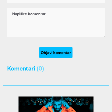
Objavi komentar
Komentari
(0)