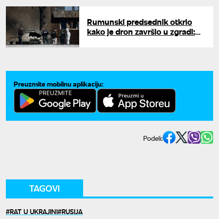
problem
Rumunski predsednik otkrio
kako je dron završio u zgradi:
"Pogođen iznad Ukrajine,
odgovorna je Rusija"
Preuzmite mobilnu aplikaciju:
Podeli:
TAGOVI
RAT U UKRAJINI
RUSIJA