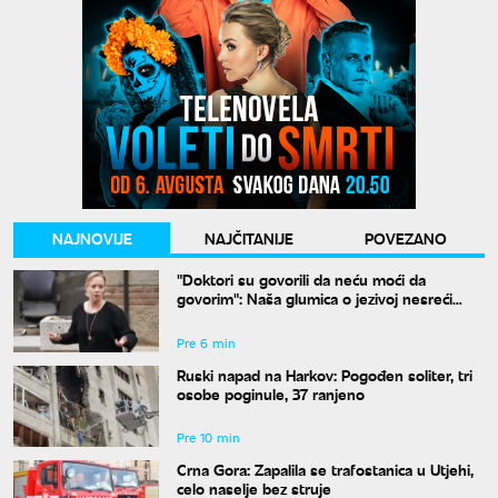
NAJNOVIJE
NAJČITANIJE
POVEZANO
"Doktori su govorili da neću moći da
govorim": Naša glumica o jezivoj nesreći
koju je doživela
Pre 6 min
Ruski napad na Harkov: Pogođen soliter, tri
osobe poginule, 37 ranjeno
Pre 10 min
Crna Gora: Zapalila se trafostanica u Utjehi,
celo naselje bez struje