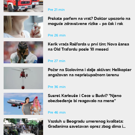
Pre 21 min
Prskate parfem na vrat? Doktor upozorio na
moguće zdravstvene rizike - pa čak i rak
Pre 26 min
Kerik vraća Rašforda u prvi tim: Nova šansa
na Old Trafordu posle 18 meseci
Pre 27 min
Požar na Stolovima i dalje aktivan: Helikopter
angažovan na nepristupačnom terenu
Pre 36 min
Susret Karleuše i Cece u Budvi? "Njeno
obezbeđenje bi reagovalo na mene"
Pre 46 min
Vazduh u Beogradu umerenog kvaliteta:
Građanima savetovan oprez zbog dima i
povišenog ozona