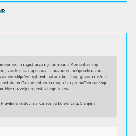
ND
nonimno, a registracija nije potrebna. Komentari koji
noj, verskoj, rasnoj osnovi ili povodom nečije seksualne
stavove isključivo njihovih autora, koji zbog govora mržnje
gućnost da među komentarima mogu biti pronađeni sadržaji
a. Nije dozvoljeno postavljanje linkova i
 Pravilima i uslovima korišćenja komentara. Slanjem