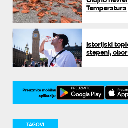
Temperatura p
Istorijski to
stepeni, obor
Preuzmite mobilnu
aplikaciju:
TAGOVI