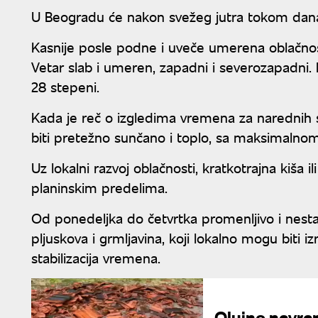
U Beogradu će nakon svežeg jutra tokom dana 
Kasnije posle podne i uveče umerena oblačnost,
Vetar slab i umeren, zapadni i severozapadni.
28 stepeni.
Kada je reč o izgledima vremena za narednih 
biti pretežno sunčano i toplo, sa maksimaln
Uz lokalni razvoj oblačnosti, kratkotrajna kiša 
planinskim predelima.
Od ponedeljka do četvrtka promenljivo i nest
pljuskova i grmljavina, koji lokalno mogu biti iz
stabilizacija vremena.
Olujno nevre