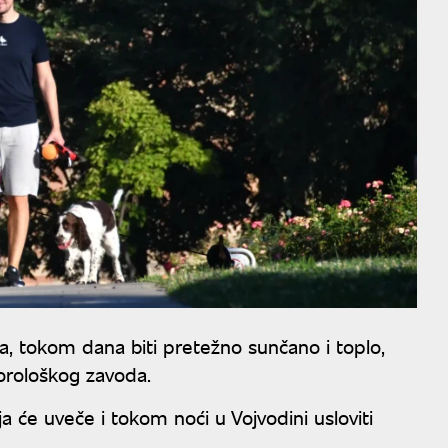
tra, tokom dana biti pretežno sunčano i toplo,
orološkog zavoda.
 će uveče i tokom noći u Vojvodini usloviti