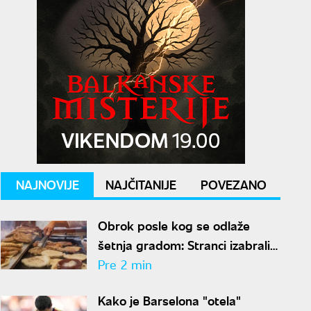
NAJNOVIJE
NAJČITANIJE
POVEZANO
Obrok posle kog se odlaže
šetnja gradom: Stranci izabrali
10 srpskih jela koja se ne
Pre 2 min
propuštaju u Beogradu
Kako je Barselona "otela"