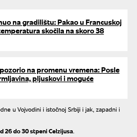
uo na gradilištu: Pakao u Francuskoj
 temperatura skočila na skoro 38
pozorio na promenu vremena: Posle
rmljavina, pljuskovi i moguće
 u Vojvodini i istočnoj Srbiji i jak, zapadni i
d 26 do 30 stpeni Celzijusa
.