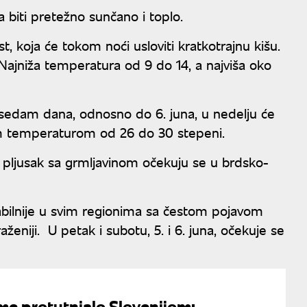
biti pretežno sunčano i toplo.
 koja će tokom noći usloviti kratkotrajnu kišu.
 Najniža temperatura od 9 do 14, a najviša oko
sedam dana, odnosno do 6. juna, u nedelju će
om temperaturom od 26 do 30 stepeni.
ili pljusak sa grmljavinom očekuju se u brdsko-
abilnije u svim regionima sa čestom pojavom
raženiji. U petak i subotu, 5. i 6. juna, očekuje se
me protutnjalo Slovenijom: