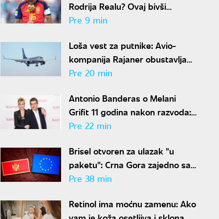
Rodrija Realu? Ovaj bivši
fudbaler odigrao ključnu ulogu u
Pre 9 min
transferu
Loša vest za putnike: Avio-
kompanija Rajaner obustavlja
letove iz Niša, a ovo je razlog
Pre 20 min
Antonio Banderas o Melani
Grifit 11 godina nakon razvoda:
"Uvek se zabavljamo"
Pre 22 min
Brisel otvoren za ulazak "u
paketu": Crna Gora zajedno sa
Islandom ulazi u EU?
Pre 38 min
Retinol ima moćnu zamenu: Ako
vam je koža osetljiva i sklona