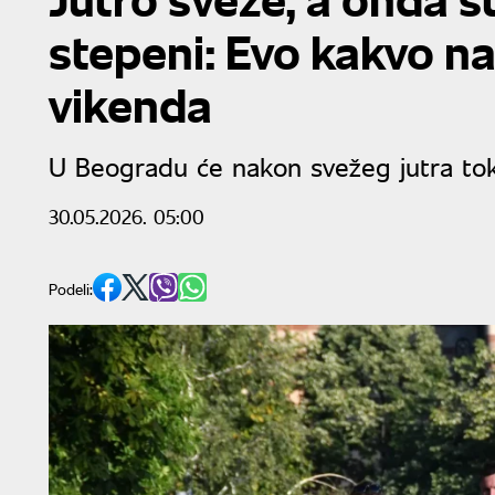
stepeni: Evo kakvo n
vikenda
U Beogradu će nakon svežeg jutra tok
30.05.2026. 05:00
Podeli: