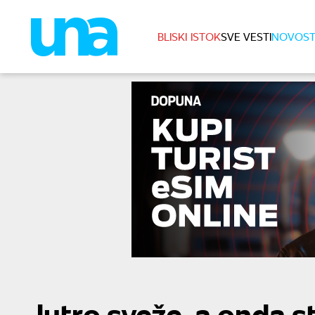
BLISKI ISTOK
SVE VESTI
NOVOST
Jutro sveže, a onda s