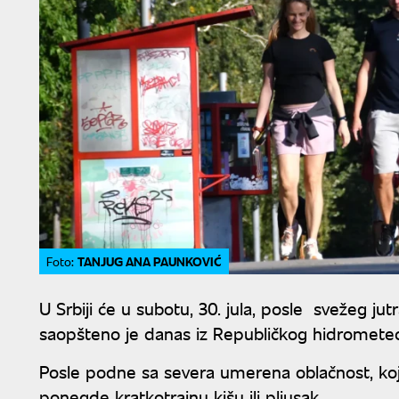
TANJUG ANA PAUNKOVIĆ
Foto:
U Srbiji će u subotu, 30. jula, posle svežeg ju
saopšteno je danas iz Republičkog hidromete
Posle podne sa severa umerena oblačnost, koja
ponegde kratkotrajnu kišu ili pljusak.