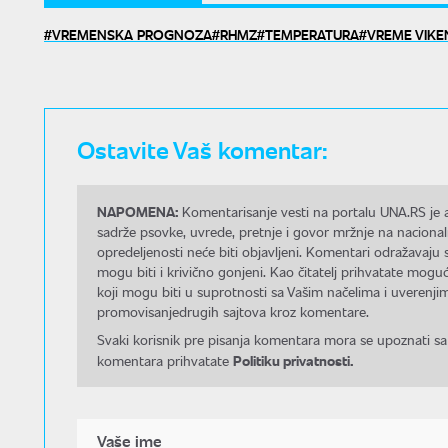
VREMENSKA PROGNOZA
RHMZ
TEMPERATURA
VREME VIKE
Ostavite Vaš komentar:
NAPOMENA:
Komentarisanje vesti na portalu UNA.RS je a
sadrže psovke, uvrede, pretnje i govor mržnje na nacional
opredeljenosti neće biti objavljeni. Komentari odražavaju 
mogu biti i krivično gonjeni. Kao čitatelj prihvatate mo
koji mogu biti u suprotnosti sa Vašim načelima i uverenjim
promovisanjedrugih sajtova kroz komentare.
Svaki korisnik pre pisanja komentara mora se upoznati sa
Politiku privatnosti.
komentara prihvatate