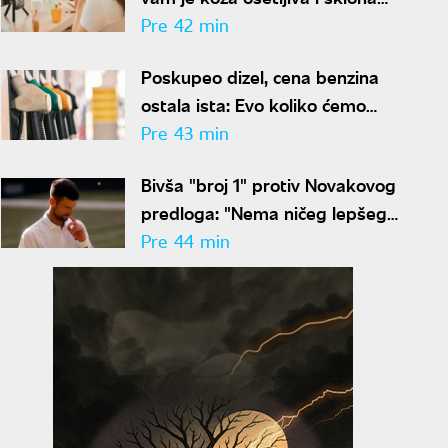
crvenilu, ovaj sastojak briše
Pre 42 min
bore bez ikakvih iritacija
Poskupeo dizel, cena benzina
ostala ista: Evo koliko ćemo
plaćati gorivo narednih sedam
Pre 43 min
dana
Bivša "broj 1" protiv Novakovog
predloga: "Nema ničeg lepšeg
od mečeva koji traju po pet
Pre 44 min
sati"