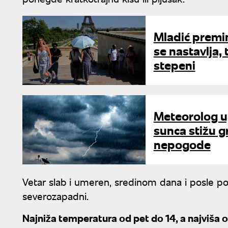
Mladić premin
se nastavlja,
stepeni
Meteorolog u
sunca stižu g
nepogode
Vetar slab i umeren, sredinom dana i posle podne
severozapadni.
Najniža temperatura od pet do 14, a najviša o