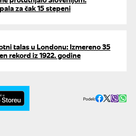
ala za čak 15 stepeni
plotni talas u Londonu: Izmereno 35
en rekord iz 1922. godine
Podeli: